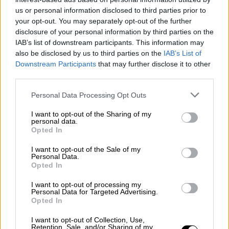
Χρηματοδοτούμενα από το κινεζικό κράτος,
us or personal information disclosed to third parties prior to
your opt-out. You may separately opt-out of the further
τα ιδρύματα αυτά έχουν σκοπό την
disclosure of your personal information by third parties on the
προώθηση της γλώσσας και του πολιτισμού
IAB’s list of downstream participants. This information may
της Κίνας, όμως έχουν κατηγορηθεί από
also be disclosed by us to third parties on the
IAB’s List of
ορισμένους συντηρητικούς βουλευτές ότι
Downstream Participants
that may further disclose it to other
third parties.
υπηρετούν τους σκοπούς των μηχανισμών
προπαγάνδας και κατασκοπείας του
Please note that this website/app uses one or more Google
Personal Data Processing Opt Outs
Πεκίνου.
services and may gather and store information including but
not limited to your visit or usage behaviour. You may click to
I want to opt-out of the Sharing of my
personal data.
Σε ανακοίνωσή του, ο κ. Σούνακ κατηγορεί
grant or deny consent to Google and its third-party tags to
Opted In
use your data for below specified purposes in below Google
την Κίνα πως «υποστηρίζει τη φασιστική
consent section.
I want to opt-out of the Sale of my
εισβολή στην Ουκρανία από τον (σ.σ.
Personal Data.
πρόεδρο της Ρωσίας Βλαντίμιρ) Πούτιν
Opted In
αγοράζοντας το πετρέλαιό του και
I want to opt-out of processing my
αποπειράται να εκφοβίσει τους γείτονές
Personal Data for Targeted Advertising.
Opted In
της, συμπεριλαμβανομένης της Ταϊβάν.
Φορτώνουν σε αναπτυσσόμενες χώρες
I want to opt-out of Collection, Use,
Retention, Sale, and/or Sharing of my