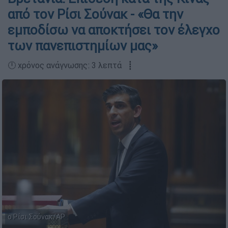
από τον Ρίσι Σούνακ - «Θα την
εμποδίσω να αποκτήσει τον έλεγχο
των πανεπιστημίων μας»
🕛 χρόνος ανάγνωσης: 3 λεπτά ┋
ο Ρίσι Σούνακ/AP