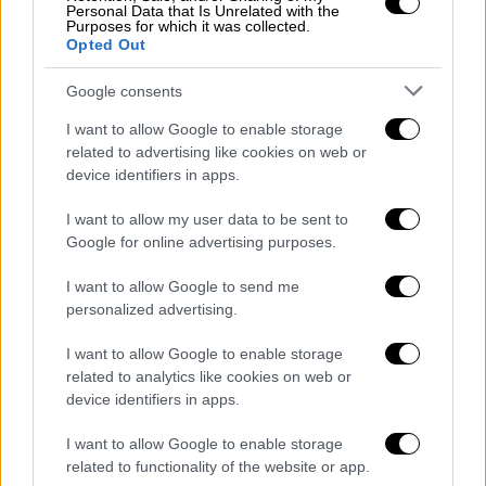
ανυπέρβλητα χρέη και τα χρησιμοποιούν για
Personal Data that Is Unrelated with the
Purposes for which it was collected.
να αρπάξουν τους πόρους τους ή να κρατούν
Opted Out
διπλωματικό πιστόλι στο κεφάλι τους» και
προσθέτει πως «Βασανίζουν, φυλακίζουν και
Google consents
υποβάλλουν σε πλύση εγκεφάλου τον ίδιο
I want to allow Google to enable storage
τον λαό τους, ειδικά στη Σιντζιάνγκ και στο
related to advertising like cookies on web or
Χονγκ Κονγκ, κατά παραβίαση των
device identifiers in apps.
ανθρωπίνων δικαιωμάτων». «Θα εμποδίσω
I want to allow my user data to be sent to
την Κίνα να αποκτήσει τον έλεγχο των
Google for online advertising purposes.
πανεπιστημίων μας και θα δώσω στις
επιχειρήσεις και στους βρετανικούς
I want to allow Google to send me
personalized advertising.
δημόσιους δεσμούς την κυβερνοασφάλεια
που έχουν ανάγκη» καταλήγει ο ίδιος.
I want to allow Google to enable storage
related to analytics like cookies on web or
Ανάμεσα στις υποσχέσεις του κ. Σούνακ
device identifiers in apps.
είναι η συγκρότηση
διεθνούς συμμαχίας
,
κατά το
υπόδειγμα του NATO
, για την
I want to allow Google to enable storage
related to functionality of the website or app.
«άμυνα» έναντι αυτών που αποκαλεί