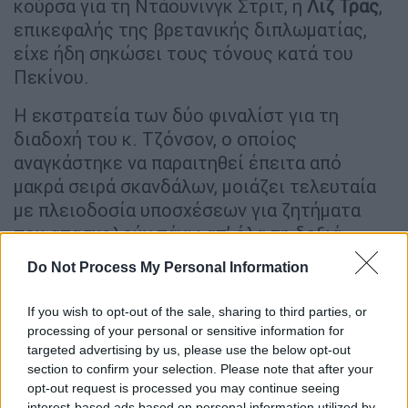
κούρσα για τη Ντάουνινγκ Στριτ, η
Λιζ Τρας
,
επικεφαλής της βρετανικής διπλωματίας,
είχε ήδη σηκώσει τους τόνους κατά του
Πεκίνου.
Η εκστρατεία των δύο φιναλίστ για τη
διαδοχή του κ. Τζόνσον, ο οποίος
αναγκάστηκε να παραιτηθεί έπειτα από
μακρά σειρά σκανδάλων, μοιάζει τελευταία
με πλειοδοσία υποσχέσεων για ζητήματα
που απασχολούν πάνω απ’ όλα τη δεξιά
πτέρυγα των Τόρις, όπως η μετανάστευση.
Do Not Process My Personal Information
Ο Ρίσι Σούνακ υπόσχεται, εάν αναδειχθεί
If you wish to opt-out of the sale, sharing to third parties, or
νέος αρχηγός των συντηρητικών από τους
processing of your personal or sensitive information for
οπαδούς της παράταξης, να
κλείσει
τα
30
targeted advertising by us, please use the below opt-out
Ινστιτούτα Κομφούκιος
που είναι
section to confirm your selection. Please note that after your
εγκατεστημένα στο
Ηνωμένο Βασίλειο
.
opt-out request is processed you may continue seeing
interest-based ads based on personal information utilized by