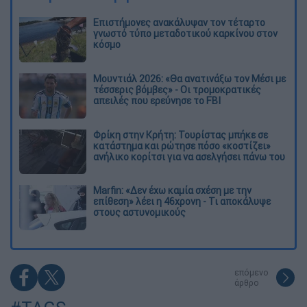
Επιστήμονες ανακάλυψαν τον τέταρτο
γνωστό τύπο μεταδοτικού καρκίνου στον
κόσμο
Μουντιάλ 2026: «Θα ανατινάξω τον Μέσι με
τέσσερις βόμβες» - Οι τρομοκρατικές
απειλές που ερεύνησε το FBI
Φρίκη στην Κρήτη: Τουρίστας μπήκε σε
κατάστημα και ρώτησε πόσο «κοστίζει»
ανήλικο κορίτσι για να ασελγήσει πάνω του
Marfin: «Δεν έχω καμία σχέση με την
επίθεση» λέει η 46χρονη - Τι αποκάλυψε
στους αστυνομικούς
επόμενο
άρθρο