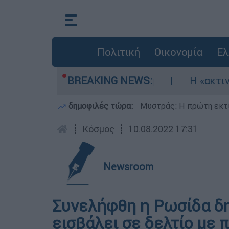
Πολιτική
Οικονομία
Ελ
ηκώθηκαν τρία αεροσκάφη
BREAKING NEWS:
Η «ακτινογραφία
δημοφιλές τώρα:
Μυστράς: Η πρώτη εκτί
┋
Κόσμος
┋
10.08.2022 17:31
Newsroom
Συνελήφθη η Ρωσίδα δ
εισβάλει σε δελτίο με π