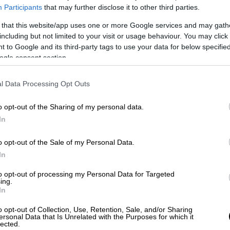
Participants
that may further disclose it to other third parties.
 that this website/app uses one or more Google services and may gath
including but not limited to your visit or usage behaviour. You may click 
 to Google and its third-party tags to use your data for below specifi
ogle consent section.
l Data Processing Opt Outs
 το ΕΘΝΟΣ στη Google
o opt-out of the Sharing of my personal data.
In
α δημοσιογράφος Μαρίνα Οβσιάνικοβα,
με
τρατό της χώρας, σύμφωνα με δηλώσεις του
o opt-out of the Sale of my Personal Data.
In
 ανακριτές. Ξεκίνησε έρευνα» κατά της
to opt-out of processing my Personal Data for Targeted
ing.
πληροφοριών» για τον ρωσικό στρατό,
In
υ. Η ίδια είχε γίνει διάσημη όταν
o opt-out of Collection, Use, Retention, Sale, and/or Sharing
τικής τηλεόρασης της Ρωσίας
κρατώντας
ersonal Data that Is Unrelated with the Purposes for which it
σβολής στην Ουκρανία.
lected.