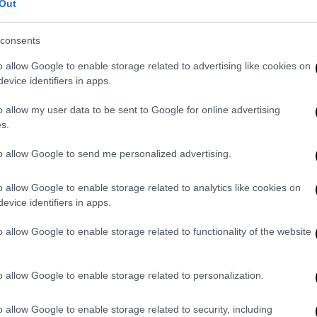
Out
ίτρι Ζαχβάτοφ ενώ οι αρχές
ι της,
χωρίς να περιμένουν την άφιξή του.
consents
ην πρόσφατη διαμαρτυρία της
o allow Google to enable storage related to advertising like cookies on
πλακάτ που έγραφε: «Ο
Πούτιν
είναι ένας
evice identifiers in apps.
ι φασίστες», στο κέντρο της Μόσχας κοντά
o allow my user data to be sent to Google for online advertising
s.
 να πληρώσει πολλά πρόστιμα
για την
to allow Google to send me personalized advertising.
ισβολής στην Ουκρανία και αντιμετωπίζει
σύλληψής της. Πιο συγκεκριμένα, από τότε
o allow Google to enable storage related to analytics like cookies on
στηροί, οι ενέργειες που δυσφημούν τις
evice identifiers in apps.
αι με ποινή κάθειρξης έως και 15 ετών.
o allow Google to enable storage related to functionality of the website
δοση της ρωσικής κρατικής τηλεόρασης, το
μο. Μην πιστεύετε την προπαγάνδα.
Σας
o allow Google to enable storage related to personalization.
o allow Google to enable storage related to security, including