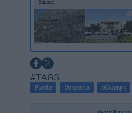
δάσους
#TAGS
Ρωσία
Ουκρανία
σύλληψη
Ακολούθησε το 
Live όλες οι εξελίξεις λεπτό προς