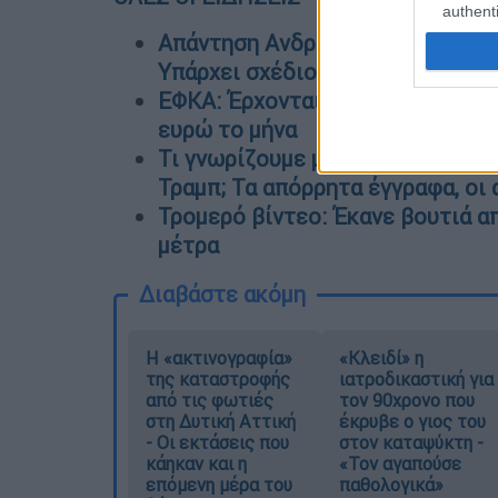
authenti
Απάντηση Ανδρουλάκη σε Μητσοτ
Υπάρχει σχέδιο πολιτικής εξόν
ΕΦΚΑ: Έρχονται τον Οκτώβριο οι
ευρώ το μήνα
Τι γνωρίζουμε μέχρι στιγμής για
Τραμπ; Τα απόρρητα έγγραφα, οι 
Τρομερό βίντεο: Έκανε βουτιά α
μέτρα
Διαβάστε ακόμη
Η «ακτινογραφία»
«Κλειδί» η
της καταστροφής
ιατροδικαστική για
από τις φωτιές
τον 90χρονο που
στη Δυτική Αττική
έκρυβε ο γιος του
- Οι εκτάσεις που
στον καταψύκτη -
κάηκαν και η
«Τον αγαπούσε
επόμενη μέρα του
παθολογικά»