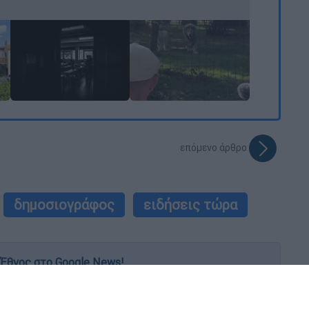
επόμενο άρθρο
δημοσιογράφος
ειδήσεις τώρα
Έθνος στο Google News!
 λεπτό, με την υπογραφή του www.ethnos.gr