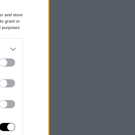
er and store
to grant or
ed purposes