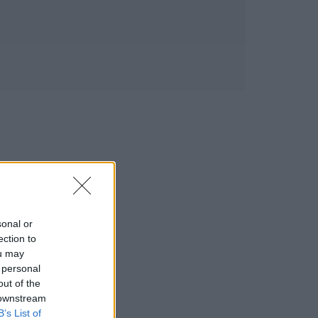
sonal or
ection to
ou may
 personal
out of the
 downstream
B’s List of