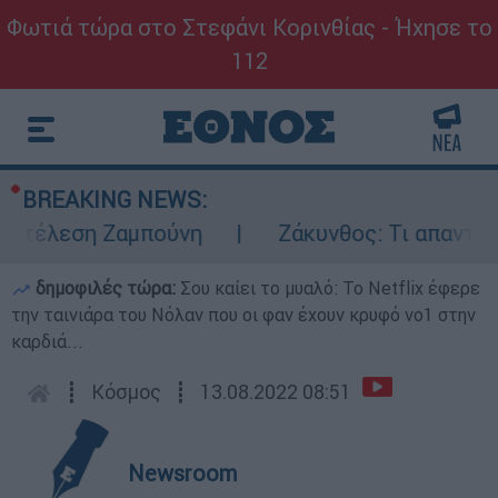
Φωτιά τώρα στο Στεφάνι Κορινθίας - Ήχησε το
112
BREAKING NEWS:
κτέλεση Ζαμπούνη
Ζάκυνθος: Τι απαντά η 
δημοφιλές τώρα:
Σου καίει το μυαλό: Το Netflix έφερε
την ταινιάρα του Νόλαν που οι φαν έχουν κρυφό νο1 στην
καρδιά...
┋
Κόσμος
┋
13.08.2022 08:51
Newsroom