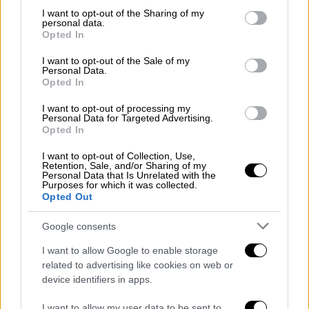
όπως μεταδίδει το κρατικό μέσο
RTCG
, ότι
not limited to your visit or usage behaviour. You may click to
I want to opt-out of the Sharing of my
δύο παιδιά σκοτώθηκαν
και ο
δράστης
personal data.
grant or deny consent to Google and its third-party tags to
Opted In
σκοτώθηκε από συμπολίτη
του
και όχι από
use your data for below specified purposes in below Google
consent section.
την αστυνομία, όπως είχε γίνει γνωστό
I want to opt-out of the Sale of my
Personal Data.
αρχικά.
Opted In
Της τραγωδίας είχε προηγηθεί
οικογενειακή
I want to opt-out of processing my
Personal Data for Targeted Advertising.
σύγκρουση
, μετά την οποία ο δράστης
Opted In
πυροβόλησε τυχαία περαστικούς στο δρόμο.
I want to opt-out of Collection, Use,
Σύμφωνα με ανεπίσημες πληροφορίες,
Retention, Sale, and/or Sharing of my
Personal Data that Is Unrelated with the
πρόκειται για έναν 34χρονο.
Purposes for which it was collected.
Opted Out
Google consents
I want to allow Google to enable storage
related to advertising like cookies on web or
device identifiers in apps.
video
I want to allow my user data to be sent to