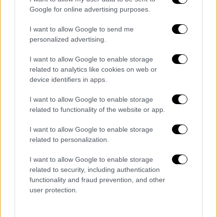
Google for online advertising purposes.
I want to allow Google to send me
personalized advertising.
Γιατροί από το Κλινικό Κέντρο
I want to allow Google to enable storage
Μαυροβουνίου γνωστοποίησαν ότι ένας
related to analytics like cookies on web or
άνδρας εισήχθη με
σοβαρά τραύματα
στο
device identifiers in apps.
κεφάλι και στο στήθος. Παράλληλα, τρεις
ασθενείς χρειάστηκε να μεταφερθούν
I want to allow Google to enable storage
related to functionality of the website or app.
εσπευσμένα στο
χειρουργείο
, καθώς τα
τραύματά τους ήταν αρκετά σοβαρά.
I want to allow Google to enable storage
related to personalization.
ΟΛΕΣ ΟΙ ΕΙΔΗΣΕΙΣ
I want to allow Google to enable storage
Η υπόθεση παρακολουθήσεων
related to security, including authentication
συνταράσσει το πολιτικό σκηνικό: Οι
functionality and fraud prevention, and other
user protection.
κινήσεις Μητσοτάκη, η τακτική Τσίπρα
και η στάση Ανδρουλάκη