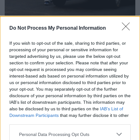
Do Not Process My Personal Information
If you wish to opt-out of the sale, sharing to third parties, or
Προσθέστε το ΕΘΝΟΣ στη Google
processing of your personal or sensitive information for
targeted advertising by us, please use the below opt-out
section to confirm your selection. Please note that after your
Συνολικά
12 άτομα
-ανάμεσά τους και ο
opt-out request is processed you may continue seeing
δράστης-
σκοτώθηκαν
στο
μακελειό που
interest-based ads based on personal information utilized by
σημειώθηκε
στην Τσέτινιε του
us or personal information disclosed to third parties prior to
Μαυροβουνίου, ενώ παράλληλα έξι άτομα
your opt-out. You may separately opt-out of the further
disclosure of your personal information by third parties on the
τραυματίστηκαν, ανάμεσά τους και ένας
IAB’s list of downstream participants. This information may
αστυνομικός. Μάλιστα, πληροφορίες
also be disclosed by us to third parties on the
IAB’s List of
αναφέρουν ότι ο δράστης σκοτώθηκε από
Downstream Participants
that may further disclose it to other
πολίτη.
third parties.
Please note that this website/app uses one or more Google
Η εισαγγελέας Andrijana Nastic δήλωσε,
Personal Data Processing Opt Outs
services and may gather and store information including but