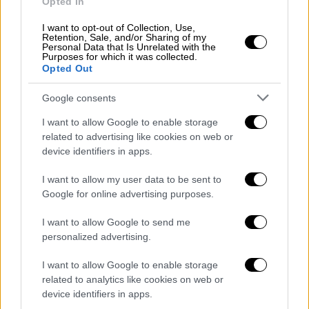
Αλτομπέλι, η οποία πέθανε στη συντριβή,
Opted In
μαζί με τον σύζυγό της, Τζον και την κόρη
I want to opt-out of Collection, Use,
τους, Αλίσα.
Retention, Sale, and/or Sharing of my
Personal Data that Is Unrelated with the
Purposes for which it was collected.
Ιδιαίτερα οδυνηρή ήταν και η κατάθεση του
Opted Out
μπάρμαν Βίκτορ Γκουτιέρεζ, ο οποίος
Google consents
ερωτήθηκε για τις φωτογραφίες που τού
έδειξε αστυνομικός.
I want to allow Google to enable storage
related to advertising like cookies on web or
Ο Γκουτιέρεζ μεταξύ άλλων, ρωτήθηκε εάν
device identifiers in apps.
είχε δει τη σορό της
Τζιάνα Μπράιαντ
, με τη
I want to allow my user data to be sent to
Βανέσα Μπραίαντ
να
αποχωρεί
από την
Google for online advertising purposes.
αίθουσα σε εκείνο το σημείο.
I want to allow Google to send me
Το περιστατικό αυτό είχε λάβει χώρα δύο
personalized advertising.
μέρες μετά τη συντριβή και περίπου έναν
I want to allow Google to enable storage
μήνα πριν από την εκδήλωση των βραβείων.
related to analytics like cookies on web or
Ο Γκουτιέρεζ θυμήθηκε το σοκ που ένιωσε
device identifiers in apps.
όταν είδε τις εικόνες λόγω της κατάστασης