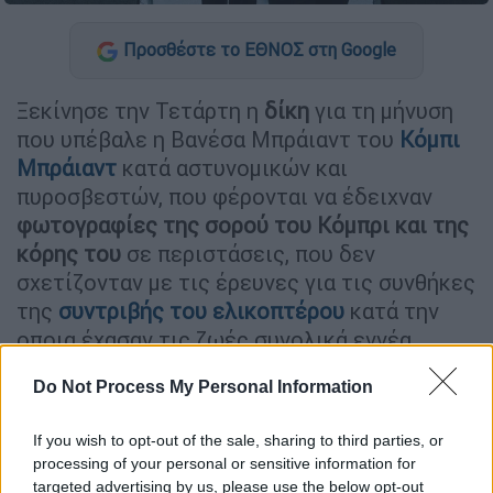
Προσθέστε το ΕΘΝΟΣ στη Google
Ξεκίνησε την Τετάρτη η
δίκη
για τη μήνυση
που υπέβαλε η Βανέσα Μπράιαντ του
Κόμπι
Μπράιαντ
κατά αστυνομικών και
πυροσβεστών, που φέρονται να έδειχναν
φωτογραφίες της σορού του Κόμπρι και της
κόρης του
σε περιστάσεις, που δεν
σχετίζονταν με τις έρευνες για τις συνθήκες
της
συντριβής του ελικοπτέρου
κατά την
οποια έχασαν τις ζωές συνολικά εννέα
άτομα.
Do Not Process My Personal Information
Όπως μεταδίδει το
CNN
, η πρώην τεχνικός
επειγόντων περιστατικών και σύζυγος ενός
If you wish to opt-out of the sale, sharing to third parties, or
processing of your personal or sensitive information for
πυροσβέστη στο Λος Άντζελες,
Λουέλα
targeted advertising by us, please use the below opt-out