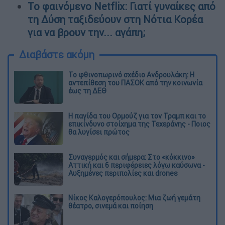
Το φαινόμενο Netflix: Γιατί γυναίκες από
τη Δύση ταξιδεύουν στη Νότια Κορέα
για να βρουν την... αγάπη;
Διαβάστε ακόμη
Το φθινοπωρινό σχέδιο Ανδρουλάκη: Η
αντεπίθεση του ΠΑΣΟΚ από την κοινωνία
έως τη ΔΕΘ
Η παγίδα του Ορμούζ για τον Τραμπ και το
επικίνδυνο στοίχημα της Τεχεράνης - Ποιος
θα λυγίσει πρώτος
Συναγερμός και σήμερα: Στο «κόκκινο»
Αττική και 6 περιφέρειες λόγω καύσωνα -
Αυξημένες περιπολίες και drones
Νίκος Καλογερόπουλος: Μια ζωή γεμάτη
θέατρο, σινεμά και ποίηση