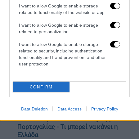
των θυμάτων.
I want to allow Google to enable storage
related to functionality of the website or app.
Η δίκη θα διαρκέσει περίπου δύο εβδομάδες
I want to allow Google to enable storage
και στο βήμα θα ανέβει και η Βανέσα
related to personalization.
Μπράιαντ.
I want to allow Google to enable storage
ΟΛΕΣ ΟΙ ΕΙΔΗΣΕΙΣ
related to security, including authentication
functionality and fraud prevention, and other
Τις επόμενες ώρες στον εισαγγελέα ο
user protection.
29χρονος που δολοφόνησε τον πεθερό
του - «Ήταν η κακιά στιγμή»
Κραυγή αγωνίας από μητέρα:
CONFIRM
Καταγγέλλει ότι κακοποιείται η 16χρονη
κόρη της - «Σώστε το παιδί μου»
Data Deletion
Data Access
Privacy Policy
Εγκαταλείπουν την golden visa οι
επενδυτές: Το success story της
Πορτογαλίας - Τι μπορεί να κάνει η
Ελλάδα