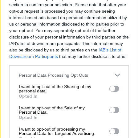
Γουΐρετερ
κατέθεσε στο δικαστήριο πως ο
section to confirm your selection. Please note that after your
πυροσβέστης Τόνι Ιμπρέντα έδειξε
opt-out request is processed you may continue seeing
φωτογραφίες κατά τη διάρκεια των
interest-based ads based on personal information utilized by
us or personal information disclosed to third parties prior to
βραβείων
Golden Mike
στην Καλιφόρνια τον
your opt-out. You may separately opt-out of the further
Φεβρουάριο του 2020.
disclosure of your personal information by third parties on the
IAB’s list of downstream participants. This information may
Η μάρτυρας εκτίμησε πως ο Ιμπρέντα έδειξε
also be disclosed by us to third parties on the
IAB’s List of
τις φωτογραφίες για να κερδίσει την
Downstream Participants
that may further disclose it to other
προσοχή. Είπε ακόμα πως άκουσε έναν
third parties.
πυροσβέστη που ήταν στο ίδιο πηγαδάκι με
Please note that this website/app uses one or more Google
Personal Data Processing Opt Outs
τον Ιμπρέντα να αναφωνεί«δεν πιστεύω πως
services and may gather and store information including but
μόλις είδα το καμένο σώμα του Κόμπι
not limited to your visit or usage behaviour. You may click to
I want to opt-out of the Sharing of my
personal data.
grant or deny consent to Google and its third-party tags to
Μπραίντ και σε λίγο θα φάω». Όταν
Opted In
use your data for below specified purposes in below Google
ακούστηκε η φράση αυτή στο δικαστήριο
consent section.
I want to opt-out of the Sale of my
πολλοί παρατήρησαν την αντίδραση της
Personal Data.
Opted In
Βανέσα, η οποία φάνηκε να υποφέρει.
I want to opt-out of processing my
Η Γουΐρετερ είναι ξαδέρφη της Κέρι
Personal Data for Targeted Advertising.