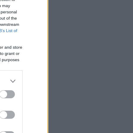
ou may
 personal
out of the
 downstream
B’s List of
er and store
to grant or
ed purposes