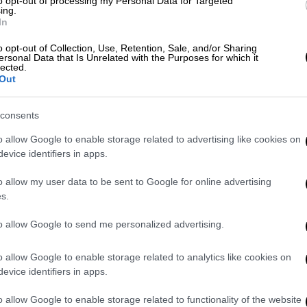
to opt-out of processing my Personal Data for Targeted
ίθεται στην ανακοίνωση του υπουργείου.
ing.
In
 reconnaissance aircraft violated Russian
o opt-out of Collection, Use, Retention, Sale, and/or Sharing
/gok1lRUUgP
ersonal Data that Is Unrelated with the Purposes for which it
lected.
Out
, 2022
Θάλασσα
consents
o allow Google to enable storage related to advertising like cookies on
Βρετανίας και Ρωσίας είχε γίνει και στην
evice identifiers in apps.
κό σκάφος
, έριξε προειδοποιητικές βολές
ύ HMS Defender καθώς εισήλθε σε ρωσικά
o allow my user data to be sent to Google for online advertising
s.
to allow Google to send me personalized advertising.
terfax, το βρετανικό αντιτορπιλικό εξήλθε
ας. «Το αντιτορπιλικό προειδοποιήθηκε ότι
o allow Google to enable storage related to analytics like cookies on
ζε τα σύνορα της Ρωσίας. Δεν αντέδρασε
evice identifiers in apps.
ακτορείο Interfax.
o allow Google to enable storage related to functionality of the website