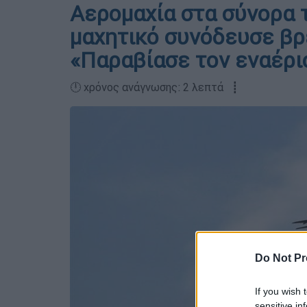
Αερομαχία στα σύνορα 
μαχητικό συνόδευσε βρ
«Παραβίασε τον εναέρι
🕛 χρόνος ανάγνωσης: 2 λεπτά ┋
Do Not Pr
If you wish 
sensitive in