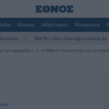
λάδα
Κόσμος
Αθλητισμός
Ψυχαγωγία
F
ν
Marfin: «Δεν έχω καμία σχέση με την επ
δα των εφημερίδων
|
➔ Μάθετε περισσότερα για τον καιρό
λασσα