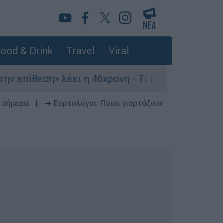
ood & Drink
Travel
Viral
ίθεση» λέει η 46χρονη - Τι αποκάλυψε στους αστ
 σήμερα
|
➔ Εορτολόγιο: Ποιοι γιορτάζουν