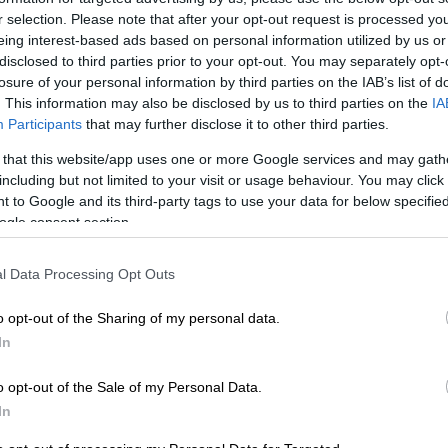
r selection. Please note that after your opt-out request is processed y
eing interest-based ads based on personal information utilized by us or
disclosed to third parties prior to your opt-out. You may separately opt-
losure of your personal information by third parties on the IAB’s list of
. This information may also be disclosed by us to third parties on the
IA
Participants
that may further disclose it to other third parties.
 that this website/app uses one or more Google services and may gath
including but not limited to your visit or usage behaviour. You may click 
 to Google and its third-party tags to use your data for below specifi
ogle consent section.
 το ΕΘΝΟΣ στη Google
l Data Processing Opt Outs
νωσε σήμερα ότι
βρετανικό αναγνωριστικό
o opt-out of the Sharing of my personal data.
ύνορα της
Ρωσίας
κοντά στο Ακρωτήριο
In
της Θάλασσας Μπάρεντς και της Λευκής
Θάλασσας Μπάρεντς.
o opt-out of the Sale of my Personal Data.
In
ασε το βρετανικό αεροσκάφος
να βγει έξω