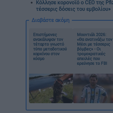
Κόλλησε κορονοϊό ο CEO της Pfiz
τέσσερις δόσεις του εμβολίου»
Διαβάστε ακόμη
Επιστήμονες
Μουντιάλ 2026:
ανακάλυψαν τον
«Θα ανατινάξω τον
τέταρτο γνωστό
Μέσι με τέσσερις
τύπο μεταδοτικού
βόμβες» - Οι
καρκίνου στον
τρομοκρατικές
κόσμο
απειλές που
ερεύνησε το FBI