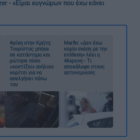
er - «Είμαι ευγνώμων που έχω κάνει
Φρίκη στην Κρήτη:
Marfin: «Δεν έχω
Τουρίστας μπήκε
καμία σχέση με την
σε κατάστημα και
επίθεση» λέει η
ρώτησε πόσο
46χρονη - Τι
«κοστίζει» ανήλικο
αποκάλυψε στους
κορίτσι για να
αστυνομικούς
ασελγήσει πάνω
του