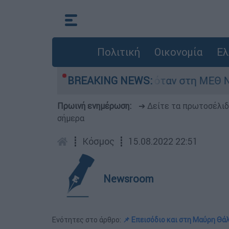
Πολιτική
Οικονομία
Ελ
έφος 8 ημερών - Νοσηλευόταν στη ΜΕΘ Νεογνώ
BREAKING NEWS:
Πρωινή ενημέρωση:
➔ Δείτε τα πρωτοσέλι
σήμερα
┋
Κόσμος
┋
15.08.2022 22:51
Newsroom
Ενότητες στο άρθρο:
📌 Επεισόδιο και στη Μαύρη Θά