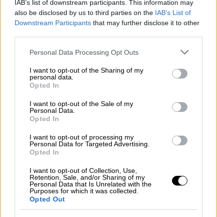
IAB’s list of downstream participants. This information may
εφημερίδα, τονίζοντας ότι το νέο βίντεο
also be disclosed by us to third parties on the
IAB’s List of
δεν δείχνει τίποτα καυτό
, παρά δύο γυναίκες
Downstream Participants
that may further disclose it to other
που διασκεδάζουν.
third parties.
Please note that this website/app uses one or more Google
Ζήτησε συγγνώμη
Personal Data Processing Opt Outs
services and may gather and store information including but
not limited to your visit or usage behaviour. You may click to
I want to opt-out of the Sharing of my
Η Φινλανδή πρωθυπουργός ζήτησε σήμερα
personal data.
grant or deny consent to Google and its third-party tags to
Opted In
συγγνώμη για
φωτογραφία
από
ιδιωτικό
use your data for below specified purposes in below Google
πάρτι
που είχε κάνει στην επίσημη κατοικία
consent section.
I want to opt-out of the Sale of my
Personal Data.
της τον Ιούλιο, έπειτα από τον σάλο που
Opted In
προκλήθηκε γύρω από το πάρτι της την
περασμένη εβδομάδα. «Κατά τη γνώμη μου, η
I want to opt-out of processing my
Personal Data for Targeted Advertising.
φωτογραφία δεν είναι αρμόζουσα. Ζητώ
Opted In
συγγνώμη γι΄αυτήν. Τέτοιες φωτογραφίες
I want to opt-out of Collection, Use,
δεν θα έπρεπε να είχαν τραβηχθεί, αλλά κατά
Retention, Sale, and/or Sharing of my
Personal Data that Is Unrelated with the
τα άλλα τίποτα το υπερβολικό δεν συνέβη
Purposes for which it was collected.
Opted Out
στη συνάθροιση», δήλωσε η Μαρίν στους
δημοσιογράφους,