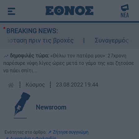
BREAKING NEWS:
σταση πριν τις βροχές
Συναγερμός στον Λ
δημοφιλές τώρα:
«Θέλω τον πατέρα μου»: 27χρονη
παρέσυρε νύφη λίγες ώρες μετά το γάμο της και ζητούσε
να πάει σπίτι...
┋
Κόσμος
┋
23.08.2022 19:44
Newsroom
Ενότητες στο άρθρο:
📌 Ζήτησε συγγνώμη
📌 Διχασμένη η Φινλανδία