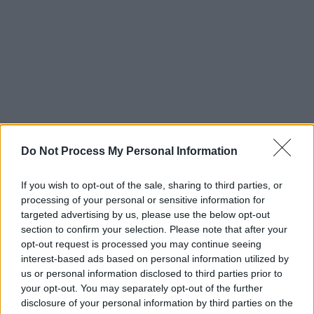
Do Not Process My Personal Information
If you wish to opt-out of the sale, sharing to third parties, or
processing of your personal or sensitive information for
Το νέο βίντεο δημοσίευσε η φινλανδική
targeted advertising by us, please use the below opt-out
σκανδαλοθηρική εφημερίδα «Seisk»
section to confirm your selection. Please note that after your
κάνοντας λόγο για
καυτή ατμόσφαιρα
μεταξύ
opt-out request is processed you may continue seeing
του μοντέλου, που είναι παντρεμένο και της
interest-based ads based on personal information utilized by
us or personal information disclosed to third parties prior to
Σάνα Μαρίν, σύμφωνα με την Daily Mail.
your opt-out. You may separately opt-out of the further
disclosure of your personal information by third parties on the
Χρήστες των social media επέκριναν την