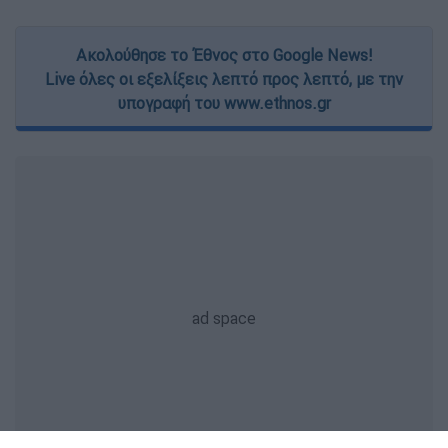
Ακολούθησε το Έθνος στο Google News!
Live όλες οι εξελίξεις λεπτό προς λεπτό, με την
υπογραφή του www.ethnos.gr