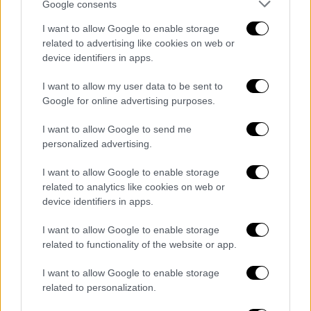
Google consents
@MarinSanna
you’re great!👏👏👏
I want to allow Google to enable storage
Keep your stand and don’t let the
related to advertising like cookies on web or
device identifiers in apps.
newspaper gossip bring you down.
#honesty
#Humanrights
#sexism
I want to allow my user data to be sent to
#doublestandards
#FinlandPM
Google for online advertising purposes.
#Fightback
I want to allow Google to send me
personalized advertising.
— SSS (@Soniakenya)
August 23,
2022
I want to allow Google to enable storage
related to analytics like cookies on web or
Σημειώνεται ότι το τεστ για ναρκωτικά στο
device identifiers in apps.
οποίο υποβλήθηκε η πρωθυπουργός, βγήκε
I want to allow Google to enable storage
αρνητικό. Η Μαριν έκανε το τεστ μετά από
related to functionality of the website or app.
τον σάλο που δημιουργήθηκε από τη
δημοσίευση πλάνων που τη δείχνουν να
I want to allow Google to enable storage
τραγουδά και να χορεύει με Φινλανδούς
related to personalization.
σελέμπριτι σε άλλο πάρτι.