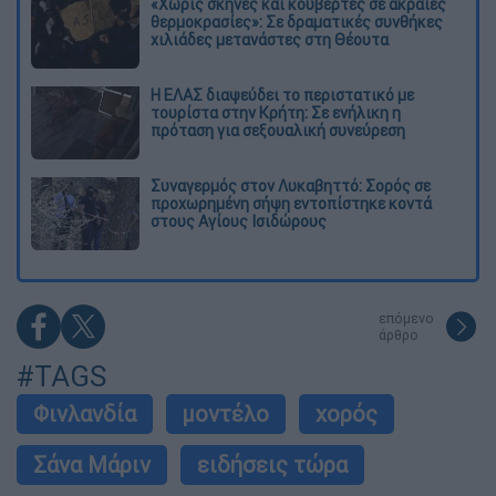
«Χωρίς σκηνές και κουβέρτες σε ακραίες
θερμοκρασίες»: Σε δραματικές συνθήκες
χιλιάδες μετανάστες στη Θέουτα
Η ΕΛΑΣ διαψεύδει το περιστατικό με
τουρίστα στην Κρήτη: Σε ενήλικη η
πρόταση για σεξουαλική συνεύρεση
Συναγερμός στον Λυκαβηττό: Σορός σε
προχωρημένη σήψη εντοπίστηκε κοντά
στους Αγίους Ισιδώρους
επόμενο
άρθρο
#TAGS
Φινλανδία
μοντέλο
χορός
Σάνα Μάριν
ειδήσεις τώρα