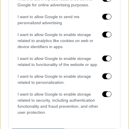
ποτέ το παιδί, ήταν πιο σημαντικό το πού
Google for online advertising purposes.
ζούσα, τι φορούσα και με ποιον μιλούσα.
Είπε ότι ακόμη και αν τον χώριζα, δεν θα
I want to allow Google to send me
personalized advertising.
μπορούσα να παντρευτώ κανέναν Την ημέρα
του περιστατικού, ήθελα να δω τον γιο μου.
I want to allow Google to enable storage
Δεν με άφησε οπότε πήγα στο αστυνομικό
related to analytics like cookies on web or
τμήμα και υπέβαλα μήνυση. Στη συνέχεια,
device identifiers in apps.
καθώς επέστρεφα στο σπίτι με τον αδελφό
I want to allow Google to enable storage
μου, η θεία μου με πήρε τηλέφωνο και μου
related to functionality of the website or app.
είπε: "Πάμε μαζί". Κατέβηκα στο προαύλιο
I want to allow Google to enable storage
του τζαμιού και ο γιος μου έτρεξε
related to personalization.
κατευθείαν στην αγκαλιά μου και τον πήρα.
Τότε ο πρώην σύζυγός μου και ο πατέρας
I want to allow Google to enable storage
του στάθηκαν μπροστά μου, λέγοντας να
related to security, including authentication
functionality and fraud prevention, and other
αφήσουν το παιδί να φύγει, και είπα όχι, δεν
user protection.
θα το αφήσω. Η θεία μου παρενέβη και είπε
εντάξει, ας τον χαϊδέψει λίγο, θα φύγουμε.