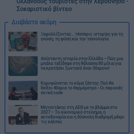
Ολλανδούς τουρίστες στην Χερσόνησο -
Σοκαριστικό βίντεο
Διαβάστε ακόμη
Ξεφυλλίζοντας... τέσσερις ιστορίες για τη
γνώση, τη φύση και την τεχνολογία
Απίστευτη ιστορία στην Ελλάδα – Πώς μια
μπάλα ταξίδεψε στη θάλασσα 80 μίλια για
να κρατήσει ζωντανό έναν 30χρονο!
Κορυφώνεται το κύμα ζέστης: Πού θα
δείξει 40αρια το θερμόμετρο - Οι περιοχές
σε red code
Μητσοτάκης στη ΔΕΘ με το βλέμμα στο
2027 – Το οικονομικό στοίχημα, η
αυτοδυναμία και η δύσκολη διαδρομή μέχρι
τις κάλπες