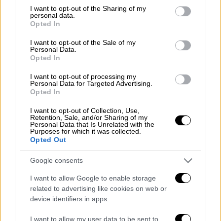
⚠️ +18 ⚠️
not limited to your visit or usage behaviour. You may click to
I want to opt-out of the Sharing of my
personal data.
grant or deny consent to Google and its third-party tags to
Opted In
use your data for below specified purposes in below Google
Yozgat’ta bir erkek, SOKAK
consent section.
I want to opt-out of the Sale of my
ORTASINDA kucağında çocuğunu
Personal Data.
taşıyan eski eşini BIÇAKLADI…
Opted In
#BeyzaİçinAdalet
I want to opt-out of processing my
pic.twitter.com/ojkiu9KXan
Personal Data for Targeted Advertising.
Opted In
— Solcu Gazete (@solcugazete)
I want to opt-out of Collection, Use,
August 26, 2022
Retention, Sale, and/or Sharing of my
Personal Data that Is Unrelated with the
Purposes for which it was collected.
«Με απειλούν ακόμα, φοβάμαι»
Opted Out
Μιλώντας στα τουρκικά ΜΜΕ η γυναίκα που
Google consents
νοσηλεύεται στο νοσοκομείο μετά τη
I want to allow Google to enable storage
φρικτή επίθεση του πρώην συζύγου της
related to advertising like cookies on web or
δήλωσε:
«
Δεν μπορούσε να χωνέψει το
device identifiers in apps.
διαζύγιό μας
. Το πρόβλημά του δεν ήταν
I want to allow my user data to be sent to