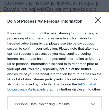
κάτοικοι της περιοχής, φαίνεται το πρώην
ζευγάρι να καβγαδίζει και στη συνέχεια ο
άνδρας να την ξυλοκοπάει, να τη ρίχνει στο
έδαφος και να τη
μαχαιρώνει
. Έπειτα,
Do Not Process My Personal Information
αρπάζει το παιδί και φεύγει από το σημείο.
If you wish to opt-out of the sale, sharing to third parties, or
Ο δράστης συνελήφθη ενώ η γυναίκα, που
processing of your personal or sensitive information for
targeted advertising by us, please use the below opt-out
μαχαιρώθηκε
σε τέσσερα σημεία,
section to confirm your selection. Please note that after your
χειρουργήθηκε και νοσηλεύεται στο
opt-out request is processed you may continue seeing
νοσοκομείο εκτός κινδύνου.
interest-based ads based on personal information utilized by
us or personal information disclosed to third parties prior to
Το βίντεο της επίθεσης
your opt-out. You may separately opt-out of the further
disclosure of your personal information by third parties on the
Στις εικόνες φαίνεται η σκληρή
βία
που
IAB’s list of downstream participants. This information may
άσκησε ο σύζυγός με τη βοήθεια του πατέρα
also be disclosed by us to third parties on the
IAB’s List of
Downstream Participants
that may further disclose it to other
του εναντίον της νεαρής μητέρας.
third parties.
ΠΡΟΣΟΧΉ
σκληρές εικόνες:
Please note that this website/app uses one or more Google
Personal Data Processing Opt Outs
services and may gather and store information including but