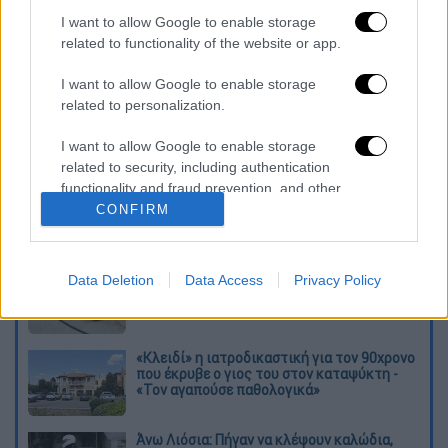
βοήθεια» - Συγκλονίζουν μαρτυρίες
I want to allow Google to enable storage
Kazaks (ΕΚΤ): Τα επιτόκια πρέπει να
related to functionality of the website or app.
αυξηθούν τουλάχιστον 50 μ.β. τον
Σεπτέμβριο
I want to allow Google to enable storage
related to personalization.
Ο Όζι «δεν θέλει να πεθάνει στην
Αμερική» και επιστρέφει στο Ηνωμένο
I want to allow Google to enable storage
Βασίλειο - «Έχω βαρεθεί να
related to security, including authentication
σκοτώνονται άνθρωποι»
functionality and fraud prevention, and other
user protection.
CONFIRM
Διαβάστε ακόμη
Τα «γεράκια» της Ψάθας: Έσωσαν από τη
Data Deletion
Data Access
Privacy Policy
μεγάλη φωτιά τη γειτονιά που κάποτε τους
έδιωχνε
«Κλειδί» η ιατροδικαστική για τον 90χρονο
που έκρυβε ο γιος του στον καταψύκτη -
«Τον αγαπούσε παθολογικά»
Άνω Λιόσια: Πήγαν να κλέψουν καλώδια,