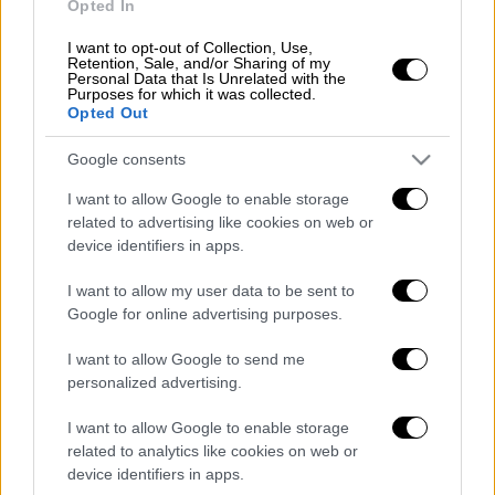
Opted In
συνεχίζει να τρώει, δείχνοντας μάλιστα
I want to opt-out of Collection, Use,
πόσο το απολαμβάνει!
Retention, Sale, and/or Sharing of my
Personal Data that Is Unrelated with the
Purposes for which it was collected.
ABD'nin New York şehrinde bir adam,
Opted Out
hayvan hakları savunucularının eylem
yaptığı alanda vegan aktivistlerin
Google consents
karşısına geçerek şiş kebap yedi.
I want to allow Google to enable storage
related to advertising like cookies on web or
— Yeni Şafak (@yenisafak)
August 28,
device identifiers in apps.
2022
I want to allow my user data to be sent to
ΟΛΕΣ ΟΙ ΕΙΔΗΣΕΙΣ
Google for online advertising purposes.
Γιατί αυξάνουν τα κρούσματα ψυχικής
I want to allow Google to send me
personalized advertising.
υγείας και οι εισαγωγές σε κλινικές -
Καθηγητής αναλύει στο ethnos.gr
I want to allow Google to enable storage
Οι δραματικές στιγμές του πνιγμού της
related to analytics like cookies on web or
36χρονης στη Νάξο: «Δεν φώναξε
device identifiers in apps.