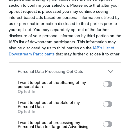
Προκλητικότατος ήταν ένας νεαρός άντρας,
section to confirm your selection. Please note that after your
opt-out request is processed you may continue seeing
ο οποίος έφαγε μπροστά σε
vegan
interest-based ads based on personal information utilized by
ακτιβιστές που διαμαρτύρονταν εκείνη την
us or personal information disclosed to third parties prior to
ώρα στη
Νέα Υόρκη
,
κεμπάπ
, δείχνοντας
your opt-out. You may separately opt-out of the further
μάλιστα να μην πτοείται από τις σφοδρές
disclosure of your personal information by third parties on the
IAB’s list of downstream participants. This information may
αντιδράσεις τους, αλλά αντίθετα να το
also be disclosed by us to third parties on the
IAB’s List of
απολαμβάνει.
Downstream Participants
that may further disclose it to other
third parties.
Σε βίντεο που κυκλοφορεί στο Διαδίκτυο ο
νεαρός άντρας που στόχος τους φαίνεται
Please note that this website/app uses one or more Google
Personal Data Processing Opt Outs
services and may gather and store information including but
ήταν να προκαλέσει την οργή των
not limited to your visit or usage behaviour. You may click to
I want to opt-out of the Sharing of my
διαδηλωτών υπέρ της
vegan
διατροφής,
personal data.
grant or deny consent to Google and its third-party tags to
Opted In
τρώει κρέας και μάλιστα ένα σις κεμπάμ
use your data for below specified purposes in below Google
μπροστά τους. Οι ακτιβιστές οργισμένοι του
consent section.
I want to opt-out of the Sale of my
Personal Data.
φωνάζουν «σκοτώνετε τα ζώα», «ντροπή»
Opted In
και «είσαι αηδιαστικός».
I want to opt-out of processing my
Personal Data for Targeted Advertising.
Εκείνος, όχι μόνο δεν αντιδρά, αλλά