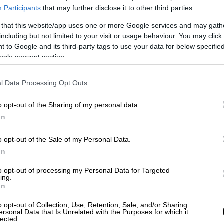
Participants
that may further disclose it to other third parties.
 that this website/app uses one or more Google services and may gath
including but not limited to your visit or usage behaviour. You may click 
 to Google and its third-party tags to use your data for below specifi
ogle consent section.
l Data Processing Opt Outs
 το ΕΘΝΟΣ στη Google
o opt-out of the Sharing of my personal data.
In
χάμερ
κάλεσε σήμερα την
Ευρωπαϊκή
ηλεκτρικού ρεύματος από εκείνη του
o opt-out of the Sale of my Personal Data.
ροσθέτοντας ότι το θέμα αυτό θα τεθεί
In
τη σύνοδο των υπουργών Ενέργειας που
to opt-out of processing my Personal Data for Targeted
ing.
In
σει» και «δεν πρέπει να αφήνουμε
o opt-out of Collection, Use, Retention, Sale, and/or Sharing
ει αντί για τους Ευρωπαίους, ανέφερε στην
ersonal Data that Is Unrelated with the Purposes for which it
lected.
σουμε αυτήν την τρέλα
που εκτυλίσσεται