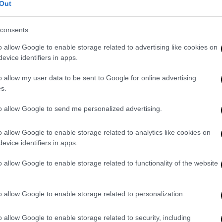
Out
 πρόσθεσε ο
Νεχάμερ
, εξηγώντας ότι αυτό
ου ευρωπαϊκού πλαισίου και όχι μεμονωμένα
consents
o allow Google to enable storage related to advertising like cookies on
ξη της τιμής της ενέργειας και ο
evice identifiers in apps.
λα, η χώρα του οποίου ασκεί την εκ
o allow my user data to be sent to Google for online advertising
νωσε την Παρασκευή ότι θα συγκαλέσει
s.
ειας.
to allow Google to send me personalized advertising.
 στην ημερήσια διάταξη», διαβεβαίωσε ο
τήσει αυτό το θέμα με τον Γερμανό ομόλογό
o allow Google to enable storage related to analytics like cookies on
.
evice identifiers in apps.
μό από το
ρωσικό φυσικό αέριο
για τη
o allow Google to enable storage related to functionality of the website
ό τον πόλεμο στην Ουκρανία το 80% του
τη Ρωσία. Ωστόσο, το ηλεκτρικό ρεύμα
o allow Google to enable storage related to personalization.
νεώσιμες πηγές και οι Αυστριακοί
στημα αγοράς με το οποίο συνδέεται στενά
o allow Google to enable storage related to security, including