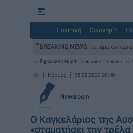
Πολιτική
Οικονομία
Ελ
υ που είχε τον νεκρό του πατέρα σε καταψύκτη
BREAKING NEWS:
δημοφιλές τώρα:
Σου καίει το μυαλό: Το 
┋
Κόσμος
┋
28.08.2022 20:40
Newsroom
Ο Καγκελάριος της Αυστ
«σταματήσει την τρέλα 