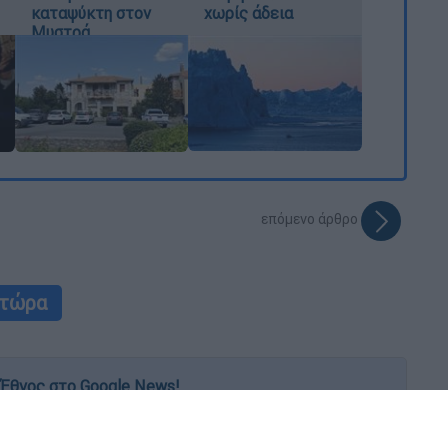
καταψύκτη στον
χωρίς άδεια
Μυστρά
επόμενο άρθρο
 τώρα
Έθνος στο Google News!
 λεπτό, με την υπογραφή του www.ethnos.gr