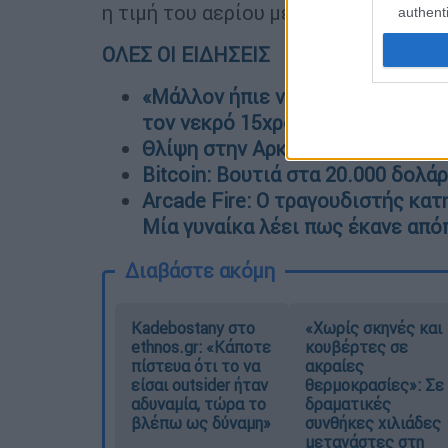
η τιμή του αερίου με εκείνη του ηλε
authenti
ΟΛΕΣ ΟΙ ΕΙΔΗΣΕΙΣ
«Μάλλον ήπιε νερό και επήλθε π
τον νεκρό 15χρονο στη Χαλκιδικ
Θλίψη στην Αρκαδία - Ολόκληρο
Bitcoin: Βουτιά στα 20.000 δολά
Arcade Fire: O τραγουδιστής κατ
Μία γυναίκα λέει πως έκανε από
Διαβάστε ακόμη
Kadebostany στο
«Χωρίς σκηνές και
ethnos.gr: «Κάποτε
κουβέρτες σε
πίστευα ότι το να
ακραίες
είσαι outsider ήταν
θερμοκρασίες»: Σε
αδυναμία, τώρα το
δραματικές
βλέπω ως δύναμη»
συνθήκες χιλιάδες
μετανάστες στη