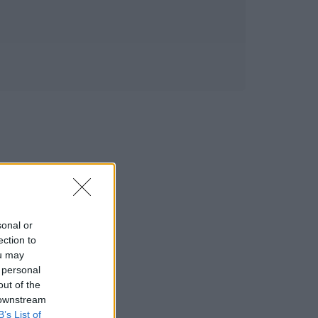
sonal or
ection to
ou may
 personal
out of the
 downstream
B’s List of