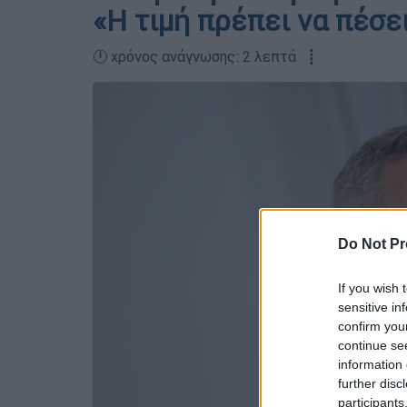
«Η τιμή πρέπει να πέσε
🕛 χρόνος ανάγνωσης: 2 λεπτά ┋
Do Not Pr
If you wish 
sensitive in
confirm you
continue se
information 
further disc
participants