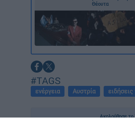
Θέουτα
#TAGS
ενέργεια
Αυστρία
ειδήσεις
Ακολούθησε το 
Live όλες οι εξελίξεις λεπτό προς