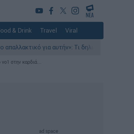
ood & Drink
Travel
Viral
κτικό για αυτήν»: Τι δηλώνει στο ethnos.gr ο 
 νο1 στην καρδιά...