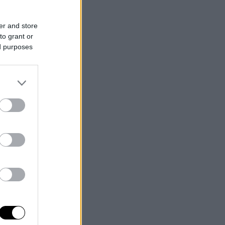
er and store
to grant or
ed purposes