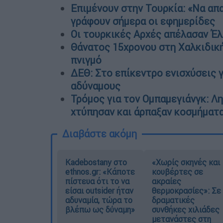
Επιμένουν στην Τουρκία: «Να απα
γράφουν σήμερα οι εφημερίδες
Οι τουρκικές Αρχές απέλασαν Έλ
Θάνατος 15χρονου στη Χαλκιδική
πνιγμό
ΔΕΘ: Στο επίκεντρο ενισχύσεις γ
αδύναμους
Τρόμος για τον Ομπαμεγιάνγκ: Λη
χτύπησαν και άρπαξαν κοσμήματα
Διαβάστε ακόμη
Kadebostany στο
«Χωρίς σκηνές και
ethnos.gr: «Κάποτε
κουβέρτες σε
πίστευα ότι το να
ακραίες
είσαι outsider ήταν
θερμοκρασίες»: Σε
αδυναμία, τώρα το
δραματικές
βλέπω ως δύναμη»
συνθήκες χιλιάδες
μετανάστες στη