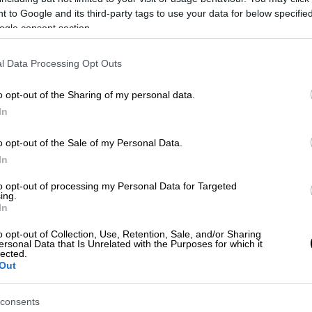
 to Google and its third-party tags to use your data for below specifi
ogle consent section.
ών εμπόδισαν την ομάδα να ξεκινήσει τη
, η οποία επρόκειτο να ξεκινήσει τα
l Data Processing Opt Outs
ναστολή άρθηκε στις 1:13 π.μ. ώρα Ελλάδας
o opt-out of the Sharing of my personal data.
μού με καύσιμα για να φορτωθεί το
In
ερψυχρό υγρό οξυγόνο και υγρό υδρογόνο.
o opt-out of the Sale of my Personal Data.
ι τη δεξαμενή με υγρό υδρογόνο δύο φορές,
In
ι λόγω
αύξησης της πίεσης
, όπως μεταδίδει
to opt-out of processing my Personal Data for Targeted
ing.
In
ε ένα πρόβλημα με την
εξαέρωση
του
κινητήρες του πυραύλου και εργάζεται για
o opt-out of Collection, Use, Retention, Sale, and/or Sharing
ersonal Data that Is Unrelated with the Purposes for which it
προσπάθειές τους δεν ήταν
lected.
Out
 κινητήρα, το υδρογόνο περνάει κυκλικά
consents