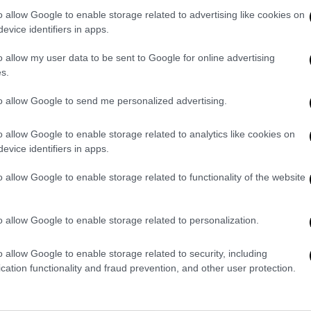
μάσει για την εκτόξευση. Τρεις από τους
o allow Google to enable storage related to advertising like cookies on
ς αναμενόταν, αλλά ο κινητήρας νούμερο 3
evice identifiers in apps.
o allow my user data to be sent to Google for online advertising
ή πάγου
στην εσωτερική φλάντζα. Ο
s.
ύπαρξη ρωγμής.
to allow Google to send me personalized advertising.
να ανακαλύψουν τι προκάλεσε μια
νωνίες
μεταξύ του διαστημικού σκάφους
o allow Google to enable storage related to analytics like cookies on
evice identifiers in apps.
 Το πρόβλημα θα μπορούσε να επηρεάσει την
ην αντίστροφη μέτρηση που ξεκινά όταν
o allow Google to enable storage related to functionality of the website
ογείωση.
σιόδοξοι
για την επίλυση του προβλήματος
o allow Google to enable storage related to personalization.
να με τη NASA.
o allow Google to enable storage related to security, including
ης NASA
cation functionality and fraud prevention, and other user protection.