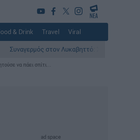
ood & Drink
Travel
Viral
ρμός στον Λυκαβηττό: Σορός σε προχωρημένη σή
τούσε να πάει σπίτι...