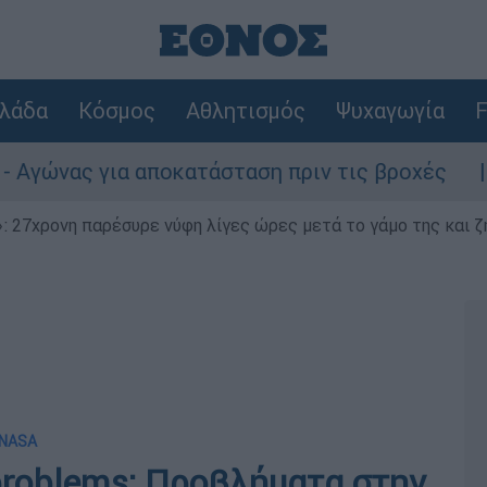
λάδα
Κόσμος
Αθλητισμός
Ψυχαγωγία
F
ια αποκατάσταση πριν τις βροχές
Συναγε
 27χρονη παρέσυρε νύφη λίγες ώρες μετά το γάμο της και ζη
 NASA
problems: Προβλήματα στην