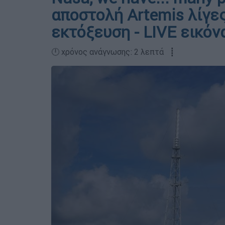
αποστολή Artemis λίγε
εκτόξευση - LIVE εικόν
🕛 χρόνος ανάγνωσης: 2 λεπτά ┋