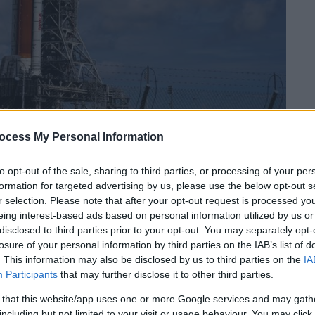
ocess My Personal Information
 το ΕΘΝΟΣ στη Google
to opt-out of the sale, sharing to third parties, or processing of your per
formation for targeted advertising by us, please use the below opt-out s
αργότερα σήμερα την αποστολή Artemis I
r selection. Please note that after your opt-out request is processed y
eing interest-based ads based on personal information utilized by us or
Launch System αντιμετώπισε κάποια
disclosed to third parties prior to your opt-out. You may separately opt-
losure of your personal information by third parties on the IAB’s list of
. This information may also be disclosed by us to third parties on the
IA
 ζητήματα
από τότε που ο πύραυλος άρχισε
Participants
that may further disclose it to other third parties.
 μεσάνυχτα. Η ομάδα Artemis αξιολογεί τις
 that this website/app uses one or more Google services and may gath
ώς επηρεάζουν την εκτόξευση.
including but not limited to your visit or usage behaviour. You may click 