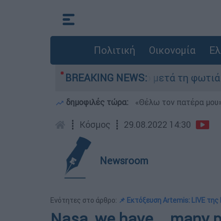
Πολιτική
Οικονομία
Ελ
α» στο Πόρτο Γερμανό μετά τη φωτιά - Αγώνας γ
BREAKING NEWS:
δημοφιλές τώρα:
«Θέλω τον πατέρα μου»:
┋
Κόσμος
┋
29.08.2022 14:30
Newsroom
Ενότητες στο άρθρο:
📌 Εκτόξευση Artemis: LIVE της
Nasa, we have... many 