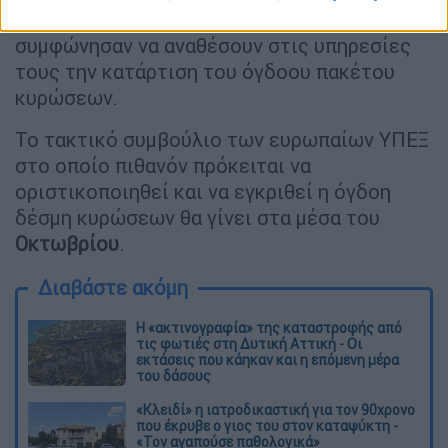
ομόλογό τους Ντμίτρο Κουλέμπα, οι ΥΠΕΞ
συμφώνησαν να αναθέσουν στις υπηρεσίες
τους την κατάρτιση του όγδοου πακέτου
κυρώσεων.
Το τακτικό συμβούλιο των ευρωπαίων ΥΠΕΞ
στο οποίο πιθανόν πρόκειται να
οριστικοποιηθεί και να εγκριθεί η όγδοη
δέσμη κυρώσεων θα γίνει στα μέσα του
Οκτωβρίου
.
Διαβάστε ακόμη
Η «ακτινογραφία» της καταστροφής από
τις φωτιές στη Δυτική Αττική - Οι
εκτάσεις που κάηκαν και η επόμενη μέρα
του δάσους
«Κλειδί» η ιατροδικαστική για τον 90χρονο
που έκρυβε ο γιος του στον καταψύκτη -
«Τον αγαπούσε παθολογικά»