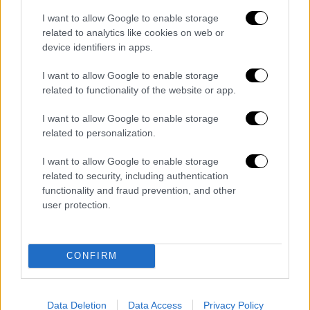
νέες κυρώσεις
σε ρώσους πολίτες που
ευθύνονται για τον πόλεμο και σε κλάδους
I want to allow Google to enable storage
related to analytics like cookies on web or
της ρωσικής οικονομίας.
device identifiers in apps.
«Είναι σαφές το ότι ο Πούτιν προσπαθεί να
I want to allow Google to enable storage
καταστρέψει την Ουκρανία», συνέχισε.
related to functionality of the website or app.
«Θα συνεχίσουμε να αυξάνουμε τη
I want to allow Google to enable storage
στρατιωτική βοήθειά μας (σ.σ. στην
related to personalization.
Ουκρανία) και θα μελετήσουμε νέα
I want to allow Google to enable storage
περιοριστικά μέτρα» σε βάρος της Ρωσίας,
related to security, including authentication
πρόσθεσε ο Ύπατος Εκπρόσωπος και
functionality and fraud prevention, and other
αντιπρόεδρος της Ευρωπαϊκής Επιτροπής.
user protection.
Απέφυγε ωστόσο να υπεισέλθει σε
λεπτομέρειες για τους νέους εξοπλισμούς
που έχουν σκοπό οι ευρωπαϊκές χώρες να
CONFIRM
στείλουν στο Κίεβο.
Αφού ενημερώθηκαν από τον ουκρανό
Data Deletion
Data Access
Privacy Policy