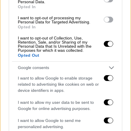
καταστροφής», αναφέρεται σε ανακοίνωση
Personal Data.
Opted In
που δημοσιοποιήθηκε από τον εκπρόσωπο
του κ. Μπορέλ, τον Πέτερ Στάνο, στις
I want to opt-out of processing my
Personal Data for Targeted Advertising.
Βρυξέλλες.
Opted In
«Οι αναφορές στα πυρηνικά όπλα δεν
I want to opt-out of Collection, Use,
Retention, Sale, and/or Sharing of my
μειώνουν την αποφασιστικότητα και την
Personal Data that Is Unrelated with the
ενότητα» της ΕΕ, που θα συνεχίσει «να
Purposes for which it was collected.
Opted Out
στέκει στο πλευρό της Ουκρανίας» και να
της προσφέρει υποστήριξη για να της
Google consents
επιτρέπει «να υπερασπίσει την εδαφική της
I want to allow Google to enable storage
ακεραιότητα και την εθνική της ακεραιότητα
related to advertising like cookies on web or
για όσο χρειαστεί», προστίθεται στο
device identifiers in apps.
κείμενο.
I want to allow my user data to be sent to
Μιλώντας σε δημοσιογράφους στη Νέα
Google for online advertising purposes.
Υόρκη, ο κ. Μπορέλ εξήγησε πως οι 27
I want to allow Google to send me
έλαβαν πολιτική απόφαση να επιβληθούν
personalized advertising.