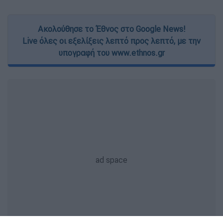
Ακολούθησε το Έθνος στο Google News!
Live όλες οι εξελίξεις λεπτό προς λεπτό, με την
υπογραφή του www.ethnos.gr