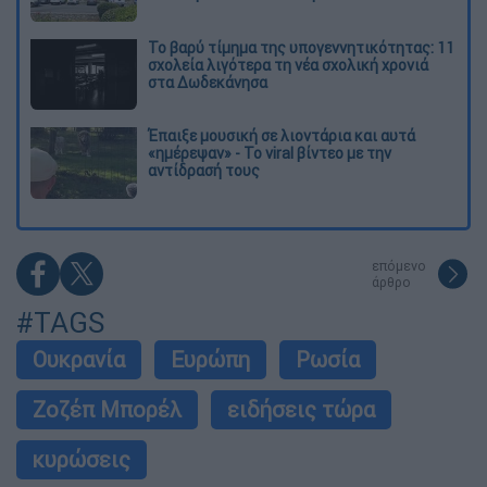
Το βαρύ τίμημα της υπογεννητικότητας: 11
σχολεία λιγότερα τη νέα σχολική χρονιά
στα Δωδεκάνησα
Έπαιξε μουσική σε λιοντάρια και αυτά
«ημέρεψαν» - Το viral βίντεο με την
αντίδρασή τους
επόμενο
άρθρο
#TAGS
Ουκρανία
Ευρώπη
Ρωσία
Ζοζέπ Μπορέλ
ειδήσεις τώρα
κυρώσεις