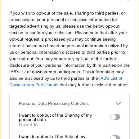
επιπρόσθετα
περιοριστικά μέτρα
σε βάρος
της Ρωσίας σε συντονισμό με τους εταίρους
If you wish to opt-out of the sale, sharing to third parties, or
μας».
processing of your personal or sensitive information for
targeted advertising by us, please use the below opt-out
Ο επικεφαλής της ευρωπαϊκής διπλωματίας
section to confirm your selection. Please note that after your
συγκάλεσε το ad hoc συμβούλιο μετά τη
opt-out request is processed you may continue seeing
διαταγή του ρώσου προέδρου Βλαντίμιρ
interest-based ads based on personal information utilized by
us or personal information disclosed to third parties prior to
Πούτιν να γίνει μερική επιστράτευση στη
your opt-out. You may separately opt-out of the further
χώρα του, για πρώτη φορά μετά τον Β΄
disclosure of your personal information by third parties on the
Παγκόσμιο Πόλεμο. Αναμένεται να
IAB’s list of downstream participants. This information may
επιστρατευτούν 300.000 έφεδροι.
also be disclosed by us to third parties on the
IAB’s List of
Downstream Participants
that may further disclose it to other
«Την 21η Σεπτεμβρίου, η Ρωσία επέλεξε τον
third parties.
δρόμο της αναμέτρησης ανακοινώνοντας
Please note that this website/app uses one or more Google
Personal Data Processing Opt Outs
μερική επιστράτευση (...), υποστηρίζοντας
services and may gather and store information including but
τη διεξαγωγή παράνομων ‘δημοψηφισμάτων’
not limited to your visit or usage behaviour. You may click to
I want to opt-out of the Sharing of my
personal data.
grant or deny consent to Google and its third-party tags to
σε ουκρανικές περιοχές που κατέχει και
Opted In
use your data for below specified purposes in below Google
απειλώντας ξανά με τη χρήση όπλων μαζικής
consent section.
I want to opt-out of the Sale of my