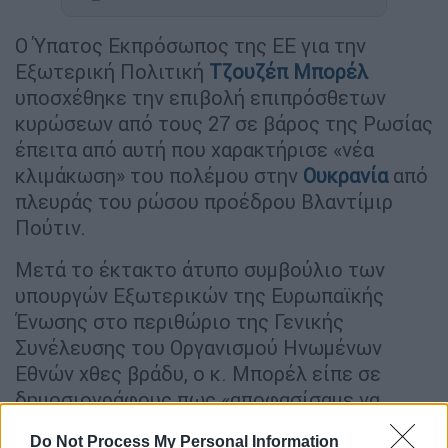
Ο Ύπατος Εκπρόσωπος της ΕΕ για την
Εξωτερική Πολιτική
Τζουζέπ Μπορέλ
υποσχέθηκε την επιβολή επιπρόσθετων
κυρώσεων από τους 27 σε βάρος της Ρωσίας
έπειτα από αυτή που χαρακτήρισε «νέα
κλιμάκωση» του πολέμου στην
Ουκρανία
από
πλευράς του ρώσου προέδρου Βλαντίμιρ
Πούτιν.
Μετά το έκτακτο άτυπο συμβούλιο των
υπουργών Εξωτερικών της Ευρωπαϊκής
Ένωσης στο περιθώριο της Γενικής
Συνέλευσης του Οργανισμού Ηνωμένων
Εθνών χθες βράδυ, ο κ. Μπορέλ είπε σε
δημοσιογράφους πως «αποφασίσαμε να
εξετάσουμε το συντομότερο δυνατόν
Do Not Process My Personal Information