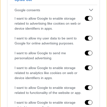
γυναικών, που ήταν ασθενείς του Χάντεν.
Χθες το Πανεπιστήμιο ανακοίνωσε ότι τα
Google consents
δύο νοσοκομεία κατέληξαν σε διακανονισμό
I want to allow Google to enable storage
με τις υπόλοιπες 147 πρώην ασθενείς.
related to advertising like cookies on web or
device identifiers in apps.
«Λυπούμαστε βαθύτατα για την οδύνη που
υπέστησαν οι ασθενείς από τον Ρόμπερτ
I want to allow my user data to be sent to
Χάντεν και ελπίζουμε ότι αυτή η συμφωνία
Google for online advertising purposes.
θα προσφέρει κάποια στήριξη στις γυναίκες
I want to allow Google to send me
στις οποίες έκανε κακό», ανέφερε το
personalized advertising.
Πανεπιστήμιο της Κολούμπια σε
ανακοίνωση. Σύμφωνα με το Πανεπιστήμιο, ο
I want to allow Google to enable storage
related to analytics like cookies on web or
Χάντεν δεν ασκεί πλέον το ιατρικό
device identifiers in apps.
επάγγελμα από το 2012.
I want to allow Google to enable storage
ΟΛΕΣ ΟΙ ΕΙΔΗΣΕΙΣ
related to functionality of the website or app.
Ρούλα Πισπιρίγκου: Το τηλεφώνημα από
I want to allow Google to enable storage