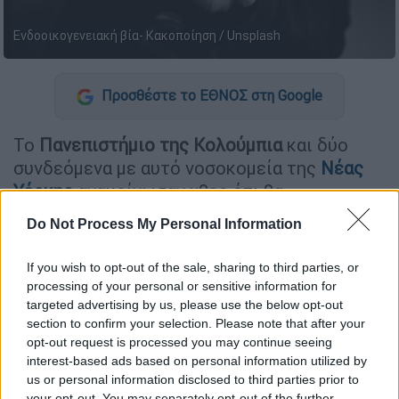
Ενδοοικογενειακή βία- Κακοποίηση / Unsplash
Προσθέστε το ΕΘΝΟΣ στη Google
Το
Πανεπιστήμιο της Κολούμπια
και δύο
συνδεόμενα με αυτό νοσοκομεία της
Νέας
Υόρκης
ανακοίνωσαν χθες ότι θα
καταβάλουν από κοινού πάνω από 165 εκατ.
Do Not Process My Personal Information
δολάρια σε 147 πρώην ασθενείς
γυναικολόγου
τον οποίο κατηγόρησαν για
If you wish to opt-out of the sale, sharing to third parties, or
ανάρμοστες πράξεις και σεξουαλικές
processing of your personal or sensitive information for
επιθέσεις.
targeted advertising by us, please use the below opt-out
section to confirm your selection. Please note that after your
Εν αναμονή του δικαστηρίου
opt-out request is processed you may continue seeing
interest-based ads based on personal information utilized by
Ο
πρώην γυναικολόγος Ρόμπερτ Χάντεν
us or personal information disclosed to third parties prior to
your opt-out. You may separately opt-out of the further