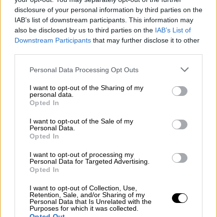
δήλωσε ένοχος το 2016 για σεξουαλικά
disclosure of your personal information by third parties on the
εγκλήματα σε πολιτειακό δικαστήριο. Ο
IAB’s list of downstream participants. This information may
Χάντεν
αναμένει τώρα να δικαστεί από
also be disclosed by us to third parties on the
IAB’s List of
ομοσπονδιακό δικαστήριο
για τις
Downstream Participants
that may further disclose it to other
third parties.
καταγγελλόμενες πράξεις του, που αφορούν
μια περίοδο δύο δεκαετιών και
Please note that this website/app uses one or more Google
Personal Data Processing Opt Outs
διαπράχθηκαν σε βάρος δεκάδων γυναικών.
services and may gather and store information including but
not limited to your visit or usage behaviour. You may click to
I want to opt-out of the Sharing of my
personal data.
Τεράστιες αποζημιώσεις
grant or deny consent to Google and its third-party tags to
Opted In
use your data for below specified purposes in below Google
consent section.
Τα δύο νοσοκομεία στα οποία παρείχε τις
I want to opt-out of the Sale of my
Personal Data.
υπηρεσίες του, το
Columbia University Irving
Opted In
Medical Center
και το
NewYork-Presbyterian
,
I want to opt-out of processing my
σύστησαν πέρυσι ειδικό ταμείο για την
Personal Data for Targeted Advertising.
αποζημίωση
των γυναικών που κατηγόρησαν
Opted In
τον Χάντεν. Τον Δεκέμβριο επιτεύχθηκε
I want to opt-out of Collection, Use,
διακανονισμός ύψους 71,5 εκατ. δολαρίων
Retention, Sale, and/or Sharing of my
Personal Data that Is Unrelated with the
μεταξύ των νοσοκομείων και ομάδας 79
Purposes for which it was collected.
Opted Out