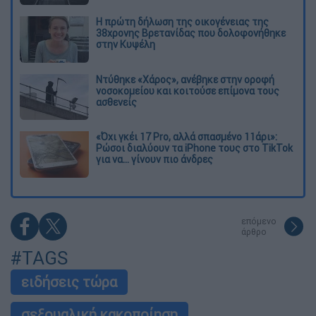
Η πρώτη δήλωση της οικογένειας της
38χρονης Βρετανίδας που δολοφονήθηκε
στην Κυψέλη
Ντύθηκε «Χάρος», ανέβηκε στην οροφή
νοσοκομείου και κοιτούσε επίμονα τους
ασθενείς
«Όχι γκέι 17 Pro, αλλά σπασμένο 11άρι»:
Ρώσοι διαλύουν τα iPhone τους στο TikTok
για να... γίνουν πιο άνδρες
επόμενο
άρθρο
#TAGS
ειδήσεις τώρα
σεξουαλική κακοποίηση