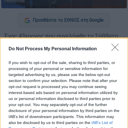
Pedroncelli
Προσθέστε το ΕΘΝΟΣ στη Google
Ένας 43χρονος που συνελήφθη το Σάββατο
στο
Στόκτον
των
Ηνωμένων Πολιτειών
Do Not Process My Personal Information
φέρεται να είναι ο
δράστης έξι δολοφονιών
που συγκλόνισαν την Καλιφόρνια τους
If you wish to opt-out of the sale, sharing to third parties, or
προηγούμενους μήνες.
processing of your personal or sensitive information for
targeted advertising by us, please use the below opt-out
Ο Ουέσλι Μπράουνλι συνελήφθη το πρωί του
section to confirm your selection. Please note that after your
Σαββάτου και εκτιμάται πως ήταν στο
opt-out request is processed you may continue seeing
«κυνήγι» υποψήφιου θύματος, δήλωσε ο
interest-based ads based on personal information utilized by
αρχηγός της τοπικής αστυνομίας Στάνλεϊ
us or personal information disclosed to third parties prior to
your opt-out. You may separately opt-out of the further
Μακφάντεν σε συνέντευξη Τύπου. «Είμαστε
disclosure of your personal information by third parties on the
βέβαιοι ότι αποτρέψαμε άλλη μια
IAB’s list of downstream participants. This information may
δολοφονία», δήλωσε ο Μακφάντεν,
also be disclosed by us to third parties on the
IAB’s List of