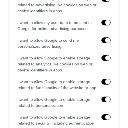
related to advertising like cookies on web or
device identifiers in apps.
Μια γυναίκα επέζησε από ένοπλη επίθεση
I want to allow my user data to be sent to
που επίσης αποδίδεται στον Ουέσλι
Google for online advertising purposes.
Μπράουνλι.
I want to allow Google to send me
personalized advertising.
Με πληθυσμό περίπου
350.000,
η πόλη
Στόκτον βρίσκεται
60 χιλιόμετρα νότια του
I want to allow Google to enable storage
Σακραμέντο
, της πρωτεύουσας της
related to analytics like cookies on web or
Καλιφόρνια
.
device identifiers in apps.
Ο
Ουέσλι Μπράουνλι
αναμένεται να
I want to allow Google to enable storage
related to functionality of the website or app.
εμφανιστεί ενώπιον δικαστηρίου την Τρίτη
για να του
απαγγελθούν κατηγορίες
,
I want to allow Google to enable storage
σύμφωνα με την εισαγγελέα
Τόρι Σάλαζαρ.
related to personalization.
I want to allow Google to enable storage
related to security, including authentication