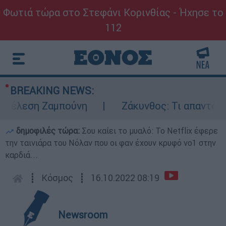
Φωτιά τώρα στο Στεφάνι Κορινθίας - Ήχησε το
112
BREAKING NEWS:
τέλεση Ζαμπούνη
Ζάκυνθος: Τι απαντά η Ε
δημοφιλές τώρα:
Σου καίει το μυαλό: Το Netflix έφερε
την ταινιάρα του Νόλαν που οι φαν έχουν κρυφό νο1 στην
καρδιά...
┋
Κόσμος
┋
16.10.2022 08:19
Newsroom