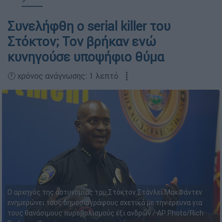
Συνελήφθη ο serial killer του
Στόκτον; Τον βρήκαν ενώ
κυνηγούσε υποψήφιο θύμα
🕛 χρόνος ανάγνωσης: 1 λεπτό ┋
Ο αρχηγός της αστυνομίας του Στόκτον Στάνλεϊ ΜακΦάντεν
ενημερώνει τους δημοσιογράφους σχετικά με την έρευνα για
τους θανάσιμους πυροβολισμούς έξι ανδρών / AP Photo/Rich