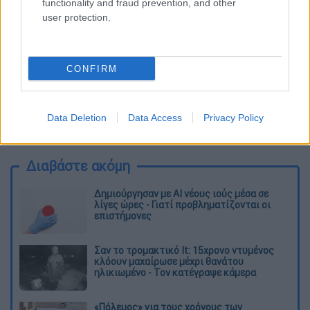
functionality and fraud prevention, and other
user protection.
video
CONFIRM
Data Deletion
Data Access
Privacy Policy
Διαβάστε ακόμη
Δημιούργησαν με AI νέους ιούς μέσα σε
λίγες ώρες - Γιατί προβληματίζονται οι
επιστήμονες
Σαν το τρομακτικό It: 15χρονο ντυμένος
κλόουν μαχαίρωσε μέχρι θανάτου
ηλικιωμένο - Τον κατέγραψε κάμερα
«Πόλεμος» για τους χρόνους των