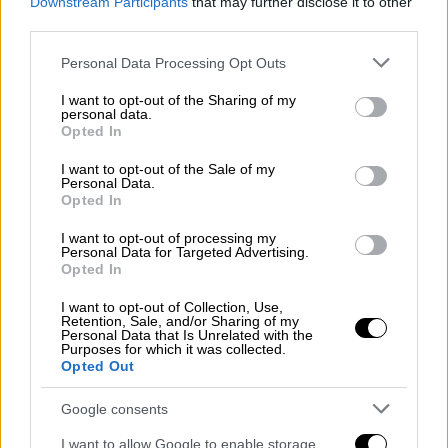
συμπληρώνοντας ότι ο Μπράουνλι ήταν
Downstream Participants
that may further disclose it to other
third parties.
οπλισμένος.
Please note that this website/app uses one or more Google
Personal Data Processing Opt Outs
Πέντε άνδρες σκοτώθηκαν σε μια γειτονιά
services and may gather and store information including but
της πόλης Στόκτον στο διάστημα μεταξύ της
not limited to your visit or usage behaviour. You may click to
I want to opt-out of the Sharing of my
personal data.
8ης Ιουλίου και της 27ης Σεπτεμβρίου.
grant or deny consent to Google and its third-party tags to
Opted In
use your data for below specified purposes in below Google
Άλλος ένας άνδρας βρήκε τον θάνατο τον
consent section.
I want to opt-out of the Sale of my
Απρίλιο του 2021 στο Όκλαντ, περίπου 80
Personal Data.
χιλιόμετρα δυτικά του Στόκτον. Τα θύματα
Opted In
ήταν μεταξύ 21 και 54 ετών.
I want to opt-out of processing my
Personal Data for Targeted Advertising.
Opted In
I want to opt-out of Collection, Use,
Retention, Sale, and/or Sharing of my
Personal Data that Is Unrelated with the
Purposes for which it was collected.
Opted Out
video
Google consents
I want to allow Google to enable storage