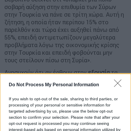
σοβαρή αύξηση στην επιθυμία των Σύρων
στην Τουρκία να πάνε σε τρίτη χώρα. Αυτή η
ζήτηση, η οποία ήταν περίπου 15% στο
παρελθόν και τώρα έχει αυξηθεί πάνω από
55%, επειδή αντιμετωπίζουν μεγαλύτερα
προβλήματα λόγω της οικονομικής κρίσης
στην Τουρκία και επειδή φοβούνται μην
τους στείλουν πίσω στη Συρία».
Ανησυχούν ότι αν έρθουν στην
εξουσία
τα
κόμματα της αντιπολίτευσης θα καταλήξουν
Do Not Process My Personal Information
σε συμφωνία με τον Άσαντ και θα τους
στείλουν πίσω και γι’ αυτό προσπαθούν να
If you wish to opt-out of the sale, sharing to third parties, or
φύγουν προς την Ευρώπη το συντομότερο
processing of your personal or sensitive information for
δυνατό.
targeted advertising by us, please use the below opt-out
section to confirm your selection. Please note that after your
Υπενθυμίζοντας ότι τα γεγονότα στην
opt-out request is processed you may continue seeing
Αδριανούπολη το Φεβρουάριο-Μάρτιο του
interest-based ads based on personal information utilized by