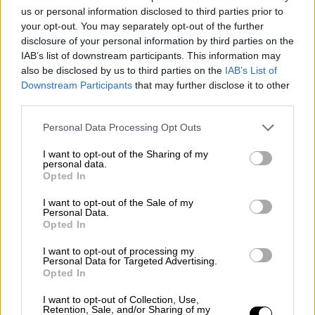
us or personal information disclosed to third parties prior to
2020, ο καθηγητής Ερντογάν υποστηρίζει ότι
your opt-out. You may separately opt-out of the further
είχαν εξαιρετικά μεγάλη επιρροή στην
disclosure of your personal information by third parties on the
εσωτερική πολιτική.
IAB’s list of downstream participants. This information may
also be disclosed by us to third parties on the
IAB’s List of
«Για την τουρκική
κοινωνία
, το θέμα των
Downstream Participants
that may further disclose it to other
προσφύγων είναι ένα από τα 3
third parties.
σημαντικότερα προβλήματα της χώρας. Για
Please note that this website/app uses one or more Google
Personal Data Processing Opt Outs
το λόγο αυτό ο αντι-μεταναστευτικός λόγος
services and may gather and store information including but
έχει ενταθεί και έχει σοβαρή απήχηση στην
not limited to your visit or usage behaviour. You may click to
I want to opt-out of the Sharing of my
personal data.
grant or deny consent to Google and its third-party tags to
κοινωνία», κάτι που ασκεί σοβαρή πίεση
Opted In
use your data for below specified purposes in below Google
στην τουρκική κυβέρνηση πριν από τις
consent section.
I want to opt-out of the Sale of my
εκλογές. «Επομένως μια μεγάλη μετακίνηση
Personal Data.
Opted In
προσφύγων προς τα ελληνικά σύνορα δεν θα
αποτραπεί από την κυβέρνηση για να μην
I want to opt-out of processing my
Personal Data for Targeted Advertising.
υπάρξουν αντιρρήσεις από την κοινωνία».
Opted In
«Βολεύει την κυβέρνηση ένα κύμα
I want to opt-out of Collection, Use,
Retention, Sale, and/or Sharing of my