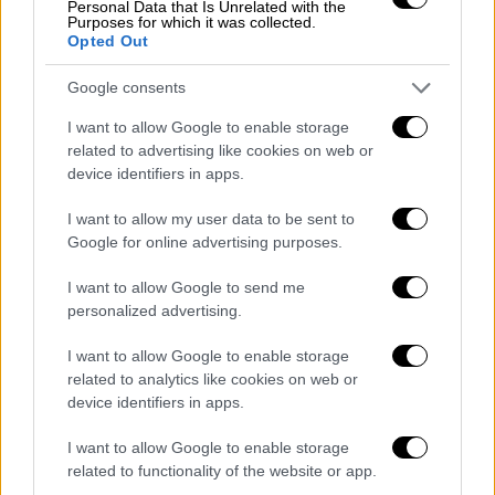
προς την Ελλάδα»
Personal Data that Is Unrelated with the
Purposes for which it was collected.
Opted Out
«Ως εκ τούτου, είναι πολύ πιθανό να
υπάρξουν εντάσεις στα
τουρκο-ελληνικά
Google consents
σύνορα στο εγγύς μέλλον.
Με τη μάζα των
I want to allow Google to enable storage
προσφύγων να κατευθύνεται προς τα σύνορα
related to advertising like cookies on web or
λίγο πριν από τις εκλογές, οι αντιδράσεις
device identifiers in apps.
της τουρκικής κοινωνίας τόσο κατά των
Σύρων όσο και της έλλειψης αλληλεγγύης
I want to allow my user data to be sent to
Google for online advertising purposes.
της Ευρώπης θα ενταθούν. Αυτό μπορεί να
δημιουργήσει μια αντίληψη του τύπου ‘Ζήτω
I want to allow Google to send me
οι Σύροι φεύγουν, ας τους σκεφτεί τώρα η
personalized advertising.
Ευρώπη’. Αυτό θα μπορούσε να είναι πολύ
I want to allow Google to enable storage
χρήσιμο για την κυβέρνηση. Δεν θα
related to analytics like cookies on web or
μπορέσουν να αντιταχθούν ούτε τα κόμματα
device identifiers in apps.
της αντιπολίτευσης. Αλλά ως αποτέλεσμα, η
ΕΕ δεν θα δεχτεί τους πρόσφυγες και θα
I want to allow Google to enable storage
related to functionality of the website or app.
υπάρξει μια νέα κρίση μεταξύ Τουρκίας και