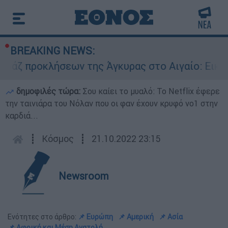
BREAKING NEWS:
ροκλήσεων της Άγκυρας στο Αιγαίο: Εικονική αε
δημοφιλές τώρα:
Σου καίει το μυαλό: Το Netflix έφερε
την ταινιάρα του Νόλαν που οι φαν έχουν κρυφό νο1 στην
καρδιά...
┋
Κόσμος
┋
21.10.2022 23:15
Newsroom
Ενότητες στο άρθρο:
📌 Ευρώπη
📌 Αμερική
📌 Ασία
📌 Αφρική και Μέση Ανατολή