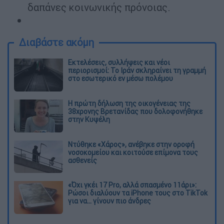
δαπάνες κοινωνικής πρόνοιας.
Διαβάστε ακόμη
Εκτελέσεις, συλλήψεις και νέοι
περιορισμοί: Το Ιράν σκληραίνει τη γραμμή
στο εσωτερικό εν μέσω πολέμου
Η πρώτη δήλωση της οικογένειας της
38χρονης Βρετανίδας που δολοφονήθηκε
στην Κυψέλη
Ντύθηκε «Χάρος», ανέβηκε στην οροφή
νοσοκομείου και κοιτούσε επίμονα τους
ασθενείς
«Όχι γκέι 17 Pro, αλλά σπασμένο 11άρι»:
Ρώσοι διαλύουν τα iPhone τους στο TikTok
για να... γίνουν πιο άνδρες