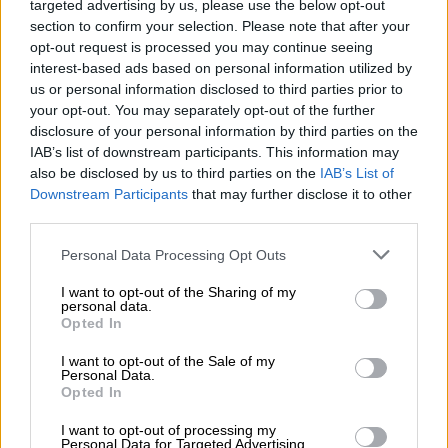
έτος.
targeted advertising by us, please use the below opt-out
Η Ιρλανδία χρησιμοποίησε τον
section to confirm your selection. Please note that after your
opt-out request is processed you may continue seeing
πλεονασματικό της προϋπολογισμό για
interest-based ads based on personal information utilized by
να χρηματοδοτήσει την ελάφρυνση του
us or personal information disclosed to third parties prior to
ενεργειακού κόστους.
your opt-out. You may separately opt-out of the further
Η Δανία συμφώνησε τον Σεπτέμβριο σε
disclosure of your personal information by third parties on the
IAB’s list of downstream participants. This information may
ένα πακέτο 5,05 δισεκατομμυρίων
also be disclosed by us to third parties on the
IAB’s List of
δανικών κορωνών (661,27 εκατομμύρια
Downstream Participants
that may further disclose it to other
δολάρια).
third parties.
Η Βρετανία θέτει πλαφόν στο κόστος
Please note that this website/app uses one or more Google
Personal Data Processing Opt Outs
χονδρικής ηλεκτρικής ενέργειας και
services and may gather and store information including but
φυσικού αερίου για τις επιχειρήσεις και
not limited to your visit or usage behaviour. You may click to
I want to opt-out of the Sharing of my
personal data.
βοηθά τα νοικοκυριά.
grant or deny consent to Google and its third-party tags to
Opted In
use your data for below specified purposes in below Google
Η Ελλάδα θα καταβάλει επιπλέον 1,1
consent section.
I want to opt-out of the Sale of my
δισ. ευρώ σε επιδοτήσεις λογαριασμού
Personal Data.
ρεύματος τον Οκτώβριο.
Opted In
Η Νορβηγία θα δαπανήσει 3
I want to opt-out of processing my
δισεκατομμύρια νορβηγικές κορώνες
Personal Data for Targeted Advertising.