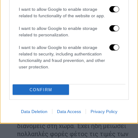
χρησιμοποιήσουν τα στρατηγικά
I want to allow Google to enable storage
αποθεματικά πετρελαίου για να
related to functionality of the website or app.
ωθήσουν προς τα κάτω τις τιμές του
πετρελαίου για τους καταναλωτές και
I want to allow Google to enable storage
related to personalization.
να στηρίξουν τη μακροπρόθεσμη ζήτηση
για παραγωγούς, ανέφεραν δύο πηγές με
I want to allow Google to enable storage
γνώση του θέματος. Η αμερικανική
related to security, including authentication
κυβέρνηση έχει προσφέρει ελάφρυνση
functionality and fraud prevention, and other
user protection.
χρέους σε πρώην φοιτητές, εκτός από
τον «Νόμο για τη μείωση του
πληθωρισμού» ύψους 430
CONFIRM
δισεκατομμυρίων δολαρίων.
Ο πετρελαϊκός κολοσσός της Βραζιλίας
Petrobras θα μειώσει από τον Νοέμβριο
Data Deletion
Data Access
Privacy Policy
τις τιμές του φυσικού αερίου για
διανομείς στη χώρα. Έχει ήδη μειώσει
πολλαπλές φορές φέτος τις τιμές των