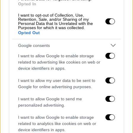
Opted In
(280,50 εκατομμύρια δολάρια) σε δάνεια
και επιδοτήσεις σε επιχειρήσεις και
I want to opt-out of Collection, Use,
Retention, Sale, and/or Sharing of my
λαμβάνει μέτρα στήριξης σε νοικοκυριά
Personal Data that Is Unrelated with the
Purposes for which it was collected.
στους λογαριασμούς ρεύματος.
Opted Out
Η Ιταλία ενέκρινε τον Σεπτέμβριο ένα
πακέτο ύψους περίπου 14 δισ. ευρώ.
Google consents
Η Ισπανία μείωσε από τον Οκτώβριο τον
I want to allow Google to enable storage
ΦΠΑ στο φυσικό αέριο.
related to advertising like cookies on web or
Η Κροατία έχει θέσει ανώτατο όριο στις
device identifiers in apps.
τιμές ηλεκτρικής ενέργειας μέχρι τον
I want to allow my user data to be sent to
Μάρτιο.
Google for online advertising purposes.
Η Φινλανδία και η Σουηδία προσέφεραν
εγγυήσεις ρευστότητας σε εταιρείες
I want to allow Google to send me
personalized advertising.
ηλεκτρικής ενέργειας.
I want to allow Google to enable storage
Αμερική
related to analytics like cookies on web or
Οι ΗΠΑ εξετάζουν το ενδεχόμενο να
device identifiers in apps.