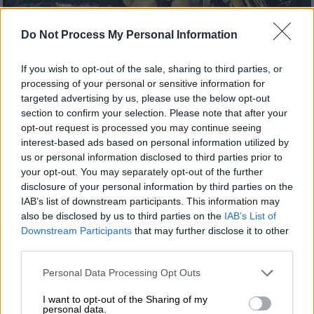
Do Not Process My Personal Information
Προσθέστε το ΕΘΝΟΣ στη Google
If you wish to opt-out of the sale, sharing to third parties, or
Ένας
Ιρανός
, ο οποίος έφερε τον τίτλο του
processing of your personal or sensitive information for
«πιο βρώμικου ανθρώπου στον κόσμο»
targeted advertising by us, please use the below opt-out
καθώς δεν είχε πλυθεί για δεκαετίες,
section to confirm your selection. Please note that after your
opt-out request is processed you may continue seeing
πέθανε σε ηλικία 94 ετών.
interest-based ads based on personal information utilized by
us or personal information disclosed to third parties prior to
«Φοβόταν μην αρρωστήσει»
your opt-out. You may separately opt-out of the further
disclosure of your personal information by third parties on the
IAB’s list of downstream participants. This information may
also be disclosed by us to third parties on the
IAB’s List of
Downstream Participants
that may further disclose it to other
third parties.
Please note that this website/app uses one or more Google
video
Personal Data Processing Opt Outs
services and may gather and store information including but
not limited to your visit or usage behaviour. You may click to
I want to opt-out of the Sharing of my
personal data.
grant or deny consent to Google and its third-party tags to