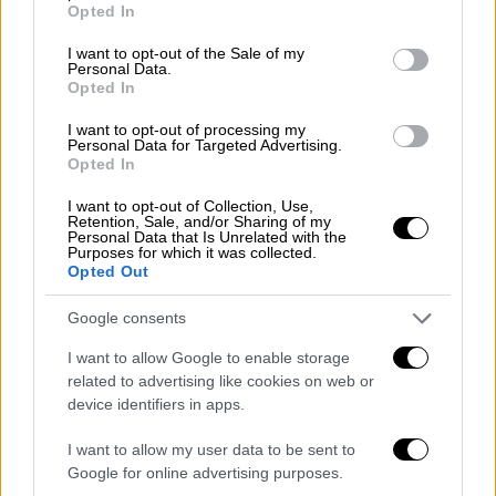
Opted In
use your data for below specified purposes in below Google
consent section.
I want to opt-out of the Sale of my
Personal Data.
Ο
Αμού Χατζί
, ο οποίος είχε να πλυθεί πάνω
Opted In
από 50 χρόνια, πέθανε την Κυριακή στο
I want to opt-out of processing my
χωριό Ντετζγκάχ, της επαρχίας Φαρς, στο
Personal Data for Targeted Advertising.
Opted In
νότιο Ιράν, μετέδωσε το πρακτορείο
ειδήσεων Irna.
I want to opt-out of Collection, Use,
Retention, Sale, and/or Sharing of my
Personal Data that Is Unrelated with the
Σύμφωνα με έναν ντόπιο αξιωματούχο τον
Purposes for which it was collected.
Opted Out
οποίο επικαλείται το πρακτορείο, ο Χατζί, ο
οποίος ήταν ανύπανδρος, απέφευγε να
Google consents
πλυθεί από φόβο «μην αρρωστήσει».
I want to allow Google to enable storage
«Για πρώτη φορά, πριν από μερικούς μήνες,
related to advertising like cookies on web or
device identifiers in apps.
χωρικοί τον πήγαν στις τουαλέτες για να
πλυθεί», μετέδωσε το Irna.
I want to allow my user data to be sent to
Google for online advertising purposes.
ΌΛΕΣ ΟΙ ΕΙΔΗΣΕΙΣ