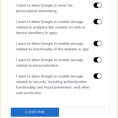
I want to allow Google to send me
Ρίσι Σούνακ: Από την συντριπτική ήττα
personalized advertising.
στην απόλυτη δικαίωση - Οι θέσεις του
και ο Γολγοθάς που πρέπει να ανέβει
I want to allow Google to enable storage
related to analytics like cookies on web or
Δημόσια νοσοκομεία: Σε αυτές τις 3
device identifiers in apps.
περιπτώσεις θα πληρώνουν οι πολίτες -
Τι ισχύει με τα απογευματινά
I want to allow Google to enable storage
χειρουργεία
related to functionality of the website or app.
Μια απίθανη ιστορία: Πώς μια παρτίδα
I want to allow Google to enable storage
σκάκι έσωσε τη ζωή ενός ανθρώπου
related to personalization.
στις μέρες της Ρωσικής Επανάστασης
Συντάξεις: Τι αύξηση κερδίζουν όσοι
I want to allow Google to enable storage
related to security, including authentication
συνταξιοδοτηθούν το 2023 -
functionality and fraud prevention, and other
Παραδείγματα
user protection.
Αυτή είναι η θέση που πρέπει να έχει το
ψυγείο στην κουζίνα σου – Πώς
επηρεάζει την λειτουργία και την
CONFIRM
θερμοκρασία του;