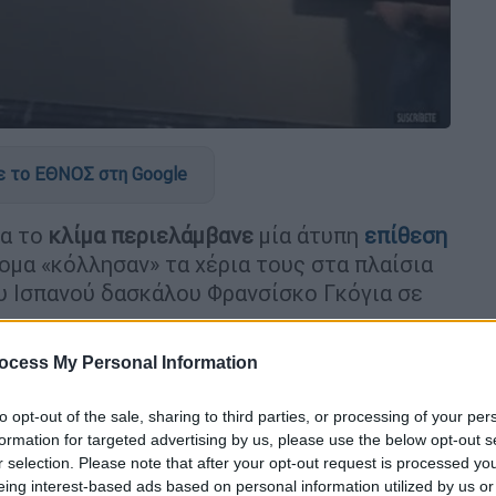
 το ΕΘΝΟΣ στη Google
ια το
κλίμα
περιελάμβανε
μία άτυπη
επίθεση
ομα «κόλλησαν» τα χέρια τους στα πλαίσια
υ Ισπανού δασκάλου Φρανσίσκο Γκόγια σε
ocess My Personal Information
ατά την οποία οι δύο διαδηλωτές κόλλησαν
λεσε ζημιά σε κανέναν από τους δύο
to opt-out of the sale, sharing to third parties, or processing of your per
μικρές ατέλειες, ανακοίνωσε το μουσείο.
formation for targeted advertising by us, please use the below opt-out s
 μετά το περιστατικό το Σάββατο,
r selection. Please note that after your opt-out request is processed y
eing interest-based ads based on personal information utilized by us or