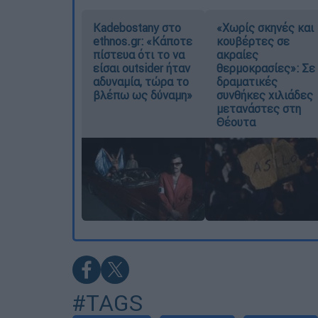
Kadebostany στο
«Χωρίς σκηνές και
ethnos.gr: «Κάποτε
κουβέρτες σε
πίστευα ότι το να
ακραίες
είσαι outsider ήταν
θερμοκρασίες»: Σε
αδυναμία, τώρα το
δραματικές
βλέπω ως δύναμη»
συνθήκες χιλιάδες
μετανάστες στη
Θέουτα
#TAGS