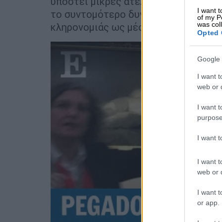
υποστεί μικρές ατέλειες. Εργαζόμασ
I want t
το συντομότερο δυνατό. Απορρίπτουμ
of my P
was col
κληρονομιάς ως μέσο διαμαρτυρίας».
Opted 
Google 
I want t
web or d
I want t
purpose
I want 
I want t
web or d
I want t
or app.