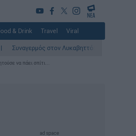
ood & Drink
Travel
Viral
ερμός στον Λυκαβηττό: Σορός σε προχωρημένη 
τούσε να πάει σπίτι...