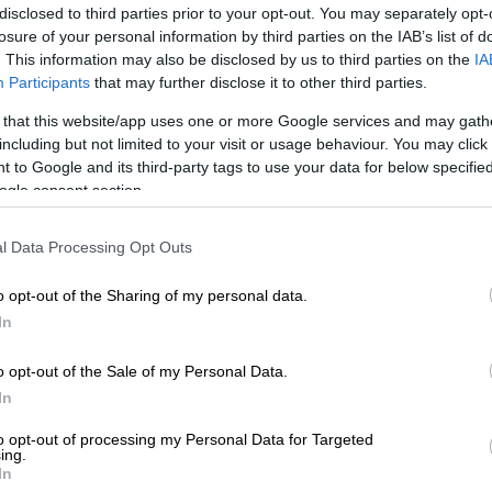
disclosed to third parties prior to your opt-out. You may separately opt-
losure of your personal information by third parties on the IAB’s list of
. This information may also be disclosed by us to third parties on the
IA
Participants
that may further disclose it to other third parties.
ya en el Museo Del Prado.
 that this website/app uses one or more Google services and may gath
including but not limited to your visit or usage behaviour. You may click 
ía la imposibilidad de mantenernos por
 to Google and its third-party tags to use your data for below specifi
Acuerdo de París de 1.5° de temperatura
ogle consent section.
dustriales.
pic.twitter.com/0buAMbeziJ
l Data Processing Opt Outs
tal)
November 5, 2022
o opt-out of the Sharing of my personal data.
τον τοίχο μεταξύ των δύο έργων τέχνης,
In
ίας του Παρισιού για τον περιορισμό της
 βαθμούς Κελσίου σε σχέση με τα
o opt-out of the Sale of my Personal Data.
In
αταδικάζουμε τη διαμαρτυρία που έλαβε
to opt-out of processing my Personal Data for Targeted
ing.
 υποστεί ζημιές, αλλά οι κορνίζες έχουν
In