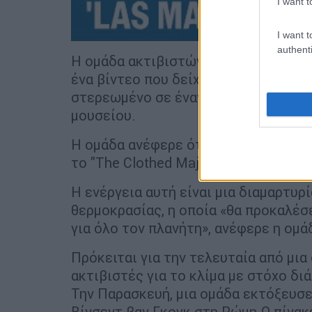
I want t
I want t
authenti
Η ομάδα ακτιβιστών για το κλίμα Ext
ένα βίντεο που δείχνει τους δύο ακτ
στερεωμένο σε έναν πίνακα πριν κιν
μουσείου.
Η ομάδα ανέφερε ότι τα δύο εν λόγω 
το "The Clothed Maja".
Η ενέργεια αυτή είναι μια διαμαρτυ
θερμοκρασίας, η οποία «θα προκαλέσ
για όλο τον πλανήτη», ανέφερε η ομά
Πρόκειται για την τελευταία από μι
ακτιβιστές για το κλίμα με στόχο δι
Την Παρασκευή, μια ομάδα εκτόξευσε
Βίνσεντ βαν Γκογκ στη Ρώμη.Ο πίνακε