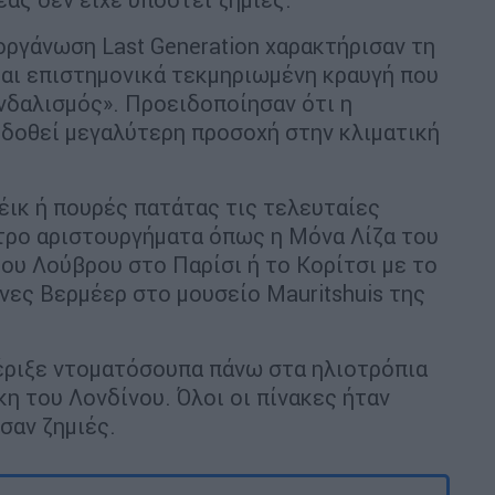
οργάνωση Last Generation χαρακτήρισαν τη
και επιστημονικά τεκμηριωμένη κραυγή που
νδαλισμός». Προειδοποίησαν ότι η
 δοθεί μεγαλύτερη προσοχή στην κλιματική
έικ ή πουρές πατάτας τις τελευταίες
τρο αριστουργήματα όπως η Μόνα Λίζα του
ου Λούβρου στο Παρίσι ή το Κορίτσι με το
νες Βερμέερ στο μουσείο Mauritshuis της
l έριξε ντοματόσουπα πάνω στα ηλιοτρόπια
η του Λονδίνου. Όλοι οι πίνακες ήταν
σαν ζημιές.