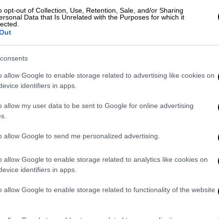
τε για να επανέλθουμε στην κανονικότητα
o opt-out of Collection, Use, Retention, Sale, and/or Sharing
ε τον κίνδυνο της πολιτιστικής
ersonal Data that Is Unrelated with the Purposes for which it
lected.
Out
consents
o allow Google to enable storage related to advertising like cookies on
evice identifiers in apps.
o allow my user data to be sent to Google for online advertising
s.
to allow Google to send me personalized advertising.
video
o allow Google to enable storage related to analytics like cookies on
evice identifiers in apps.
o allow Google to enable storage related to functionality of the website