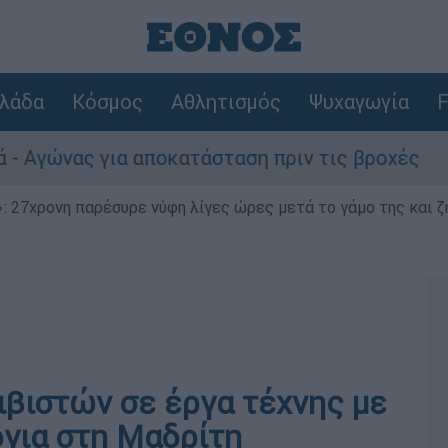
λάδα
Κόσμος
Αθλητισμός
Ψυχαγωγία
F
 για αποκατάσταση πριν τις βροχές
Συναγ
 27χρονη παρέσυρε νύφη λίγες ώρες μετά το γάμο της και ζη
ιβιστών σε έργα τέχνης με
όγια στη Μαδρίτη