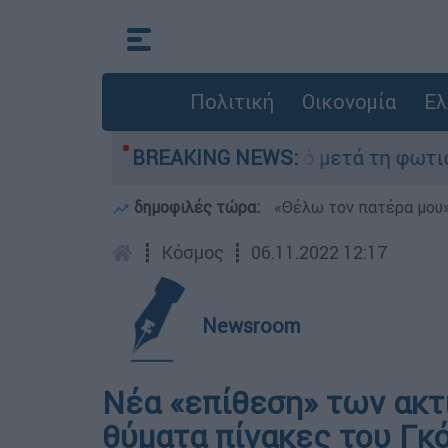
Πολιτική
Οικονομία
Ελ
οτα» στο Πόρτο Γερμανό μετά τη φωτιά - Αγώνας
BREAKING NEWS:
δημοφιλές τώρα:
«Θέλω τον πατέρα μου»:
┋
Κόσμος
┋
06.11.2022 12:17
Newsroom
Νέα «επίθεση» των ακτ
θύματα πίνακες του Γκ