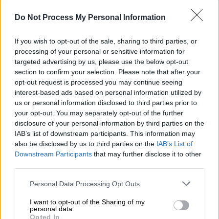
Do Not Process My Personal Information
If you wish to opt-out of the sale, sharing to third parties, or
processing of your personal or sensitive information for
Προσθέστε το ΕΘΝΟΣ στη Google
targeted advertising by us, please use the below opt-out
section to confirm your selection. Please note that after your
opt-out request is processed you may continue seeing
Την απόσυρση των
ρωσικών στρατευμάτων
interest-based ads based on personal information utilized by
από τη δυτική όχθη του
ποταμού Δνείπερου
,
us or personal information disclosed to third parties prior to
ενόψει της
ουκρανικής επίθεσης
στη
your opt-out. You may separately opt-out of the further
Χερσώνα, διέταξε ο υπουργός Άμυνας της
disclosure of your personal information by third parties on the
IAB’s list of downstream participants. This information may
Ρωσίας
Σεργκέι Σοϊγκού
.
also be disclosed by us to third parties on the
IAB’s List of
Downstream Participants
that may further disclose it to other
Υπολογίζεται ότι περίπου 40.000
third parties.
στρατιώτες
θα πρέπει να μετακινηθούν,
πολλοί από τους οποίους σε μονάδες που
Please note that this website/app uses one or more Google
Personal Data Processing Opt Outs
services and may gather and store information including but
υπέστησαν βαριές απώλειες σε έμψυχο και
not limited to your visit or usage behaviour. You may click to
I want to opt-out of the Sharing of my
στρατιωτικό υλικό.
personal data.
grant or deny consent to Google and its third-party tags to
Opted In