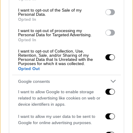
use your data for below specified purposes in below Google
Τι προηγήθηκε της απόφασης
consent section.
I want to opt-out of the Sale of my
Personal Data.
Μιλώντας στην τηλεόραση ο στρατηγός
Opted In
Σεργκέι Σουροβίκιν
, επικεφαλής του γενικού
I want to opt-out of processing my
πολέμου, είπε ότι δεν ήταν πλέον δυνατό να
Personal Data for Targeted Advertising.
Opted In
προμηθεύουν την Χερσώνα. Είπε ότι
πρότεινε να ληφθούν
αμυντικές γραμμές
I want to opt-out of Collection, Use,
Retention, Sale, and/or Sharing of my
στην ανατολική όχθη του ποταμού
.
Personal Data that Is Unrelated with the
Purposes for which it was collected.
Opted Out
Russian defense minister Sergei
Shoigu has ordered his troops to
Google consents
retreat to the Dnipro river's right bank
I want to allow Google to enable storage
– meaning they are surrendering
related to advertising like cookies on web or
Kherson, the only provincial capital
device identifiers in apps.
captured during the invasion.
I want to allow my user data to be sent to
Google for online advertising purposes.
This had been coming, but is a