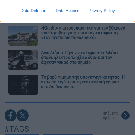
Τα «γεράκια» της Ψάθας: Έσωσαν από τη
μεγάλη φωτιά τη γειτονιά που κάποτε τους
Data Deletion
Data Access
Privacy Policy
έδιωχνε
«Κλειδί» η ιατροδικαστική για τον 90χρονο
που έκρυβε ο γιος του στον καταψύκτη -
«Τον αγαπούσε παθολογικά»
Άνω Λιόσια: Πήγαν να κλέψουν καλώδια,
έπαθε ηλεκτροπληξία ο ένας και τον
άφησαν νεκρό στο σημείο
Το βαρύ τίμημα της υπογεννητικότητας: 11
σχολεία λιγότερα τη νέα σχολική χρονιά
στα Δωδεκάνησα
επόμενο
άρθρο
#TAGS