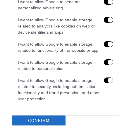
*huge* setback.
I want to allow Google to send me
https://t.co/tQVkAdgxce
personalized advertising.
— max seddon (@maxseddon)
I want to allow Google to enable storage
related to analytics like cookies on web or
November 9, 2022
device identifiers in apps.
Της απόφασης προηγήθηκαν εβδομάδες
I want to allow Google to enable storage
προέλασης της
Ουκρανίας
προς την πόλη και
related to functionality of the website or app.
αγώνα της Ρωσίας για τη μετεγκατάσταση
I want to allow Google to enable storage
περισσότερων από 100.000 κατοίκων. «Θα
related to personalization.
σώσουμε τις ζωές των στρατιωτών μας και
τη μαχητική ικανότητα των μονάδων μας.
I want to allow Google to enable storage
Κρατώντας τους στη δεξιά (δυτική) όχθη
related to security, including authentication
functionality and fraud prevention, and other
είναι μάταιο. Μερικά από αυτά μπορούν να
user protection.
χρησιμοποιηθούν σε άλλα μέτωπα», είπε ο
Σουροβίκιν.
CONFIRM
Διαβάστε ακόμη