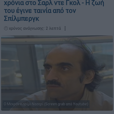
χρόνια στο Σαρλ ντε Γκολ - Η ζωή
του έγινε ταινία από τον
Σπίλμπεργκ
🕛 χρόνος ανάγνωσης: 2 λεπτά ┋
O Μεχράν Καρίμι Νασερί (Screen grab από Youtube)