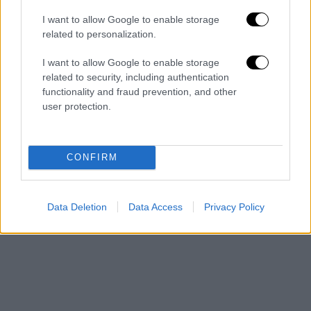
I want to allow Google to enable storage
related to personalization.
Μετά την κυκλοφορία της ταινίας,
δημοσιογράφοι από όλο τον κόσμο τον
I want to allow Google to enable storage
συναντούσαν για μια συνέντευξη.
related to security, including authentication
functionality and fraud prevention, and other
Το 2006 μεταφέρθηκε στο νοσοκομείο και
user protection.
μετά τη νοσηλεία του φιλοξενήθηκε σε έναν
ξενώνα, όπου έζησε για μερικά χρόνια.
CONFIRM
Πριν από μερικές εβδομάδες επέστρεψε στο
αεροδρόμιο, όπου και πέθανε το Σάββατο.
Data Deletion
Data Access
Privacy Policy