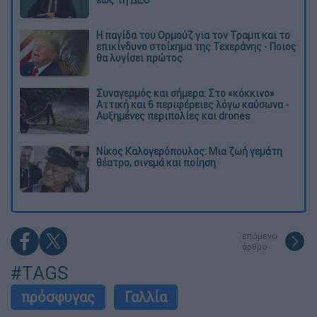
έως τη ΔΕΘ
Η παγίδα του Ορμούζ για τον Τραμπ και το
επικίνδυνο στοίχημα της Τεχεράνης - Ποιος
θα λυγίσει πρώτος
Συναγερμός και σήμερα: Στο «κόκκινο»
Αττική και 6 περιφέρειες λόγω καύσωνα -
Αυξημένες περιπολίες και drones
Νίκος Καλογερόπουλος: Μια ζωή γεμάτη
θέατρο, σινεμά και ποίηση
επόμενο
άρθρο
#TAGS
πρόσφυγας
Γαλλία