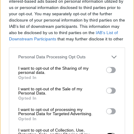
interest-based ads based on personal information utilized by
us or personal information disclosed to third parties prior to
your opt-out. You may separately opt-out of the further
disclosure of your personal information by third parties on the
video
IAB’s list of downstream participants. This information may
also be disclosed by us to third parties on the
IAB’s List of
Downstream Participants
that may further disclose it to other
third parties.
Please note that this website/app uses one or more Google
Personal Data Processing Opt Outs
services and may gather and store information including but
Όταν κάποιας στιγμή η Γαλλία και το Βέλγιο
not limited to your visit or usage behaviour. You may click to
I want to opt-out of the Sharing of my
του πρόσφεραν άδεια παραμονής εκείνος
personal data.
grant or deny consent to Google and its third-party tags to
Opted In
αρνήθηκε και να υπογράψει, καθώς τα
use your data for below specified purposes in below Google
έγγραφα τον ανέφεραν με το βαπτιστικό του
consent section.
I want to opt-out of the Sale of my
Personal Data.
όνομα και όχι με εκείνο που είχε επιλέξει να
Opted In
συστήνεται τα τελευταία χρόνια.
I want to opt-out of processing my
Personal Data for Targeted Advertising.
Opted In
I want to opt-out of Collection, Use,