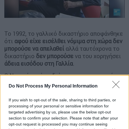
Το 1992, το γαλλικό δικαστήριο αποφάνθηκε
ότι
αφού
είχε εισέλθει νόμιμα στη χώρα
δεν
μπορούσε να απελαθεί
αλλά ταυτόχρονα το
δικαστήριο
δεν μπορούσε
να του χορηγήσει
άδεια εισόδου στη Γαλλία
.
Ο Νασερί κατά τη διάρκεια της παραμονής
του στο αεροδρόμιο άλλαξε το όνομά του
Do Not Process My Personal Information
και απαρνήθηκε εντελώς την ιρανική
καταγωγή του. Συστηνόταν ως Βρετανός
If you wish to opt-out of the sale, sharing to third parties, or
«
Σερ Άλφρεντ
».
processing of your personal or sensitive information for
targeted advertising by us, please use the below opt-out
section to confirm your selection. Please note that after your
opt-out request is processed you may continue seeing