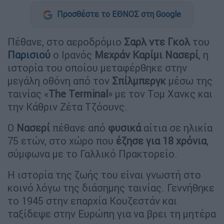
Προσθέστε το ΕΘΝΟΣ στη Google
Πέθανε, στο αεροδρόμιο
Σαρλ ντε Γκολ
του
Παρισιού
ο Ιρανός
Μεχράν Καρίμι Νασερί
, η
ιστορία του οποίου μεταφέρθηκε στην
μεγάλη οθόνη από τον
Σπίλμπεργκ
μέσω της
ταινίας «
The Terminal
» με τον Τομ Χανκς και
την Κάθριν Ζέτα Τζόουνς.
Ο
Νασερί
πέθανε από
φυσικά
αίτια σε ηλικία
75 ετών, στο χώρο που
έζησε για 18 χρόνια
,
σύμφωνα με το Γαλλικό Πρακτορείο.
Η ιστορία της ζωής του είναι γνωστή στο
κοινό λόγω της διάσημης ταινίας. Γεννήθηκε
το 1945 στην επαρχία Κουζεστάν και
ταξίδεψε στην Ευρώπη για να βρει τη μητέρα