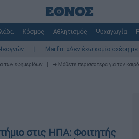
λάδα
Κόσμος
Αθλητισμός
Ψυχαγωγία
F
ν
Marfin: «Δεν έχω καμία σχέση με την ε
δα των εφημερίδων
|
➔ Μάθετε περισσότερα για τον καιρό
τήμιο στις ΗΠΑ: Φοιτητής