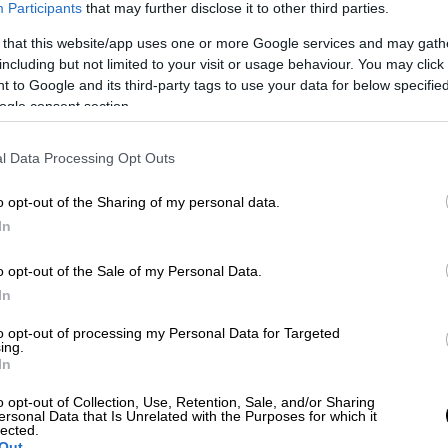
Participants
that may further disclose it to other third parties.
 that this website/app uses one or more Google services and may gath
including but not limited to your visit or usage behaviour. You may click 
 to Google and its third-party tags to use your data for below specifi
ogle consent section.
f Owen)
l Data Processing Opt Outs
 το ΕΘΝΟΣ στη Google
o opt-out of the Sharing of my personal data.
In
ριακής στο χώρο της
πανεπιστημιούπολης
 χάνουν τη ζωή τους και ακόμη δύο να
o opt-out of the Sale of my Personal Data.
 δράστης φαίνεται πως είναι
φοιτητής
, ο
In
to opt-out of processing my Personal Data for Targeted
ing.
ία του πανεπιστημίου της Βιρτζίνια, στις
In
όθηκε εντολή σε όσους βρίσκονταν στην
o opt-out of Collection, Use, Retention, Sale, and/or Sharing
καταφύγιο
στο σημείο όπου ήταν, έπειτα
ersonal Data that Is Unrelated with the Purposes for which it
δό Κάλμπρεθ.
lected.
Out