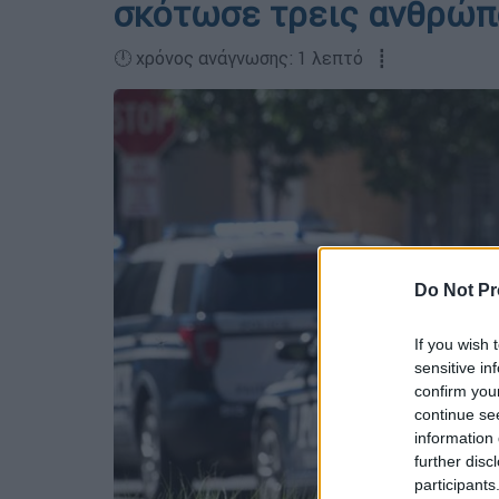
σκότωσε τρεις ανθρώπο
🕛 χρόνος ανάγνωσης: 1 λεπτό ┋
Do Not Pr
If you wish 
sensitive in
confirm you
continue se
information 
further disc
participants