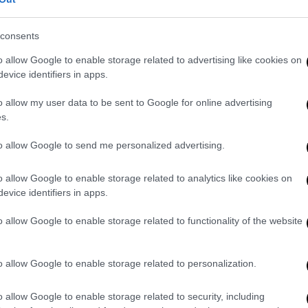
ncident at UVA:
consents
o allow Google to enable storage related to advertising like cookies on
mber 14, 2022
evice identifiers in apps.
lockdown
καθώς οι Αρχές αναζητούν τον
o allow my user data to be sent to Google for online advertising
ον δράστη ως τον
Κρίστοφερ Νταρνέλ
s.
ίναι
ένοπλος
και
επικίνδυνος
.
to allow Google to send me personalized advertising.
s/1592028905804009472?
o allow Google to enable storage related to analytics like cookies on
evice identifiers in apps.
κε στη δημοσιότητα, φορά ένα μπορντό
o allow Google to enable storage related to functionality of the website
, ενώ ενδέχεται να οδηγεί ένα μαύρο SUV.
o allow Google to enable storage related to personalization.
τοκουμέντο από την βομβιστική επίθεση -
o allow Google to enable storage related to security, including
έκρηξη