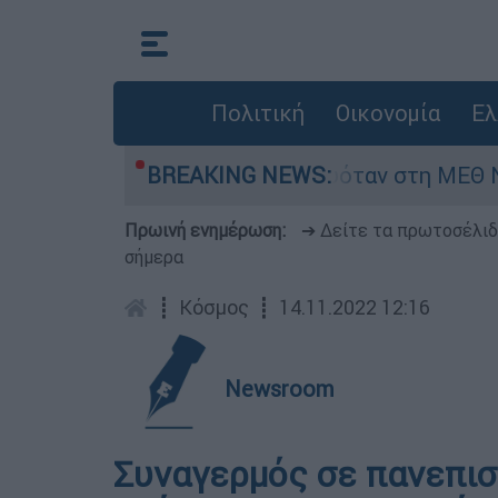
Πολιτική
Οικονομία
Ελ
ρέφος 8 ημερών - Νοσηλευόταν στη ΜΕΘ Νεογνώ
BREAKING NEWS:
Πρωινή ενημέρωση:
➔ Δείτε τα πρωτοσέλι
σήμερα
┋
Κόσμος
┋
14.11.2022 12:16
Newsroom
Συναγερμός σε πανεπισ