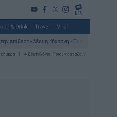
ood & Drink
Travel
Viral
πίθεση» λέει η 46χρονη - Τι αποκάλυψε στους ασ
 σήμερα
|
➔ Εορτολόγιο: Ποιοι γιορτάζουν