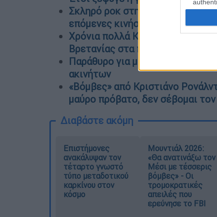
authenti
Σκληρό ροκ στην πολιτική σκηνή
επόμενες κινήσεις της κυβέρνη
Χρόνια πολλά Κάρολε: Γιατί είνα
Βρετανίας στα πρησμένα χέρια το
Παράθυρο για μειώσεις αντικειμ
ακινήτων
«Βόμβες» από Κριστιάνο Ρονάλντ
μαύρο πρόβατο, δεν σέβομαι τον
Διαβάστε ακόμη
Επιστήμονες
Μουντιάλ 2026:
ανακάλυψαν τον
«Θα ανατινάξω τον
τέταρτο γνωστό
Μέσι με τέσσερις
τύπο μεταδοτικού
βόμβες» - Οι
καρκίνου στον
τρομοκρατικές
κόσμο
απειλές που
ερεύνησε το FBI