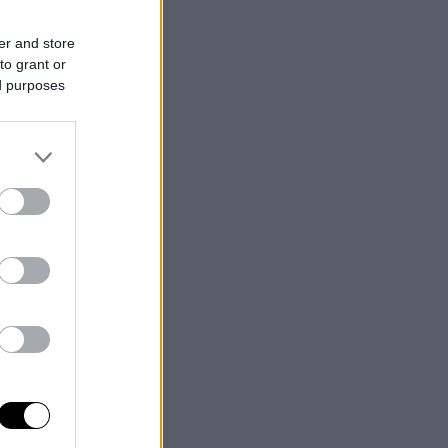
er and store
to grant or
ed purposes