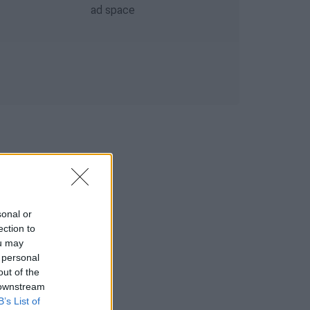
sonal or
ection to
ou may
 personal
out of the
 downstream
B’s List of