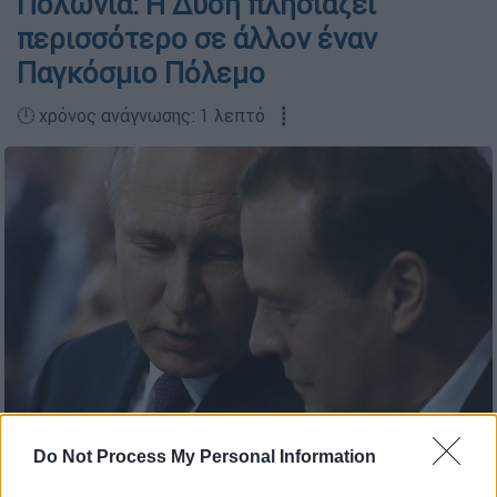
Πολωνία: Η Δύση πλησιάζει
περισσότερο σε άλλον έναν
Παγκόσμιο Πόλεμο
🕛 χρόνος ανάγνωσης: 1 λεπτό ┋
Maxim Shipenkov/Pool Photo via AP
Do Not Process My Personal Information