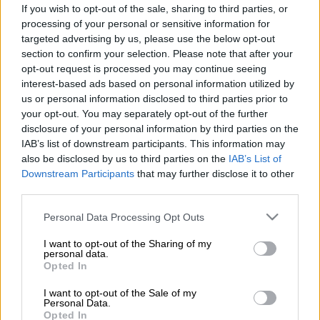
If you wish to opt-out of the sale, sharing to third parties, or
Προσθέστε το ΕΘΝΟΣ στη Google
processing of your personal or sensitive information for
targeted advertising by us, please use the below opt-out
«Το
πυραυλικό
πλήγμα στο
πολωνικό
έδαφος
section to confirm your selection. Please note that after your
opt-out request is processed you may continue seeing
δείχνει πως η Δύση πλησιάζει περισσότερο
interest-based ads based on personal information utilized by
σε άλλον έναν
Παγκόσμιο Πόλεμο
»
us or personal information disclosed to third parties prior to
διαμήνυσε ο πρώην πρόεδρος της
your opt-out. You may separately opt-out of the further
Ρωσίας
Ντμίτρι Μεντβέντεφ
.
disclosure of your personal information by third parties on the
IAB’s list of downstream participants. This information may
Ειδικότερα σε μήνυμά του στο Twitter ο
also be disclosed by us to third parties on the
IAB’s List of
Downstream Participants
that may further disclose it to other
Μεντβέντεφ έγραψε «Το περιστατικό με το
third parties.
καταγγελλόμενο από την Ουκρανία
“πυραυλικό πλήγμα” σε πολωνικό αγρόκτημα
Please note that this website/app uses one or more Google
Personal Data Processing Opt Outs
services and may gather and store information including but
αποδεικνύει μόνο ένα πράγμα: διεξάγοντας
not limited to your visit or usage behaviour. You may click to
I want to opt-out of the Sharing of my
υβριδικό πόλεμο κατά της Ρωσίας, η Δύση
personal data.
grant or deny consent to Google and its third-party tags to
Opted In
πλησιάζει εγγύτερα σε παγκόσμιο πόλεμο».
use your data for below specified purposes in below Google
consent section.
I want to opt-out of the Sale of my
Σημειώνεται ότι η
Πολωνία
ανακοίνωσε την
Personal Data.
Opted In
Τετάρτη ότι ένας ρωσικής κατασκευής