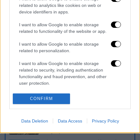
related to analytics like cookies on web or
FSB από αυτήν Μπάιντεν-Ερντογάν
device identifiers in apps.
Σάλος στο Tik Tok με μέθοδο
αδυνατίσματος: Έκλεισε το στόμα της
I want to allow Google to enable storage
με ειδικά σιδεράκια για να μην μπορεί να
related to functionality of the website or app.
τρώει
I want to allow Google to enable storage
Φυσικό αέριο: Ποιοι θα εξαιρεθούν από
related to personalization.
τις υποχρεωτικές περικοπές - Τα
κριτήρια
I want to allow Google to enable storage
related to security, including authentication
functionality and fraud prevention, and other
Διαβάστε ακόμη
user protection.
Από το Μίσιγκαν στον Λευκό Οίκο: Τι
σημαίνει η νίκη του Αμπντούλ Ελ-Σαγέντ
CONFIRM
για τους Δημοκρατικούς
O στρατηγός ήταν σχιζοφρενής, εμμονικός,
Data Deletion
Data Access
Privacy Policy
πλησίαζε τα 75 όταν τον αντάμωσε η δόξα –
Εκείνος που άλλαξε την πορεία της
Ιστορίας!