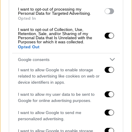
πύραυλος έπεσε στα ανατολικά της χώρας,
I want to opt-out of processing my
Personal Data for Targeted Advertising.
σκοτώνοντας δύο ανθρώπους, αν και ο
Opted In
πρόεδρος των
ΗΠΑ
Τζο Μπάιντεν
δήλωσε
ότι είναι «απίθανο» να εκτοξεύθηκε από τη
I want to opt-out of Collection, Use,
Retention, Sale, and/or Sharing of my
Ρωσία.
Personal Data that Is Unrelated with the
Purposes for which it was collected.
Opted Out
ΟΛΕΣ ΟΙ ΕΙΔΗΣΕΙΣ
Google consents
Συνεχίζεται το θρίλερ με τον πύραυλο
στην Πολωνία: «Ήταν Ουκρανικός», λένε
I want to allow Google to enable storage
related to advertising like cookies on web or
οι ΗΠΑ – Επιβεβαίωσε ο Μπάιντεν
device identifiers in apps.
«Απεγκλωβισμό» από το pressing για τις
παρακολουθήσεις αναζητά η κυβέρνηση:
I want to allow my user data to be sent to
Το νομοσχέδιο για την ΕΥΠ και οι
Google for online advertising purposes.
επόμενες κινήσεις
I want to allow Google to send me
Ρούσσος στο ethnos.gr: Τα τρία σενάρια
personalized advertising.
για τον πόλεμο στην Ουκρανία-Πιο
σημαντική η συνάντηση αρχηγών CIA-
I want to allow Google to enable storage