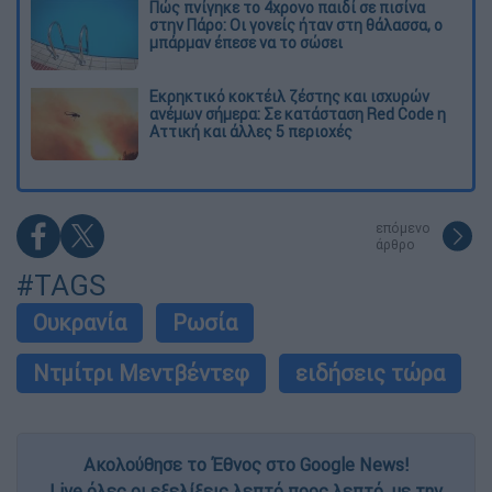
Πώς πνίγηκε το 4χρονο παιδί σε πισίνα
στην Πάρο: Οι γονείς ήταν στη θάλασσα, ο
μπάρμαν έπεσε να το σώσει
Εκρηκτικό κοκτέιλ ζέστης και ισχυρών
ανέμων σήμερα: Σε κατάσταση Red Code η
Αττική και άλλες 5 περιοχές
επόμενο
άρθρο
#TAGS
Ουκρανία
Ρωσία
Ντμίτρι Μεντβέντεφ
ειδήσεις τώρα
Ακολούθησε το Έθνος στο Google News!
Live όλες οι εξελίξεις λεπτό προς λεπτό, με την