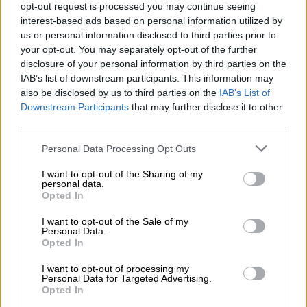
opt-out request is processed you may continue seeing
«παγίδα» στον Νίκο Δένδια που
interest-based ads based on personal information utilized by
προκάλεσε κρίση με τη Λιβύη - Τι
us or personal information disclosed to third parties prior to
your opt-out. You may separately opt-out of the further
σηματοδοτεί το επεισόδιο
disclosure of your personal information by third parties on the
IAB’s list of downstream participants. This information may
Έντονο πολιτικό παρασκήνιο καταγράφεται
also be disclosed by us to third parties on the
IAB’s List of
πίσω από το διπλωματικό επεισόδιο με τον
Downstream Participants
that may further disclose it to other
Έλληνα υπουργό Εξωτερικών,
Νίκο
third parties.
Δένδια
και όσα εκτυλίχθηκαν στη
Λιβύη
κατά
Please note that this website/app uses one or more Google
Personal Data Processing Opt Outs
το προγραμματισμένο ταξίδι του. Το ταξίδι
services and may gather and store information including but
του υπουργού είχε σχεδιαστεί με επίκεντρο
not limited to your visit or usage behaviour. You may click to
I want to opt-out of the Sharing of my
personal data.
grant or deny consent to Google and its third-party tags to
τη Βεγγάζη, εκεί όπου θα συναντούσε τον
Opted In
use your data for below specified purposes in below Google
στρατηγό Χαφτάρ και τον πρόεδρο της
consent section.
I want to opt-out of the Sale of my
βουλής Ακίλα Σαλεχ. Ωστόσο ο πρόεδρος
Personal Data.
Opted In
της βουλής Μοχάμεντ Μένφι του ζήτησε να
σταματήσει στην Τρίπολη για να μιλήσουν οι
I want to opt-out of processing my
Personal Data for Targeted Advertising.
δυο τους, καθώς άλλωστε τους συνδέει
Opted In
γνωριμία πολλών ετών.