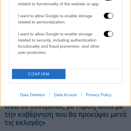
απόγευμα της Πέμπτης ο υπουργός
related to functionality of the website or app.
Εξωτερικών
Νίκος Δένδιας
μετά το
I want to allow Google to enable storage
σοβαρό διπλωματικό επεισόδιο έλαβε χώρα
related to personalization.
στην
Τρίπολη
της
Λιβύης
.
I want to allow Google to enable storage
related to security, including authentication
functionality and fraud prevention, and other
user protection.
video
CONFIRM
Data Deletion
Data Access
Privacy Policy
«Ναι σε συνομιλίες με Λιβύη, αλλά με
την κυβέρνηση που θα προκύψει μετά
τις εκλογές»