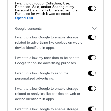
I want to opt-out of Collection, Use,
Ο Υπουργός Εξωτερικών προσγειώθηκε στο
Retention, Sale, and/or Sharing of my
Personal Data that Is Unrelated with the
αεροδρόμιο της Τρίπολης στις 7.30 το πρωί.
Purposes for which it was collected.
Opted Out
Εκεί όμως τον περίμενε η Υπουργός
Εξωτερικών της Λιβύης, Νάιλα Μανγκούς, η
Google consents
οποία εκπροσωπεί μια υπηρεσιακή
I want to allow Google to enable storage
κυβέρνηση η θητεία της οποίας έχει λήξει,
related to advertising like cookies on web or
και δεν νομιμοποιείται να υπογράφει
device identifiers in apps.
διεθνείς συμφωνίες, όπως αυτή που
I want to allow my user data to be sent to
υπέγραψε με την Τουρκία. Μόλις ο Νίκος
Google for online advertising purposes.
Δένδιας ενημερώθηκε ότι η κ. Μανγκούς τον
περίμενε στο αεροδρόμιο για να τον
I want to allow Google to send me
συναντήσει ζήτησε να αναχωρήσει με το
personalized advertising.
κυβερνητικό αεροσκάφος.
I want to allow Google to enable storage
related to analytics like cookies on web or
Η πρώτη αντίδραση του Νίκου Δένδια
device identifiers in apps.
Στην πρώτη του αντίδραση προχώρησε το
I want to allow Google to enable storage