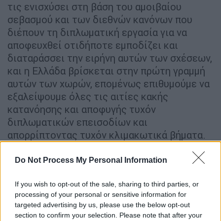
τις ενισχύσει στη βάση του αμοιβαίου
σεβασμού και των διεθνών κανόνων που
διέπουν τη διπλωματική εργασία για να
αποφευχθεί οτιδήποτε εμποδίζει και
διαταράσσει την ειρήνη αυτών των σχέσεων,
και η Ελλάδα βρίσκεται στην πρώτη γραμμή
αυτών των χωρών, επομένως επιθυμούμε να
εξαλείψουμε όλες τις αιτίες κακής
κατανόησης και αποφυγής τυχόν
διπλωματικών επεισοδίων και
απορρίπτοντας τυχόν κλιμακωτικά βήματα.
Σε εξέλιξη βρίσκεται επικοινωνία με το
ελληνικό Υπουργείο Εξωτερικών για να
Do Not Process My Personal Information
διευκρινιστούν οι λόγοι της ματαίωσης της
επίσκεψής του στην πρωτεύουσα Τρίπολη
If you wish to opt-out of the sale, sharing to third parties, or
processing of your personal or sensitive information for
από τον Υπουργό Εξωτερικών»
targeted advertising by us, please use the below opt-out
section to confirm your selection. Please note that after your
Το πολιτικό παρασκήνιο πίσω από την