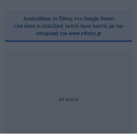
Ακολούθησε το Έθνος στο Google News!
Live όλες οι εξελίξεις λεπτό προς λεπτό, με την
υπογραφή του www.ethnos.gr