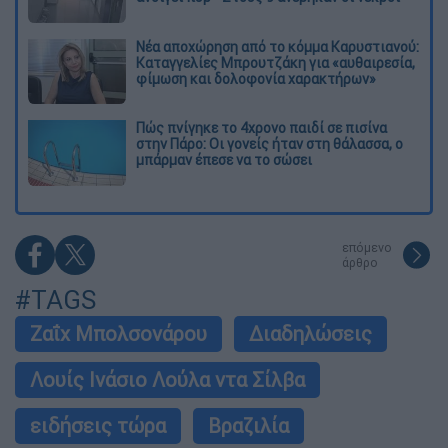
Νέα αποχώρηση από το κόμμα Καρυστιανού:
Καταγγελίες Μπρουτζάκη για «αυθαιρεσία,
φίμωση και δολοφονία χαρακτήρων»
Πώς πνίγηκε το 4χρονο παιδί σε πισίνα
στην Πάρο: Οι γονείς ήταν στη θάλασσα, ο
μπάρμαν έπεσε να το σώσει
επόμενο
άρθρο
#TAGS
Ζαΐχ Μπολσονάρου
Διαδηλώσεις
Λουίς Ινάσιο Λούλα ντα Σίλβα
ειδήσεις τώρα
Βραζιλία