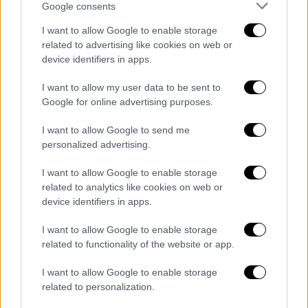
Ο Ζουζέ Ακάσιου Σερερέ Σαβάντσι
Google consents
κατηγορείται πως οργάνωσε
διαδηλώσεις
I want to allow Google to enable storage
«αντιδημοκρατικού χαρακτήρα»
στην
related to advertising like cookies on web or
πρωτεύουσα, ιδίως μπροστά στο ξενοδοχείο
device identifiers in apps.
όπου έχει καταλύσει ο κεντροαριστερός
I want to allow my user data to be sent to
εκλεγμένος πρόεδρος Λουίς Ινάσιου Λούλα
Google for online advertising purposes.
ντα Σίλβα.
I want to allow Google to send me
Σύμφωνα με τη γενική εισαγγελία, ο Σερερέ
personalized advertising.
Σαβάντσι αξιοποίησε τη θέση του —είναι
I want to allow Google to enable storage
ηγέτης της φυλής Σαβάντσι— για να
related to analytics like cookies on web or
υποκινήσει αυτόχθονες και μη να
device identifiers in apps.
«διαπράξουν αδικήματα», να ασκήσουν βία
I want to allow Google to enable storage
εναντίον του εκλεγμένου αρχηγού του
related to functionality of the website or app.
κράτους και μελών του ομοσπονδιακού
Ανωτάτου Δικαστηρίου.
I want to allow Google to enable storage
related to personalization.
Ο
Λούλα
ήταν παρών χθες στην
τελετή