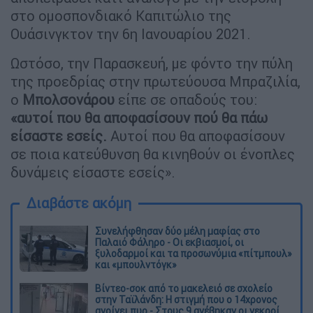
στο ομοσπονδιακό Καπιτώλιο της
Ουάσινγκτον την 6η Ιανουαρίου 2021.
Ωστόσο, την Παρασκευή, με φόντο την πύλη
της προεδρίας στην πρωτεύουσα Μπραζιλία,
ο
Μπολσονάρου
είπε σε οπαδούς του:
«αυτοί που θα αποφασίσουν πού θα πάω
είσαστε εσείς.
Αυτοί που θα αποφασίσουν
σε ποια κατεύθυνση θα κινηθούν οι ένοπλες
δυνάμεις είσαστε εσείς».
Διαβάστε ακόμη
Συνελήφθησαν δύο μέλη μαφίας στο
Παλαιό Φάληρο - Οι εκβιασμοί, οι
ξυλοδαρμοί και τα προσωνύμια «πίτμπουλ»
και «μπουλντόγκ»
Βίντεο-σοκ από το μακελειό σε σχολείο
στην Ταϊλάνδη: Η στιγμή που ο 14χρονος
ανοίγει πυρ - Στους 9 ανέβηκαν οι νεκροί