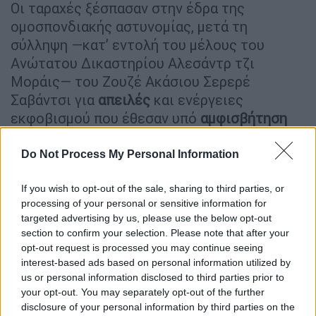
Οι ταραχές ξέσπασαν στην έδρα της
ομοσπονδιακής αστυνομίας, μετά τη
σύλληψη —κατ’ εντολή του μέλους του
Ανώτατου Δικαστηρίου Αλεσάντρ τζι
Μοράις— του Ζουζέ Ακάσιου Σερερέ
Σαβάντσι για
απειλές
και ενέργειες
εκφοβισμού που έθεσαν υπό
αμφισβήτηση
το «
δημοκρατικό κράτος δικαίου»
.
Do Not Process My Personal Information
https://twitter.com/davidrkadler/status/16024
78779427074049?
If you wish to opt-out of the sale, sharing to third parties, or
s=20&t=5cQar3bVbr5BRqtL7esDyg
processing of your personal or sensitive information for
targeted advertising by us, please use the below opt-out
Αστυνομικοί προσπάθησαν να διαλύσουν
section to confirm your selection. Please note that after your
τους διαδηλωτές χρησιμοποιώντας
opt-out request is processed you may continue seeing
interest-based ads based on personal information utilized by
δακρυγόνα, χειροβομβίδες κρότου-λάμψης
us or personal information disclosed to third parties prior to
και σφαίρες από καουτσούκ. Οι διαδηλωτές,
your opt-out. You may separately opt-out of the further
κάποιοι οπλισμένοι με ρόπαλα,
ανταπέδωσαν
disclosure of your personal information by third parties on the