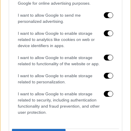
Google for online advertising purposes.
χορηγήθηκαν σιρόπια της ινδικής
φαρμακοβιομηχανίας Maiden
I want to allow Google to send me
Pharmaceuticals Ltd, σύμφωνα με τις αρχές
personalized advertising.
της αφρικανικής χώρας. Ωστόσο, η
I want to allow Google to enable storage
κυβέρνηση της Ινδίας και η εταιρεία
related to analytics like cookies on web or
διαψεύδουν ότι ευθύνεται η
device identifiers in apps.
φαρμακοβιομηχανία για τους θανάτους.
I want to allow Google to enable storage
Στο
Ουζμπεκιστάν
, το υπουργείο Υγείας
related to functionality of the website or app.
ανέφερε ότι απέλυσε επτά υπαλλήλους
I want to allow Google to enable storage
επειδή επέδειξαν «αμέλεια», αφού δεν
related to personalization.
ανέλυσαν εγκαίρως τους θανάτους των
παιδιών και δεν έλαβαν τα κατάλληλα μέτρα.
I want to allow Google to enable storage
Πρόσθεσε ότι επιβλήθηκαν πειθαρχικές
related to security, including authentication
functionality and fraud prevention, and other
ποινές σε κάποιους «ειδικούς», χωρίς να
user protection.
διευκρινίσει τι ρόλο έπαιξαν αυτοί οι
«ειδικοί».