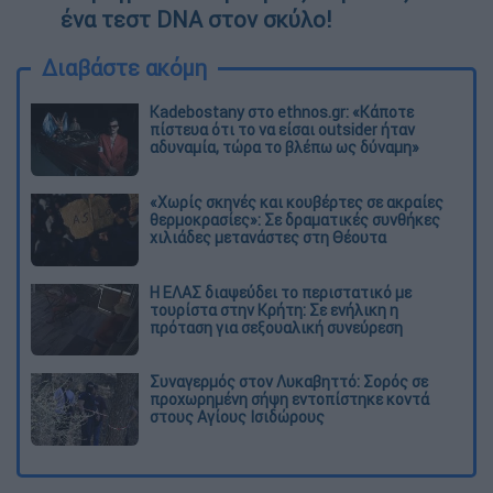
ένα τεστ DNA στον σκύλο!
Διαβάστε ακόμη
Kadebostany στο ethnos.gr: «Κάποτε
πίστευα ότι το να είσαι outsider ήταν
αδυναμία, τώρα το βλέπω ως δύναμη»
«Χωρίς σκηνές και κουβέρτες σε ακραίες
θερμοκρασίες»: Σε δραματικές συνθήκες
χιλιάδες μετανάστες στη Θέουτα
Η ΕΛΑΣ διαψεύδει το περιστατικό με
τουρίστα στην Κρήτη: Σε ενήλικη η
πρόταση για σεξουαλική συνεύρεση
Συναγερμός στον Λυκαβηττό: Σορός σε
προχωρημένη σήψη εντοπίστηκε κοντά
στους Αγίους Ισιδώρους