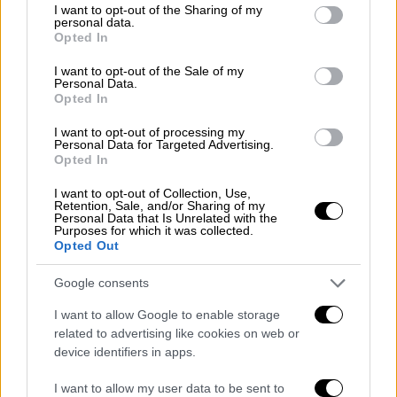
για τις ηλικίες αυτές.
not limited to your visit or usage behaviour. You may click to
I want to opt-out of the Sharing of my
personal data.
grant or deny consent to Google and its third-party tags to
Opted In
Δεν έχει αποσαφηνιστεί μέχρι στιγμής αν
use your data for below specified purposes in below Google
consent section.
όλα ή κάποια από τα παιδιά κατανάλωσαν
I want to opt-out of the Sale of my
Personal Data.
σιρόπι
από την ύποπτη παρτίδα ή αν έλαβαν
Opted In
δόση υψηλότερη της κανονικής ή και τα δύο.
I want to opt-out of processing my
Personal Data for Targeted Advertising.
Μια πηγή στην κυβέρνηση της Ινδίας είπε
Opted In
ότι το υπουργείο Υγείας της χώρας εξετάζει
I want to opt-out of Collection, Use,
το θέμα.
Retention, Sale, and/or Sharing of my
Personal Data that Is Unrelated with the
Purposes for which it was collected.
Την Τρίτη στην
Ινδία
ξεκίνησαν
Opted Out
επιθεωρήσεις σε ορισμένες
φαρμακοβιομηχανίες σε όλη τη χώρα ώστε
Google consents
να διασφαλιστεί ότι τηρούνται τα υψηλά
I want to allow Google to enable storage
πρότυπα παρασκευής των φαρμάκων.
related to advertising like cookies on web or
device identifiers in apps.
Στις αρχές του φθινοπώρου, στην
Γκάμπια
,
τουλάχιστον 70 παιδιά πέθαναν αφού τους
I want to allow my user data to be sent to