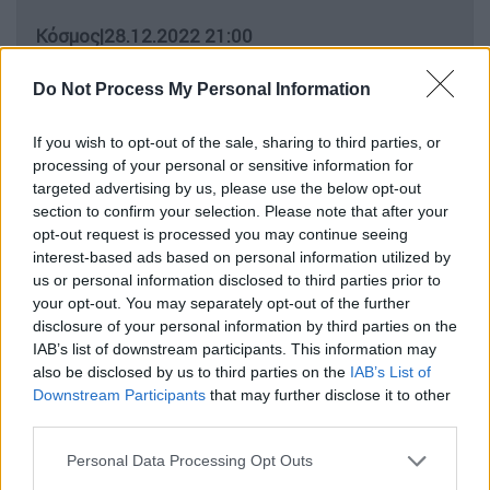
Κόσμος
|
28.12.2022 21:00
Οι 25 θάνατοι που στιγμάτισαν το
Do Not Process My Personal Information
2022: Από τον Μιχαήλ Γκορμπατσόφ...
στον Αλέξανδρο Νικολαΐδη
If you wish to opt-out of the sale, sharing to third parties, or
processing of your personal or sensitive information for
targeted advertising by us, please use the below opt-out
section to confirm your selection. Please note that after your
Μια παρτίδα του σιροπιού περιείχε την
opt-out request is processed you may continue seeing
ουσία αιθυλενογλυκόλη που, σύμφωνα με το
interest-based ads based on personal information utilized by
us or personal information disclosed to third parties prior to
υπουργείο, είναι τοξική. Το σιρόπι είχε
your opt-out. You may separately opt-out of the further
εισαχθεί στο
Ουζμπεκιστάν
από την εταιρεία
disclosure of your personal information by third parties on the
Quramax Medical LLC.
IAB’s list of downstream participants. This information may
also be disclosed by us to third parties on the
IAB’s List of
Το σιρόπι δόθηκε στα παιδιά στο σπίτι τους,
Downstream Participants
that may further disclose it to other
χωρίς ιατρική συνταγή, είτε από τους γονείς
third parties.
τους ή κατόπιν συμβουλής φαρμακοποιών,
Please note that this website/app uses one or more Google
Personal Data Processing Opt Outs
σε δόσεις μεγαλύτερες των επιτρεπόμενων
services and may gather and store information including but