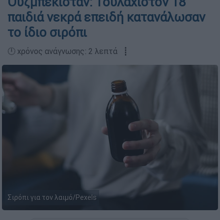
Ουζμπεκιστάν: Τουλάχιστον 18
παιδιά νεκρά επειδή κατανάλωσαν
το ίδιο σιρόπι
🕛 χρόνος ανάγνωσης: 2 λεπτά ┋
Σιρόπι για τον λαιμό/Pexels