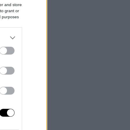
er and store
to grant or
ed purposes