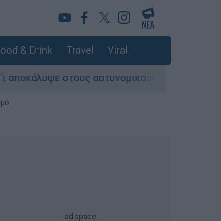
ood & Drink
Travel
Viral
ποκάλυψε στους αστυνομικούς
Θανατηφόρο τ
σμο