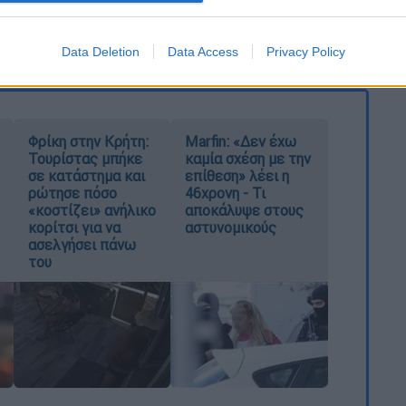
σα στο 2022 και αξίζει να διαβάσεις
Data Deletion
Data Access
Privacy Policy
Φρίκη στην Κρήτη:
Marfin: «Δεν έχω
Τουρίστας μπήκε
καμία σχέση με την
σε κατάστημα και
επίθεση» λέει η
ρώτησε πόσο
46χρονη - Τι
«κοστίζει» ανήλικο
αποκάλυψε στους
κορίτσι για να
αστυνομικούς
ασελγήσει πάνω
του