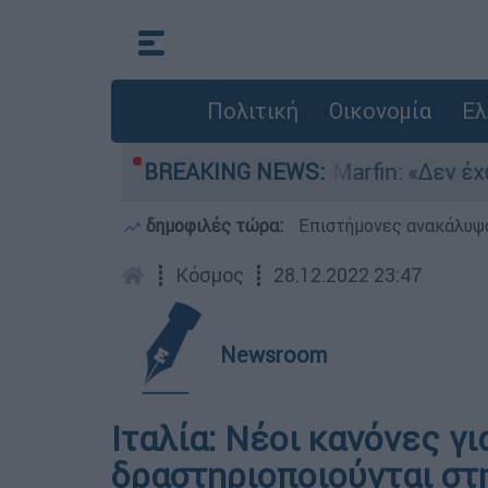
Πολιτική
Οικονομία
Ελ
ν στη ΜΕΘ Νεογνών
BREAKING NEWS:
Marfin: «Δεν έχω καμί
δημοφιλές τώρα:
Επιστήμονες ανακάλυψα
┋
Κόσμος
┋
28.12.2022 23:47
Newsroom
Ιταλία: Νέοι κανόνες γ
δραστηριοποιούνται στ