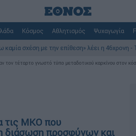
λάδα
Κόσμος
Αθλητισμός
Ψυχαγωγία
F
α σχέση με την επίθεση» λέει η 46χρονη - Τι α
ν τον τέταρτο γνωστό τύπο μεταδοτικού καρκίνου στον κό
ια τις ΜΚΟ που
η διάσωση προσφύγων και