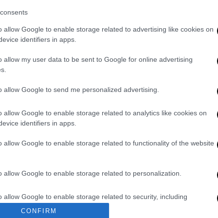
consents
ούν αμέσως
ασφαλές λιμάνι
και να
τέρηση
.
Διαφορετικά, θα τους
o allow Google to enable storage related to advertising like cookies on
evice identifiers in apps.
ύδατα της Ιταλίας
.
o allow my user data to be sent to Google for online advertising
υς νέους κανόνες, τα πρόστιμα θα
s.
 ευρώ
, ενώ θα μπορεί να αποφασίζεται η
 του πλοίου.
to allow Google to send me personalized advertising.
o allow Google to enable storage related to analytics like cookies on
evice identifiers in apps.
δα στο ακριβό ρεύμα - Πόσο κοστίζει στη
υπόλοιπες
o allow Google to enable storage related to functionality of the website
ρίπης: Πότε αναμένεται η κορύφωση - Τι
ουμε συμπτώματα
o allow Google to enable storage related to personalization.
ο 2022: Από τον Μιχαήλ Γκορμπατσόφ...
o allow Google to enable storage related to security, including
ίονται - Οι 4 κατηγορίες συντάξεων που
cation functionality and fraud prevention, and other user protection.
CONFIRM