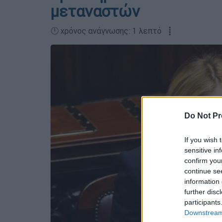
μεταναστών
🕛 χρόνος ανάγνωσης: 1 λεπτό ┋
Do Not Pr
If you wish 
sensitive in
confirm you
continue se
information 
further disc
participants
Downstream 