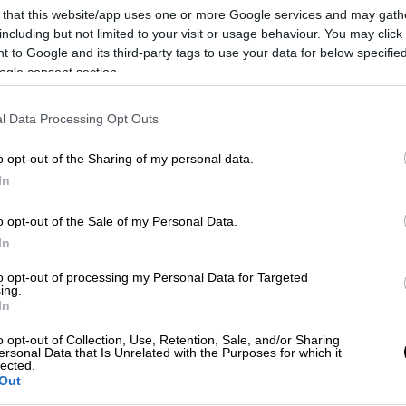
 that this website/app uses one or more Google services and may gath
including but not limited to your visit or usage behaviour. You may click 
 to Google and its third-party tags to use your data for below specifi
ogle consent section.
l Data Processing Opt Outs
o opt-out of the Sharing of my personal data.
 το ΕΘΝΟΣ στη Google
In
σπισε νέους κανόνες για τις
ΜΚΟ
που
o opt-out of the Sale of my Personal Data.
οσφύγων και μεταναστών
. O νέος
In
ε το υπουργικό συμβούλιο της κυβέρνησης
to opt-out of processing my Personal Data for Targeted
αι την παραμονή στα χωρικά ύδατα της
ing.
In
αι άμεσα οι αρχές της χώρας.
o opt-out of Collection, Use, Retention, Sale, and/or Sharing
ικά μέσα ενημέρωσης, δεν θα επιτρέπεται
ersonal Data that Is Unrelated with the Purposes for which it
lected.
εταναστών από ένα
πλοίο
σε άλλο που
Out