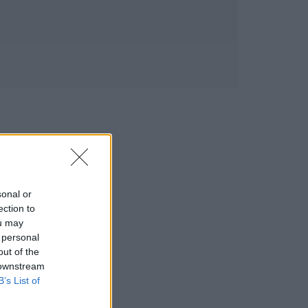
sonal or
ection to
ou may
 personal
out of the
 downstream
B’s List of