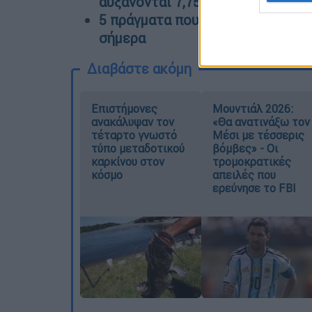
αυξάνονται 7,75%
5 πράγματα που με ενέπνευσαν μέ
σήμερα
Διαβάστε ακόμη
Επιστήμονες
Μουντιάλ 2026:
ανακάλυψαν τον
«Θα ανατινάξω τον
τέταρτο γνωστό
Μέσι με τέσσερις
τύπο μεταδοτικού
βόμβες» - Οι
καρκίνου στον
τρομοκρατικές
κόσμο
απειλές που
ερεύνησε το FBI