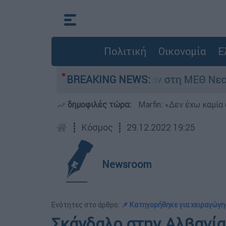
Πολιτική
Οικονομία
Ε
ς 8 ημερών - Νοσηλευόταν στη ΜΕΘ Νεογνών
BREAKING NEWS:
δημοφιλές τώρα:
Marfin: «Δεν έχω καμία
┋
Κόσμος
┋
29.12.2022 19:25
Newsroom
Ενότητες στο άρθρο:
📌 Κατηγορήθηκε για χειραγώγη
Σκάνδαλο στην Αλβανία