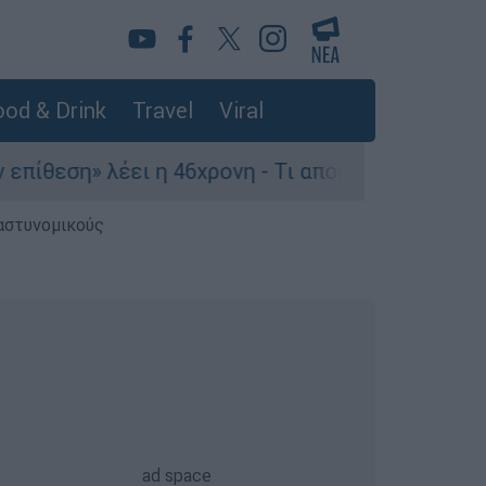
od & Drink
Travel
Viral
η» λέει η 46χρονη - Τι αποκάλυψε στους αστυνομ
 αστυνομικούς