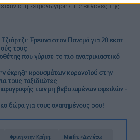
είχαν στη χειραγώγηση στις εκλογές της
 Τζιόρτζι: Έρευνα στον Παναμά για 20 εκατ.
μούς τους
οθέτης που γύρισε το πιο ανατριχιαστικό
την έκρηξη κρουσμάτων κορονοϊού στην
για τους ταξιδιώτες
 παραγραφής των μη βεβαιωμένων οφειλών -
κα δώρα για τους αγαπημένους σου!
Φρίκη στην Κρήτη:
Marfin: «Δεν έχω