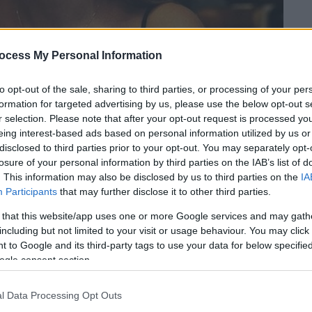
ocess My Personal Information
to opt-out of the sale, sharing to third parties, or processing of your per
formation for targeted advertising by us, please use the below opt-out s
r selection. Please note that after your opt-out request is processed y
eing interest-based ads based on personal information utilized by us or
disclosed to third parties prior to your opt-out. You may separately opt-
 το ΕΘΝΟΣ στη Google
losure of your personal information by third parties on the IAB’s list of
. This information may also be disclosed by us to third parties on the
IA
Participants
that may further disclose it to other third parties.
πό την αποκάλυψη ότι η διευθύντρια
φοριών
(AKSHΙ) της χώρας εμπλέκεται σε
 that this website/app uses one or more Google services and may gath
including but not limited to your visit or usage behaviour. You may click 
υνελήφθη με
58 κιλά
ναρκωτικά στο
 to Google and its third-party tags to use your data for below specifi
ορυτσά προς τα σύνορα με την
Βόρεια
ogle consent section.
l Data Processing Opt Outs
πάλληλο της
αλβανικής Υπηρεσίας