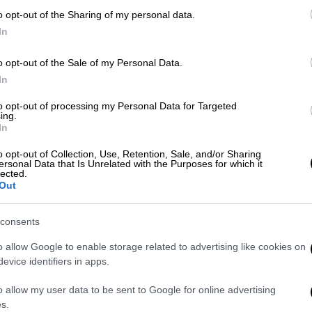
ς συνελήφθησαν
άλλα δύο
άτομα που
o opt-out of the Sharing of my personal data.
πορέσει να
αποφύγει
τους
αστυνομικούς
In
o opt-out of the Sale of my Personal Data.
niandailynews.com
, η κατηγορούμενη είχε
In
δικαιοσύνη.
to opt-out of processing my Personal Data for Targeted
ing.
In
o opt-out of Collection, Use, Retention, Sale, and/or Sharing
ersonal Data that Is Unrelated with the Purposes for which it
lected.
Out
consents
o allow Google to enable storage related to advertising like cookies on
evice identifiers in apps.
o allow my user data to be sent to Google for online advertising
s.