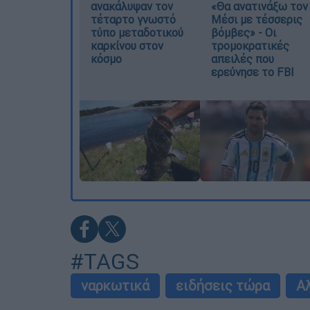
ανακάλυψαν τον
«Θα ανατινάξω τον
τέταρτο γνωστό
Μέσι με τέσσερις
τύπο μεταδοτικού
βόμβες» - Οι
καρκίνου στον
τρομοκρατικές
κόσμο
απειλές που
ερεύνησε το FBI
#TAGS
ναρκωτικά
ειδήσεις τώρα
Α