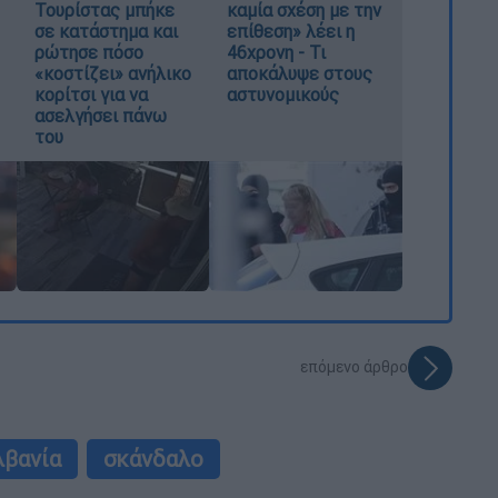
Τουρίστας μπήκε
καμία σχέση με την
σε κατάστημα και
επίθεση» λέει η
ρώτησε πόσο
46χρονη - Τι
«κοστίζει» ανήλικο
αποκάλυψε στους
κορίτσι για να
αστυνομικούς
ασελγήσει πάνω
του
επόμενο άρθρο
λβανία
σκάνδαλο