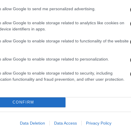
to allow Google to send me personalized advertising.
ram
o allow Google to enable storage related to analytics like cookies on
evice identifiers in apps.
o allow Google to enable storage related to functionality of the website
o allow Google to enable storage related to personalization.
o allow Google to enable storage related to security, including
ηση στις εκλογές του 2021
cation functionality and fraud prevention, and other user protection.
 καθώς ήταν μέλος του SP ως μέλος μιας
ν
σε ένα KZAZ, όπου τα αποτελέσματα των
CONFIRM
τηγορήθηκαν ότι αφαίρεσαν ή πρόσθεσαν
ών κομμάτων.
Data Deletion
Data Access
Privacy Policy
γγελία των Τιράνων. Η Φέρο και οι 20