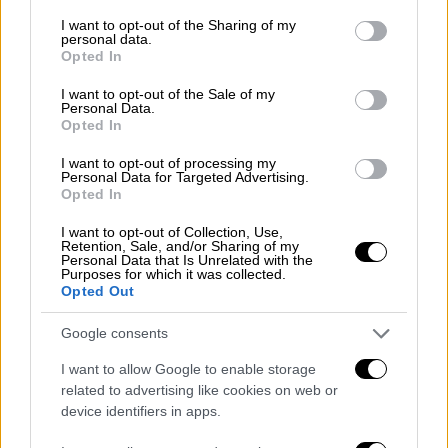
services and may gather and store information including but
την ουκρανική αντιαεροπορική άμυνα
not limited to your visit or usage behaviour. You may click to
I want to opt-out of the Sharing of my
personal data.
-επίσης στη διάρκεια ρωσικών αεροπορικών
grant or deny consent to Google and its third-party tags to
Opted In
use your data for below specified purposes in below Google
επιδρομών--, κατέπεσε στο έδαφος της
consent section.
Πολωνίας, χώρας μέλους του
NATO
,
I want to opt-out of the Sale of my
Personal Data.
προκαλώντας φόβους για κλιμάκωση, οι
Opted In
οποίοι αποσοβήθηκαν γρήγορα.
I want to opt-out of processing my
Personal Data for Targeted Advertising.
Η Λευκορωσία επέτρεψε στη Μόσχα να
Opted In
χρησιμοποιήσει το έδαφός της τον
I want to opt-out of Collection, Use,
Φεβρουάριο ως βάση για τα ρωσικά
Retention, Sale, and/or Sharing of my
Personal Data that Is Unrelated with the
στρατεύματα και εξοπλισμό κατά την έναρξη
Purposes for which it was collected.
Opted Out
της, όπως την αποκαλεί η Ρωσία, «ειδικής
στρατιωτικής επιχείρησής» της στην
Google consents
Ουκρανία.
I want to allow Google to enable storage
Η ρωσική και λευκορωσική στρατιωτική
related to advertising like cookies on web or
device identifiers in apps.
δραστηριότητα στη Λευκορωσία έχει επίσης
σημειώσει αύξηση τους τελευταίους μήνες.