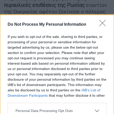
πυραυλικές επιθέσεις της Ρωσίας
εναντίον
της Ουκρανίας αφότου ξεκίνησε ο πόλεμος.
«Είναι ένα περιστατικό που προκαλεί
Do Not Process My Personal Information
εξαιρετική ανησυχία, όχι μόνον σε μας, αλλά
και στους
Λευκορώσους
εταίρους μας»,
If you wish to opt-out of the sale, sharing to third parties, or
δήλωσε ο εκπρόσωπος του Κρεμλίνου
processing of your personal or sensitive information for
targeted advertising by us, please use the below opt-out
Ντμίτρι Πεσκόφ
σήμερα σε δημοσιογράφους
section to confirm your selection. Please note that after your
στο πρώτο δημόσιο σχόλιο που κάνει η
opt-out request is processed you may continue seeing
Μόσχα για το περιστατικό αυτό, το οποίο
interest-based ads based on personal information utilized by
σημειώθηκε γύρω στις 10:00 το πρωί τοπική
us or personal information disclosed to third parties prior to
your opt-out. You may separately opt-out of the further
ώρα (09:00 ώρα Ελλάδος) της Πέμπτης.
disclosure of your personal information by third parties on the
IAB’s list of downstream participants. This information may
Οι
S-300
είναι ένα σοβιετικό σύστημα
also be disclosed by us to third parties on the
IAB’s List of
αντιαεροπορικής άμυνας που χρησιμοποιούν
Downstream Participants
that may further disclose it to other
και η Ρωσία και η Ουκρανία. Τον Νοέμβριο,
third parties.
ένας S-300, που πιστεύεται ότι ξέφυγε από
Please note that this website/app uses one or more Google
Personal Data Processing Opt Outs
την πορεία του μετά τη εκτόξευσή του από