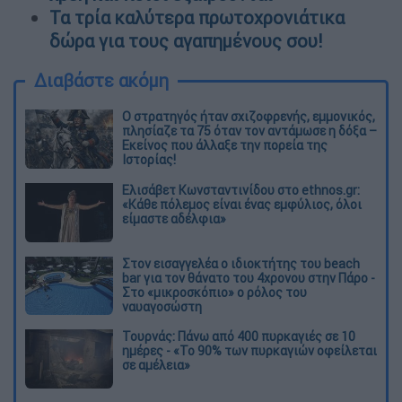
Τα τρία καλύτερα πρωτοχρονιάτικα
δώρα για τους αγαπημένους σου!
Διαβάστε ακόμη
O στρατηγός ήταν σχιζοφρενής, εμμονικός,
πλησίαζε τα 75 όταν τον αντάμωσε η δόξα –
Εκείνος που άλλαξε την πορεία της
Ιστορίας!
Ελισάβετ Κωνσταντινίδου στο ethnos.gr:
«Κάθε πόλεμος είναι ένας εμφύλιος, όλοι
είμαστε αδέλφια»
Στον εισαγγελέα ο ιδιοκτήτης του beach
bar για τον θάνατο του 4χρονου στην Πάρο -
Στο «μικροσκόπιο» ο ρόλος του
ναυαγοσώστη
Τουρνάς: Πάνω από 400 πυρκαγιές σε 10
ημέρες - «Το 90% των πυρκαγιών οφείλεται
σε αμέλεια»