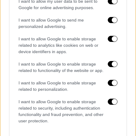
I want to allow my user data to be sent to
Google for online advertising purposes.
Ο Πεσκόφ υπογράμμισε σήμερα τους
στενούς στρατιωτικούς δεσμούς που
I want to allow Google to send me
υπάρχουν ανάμεσα στις δύο χώρες,
personalized advertising.
σημειώνοντας ότι η Ρωσία βρίσκεται σε
I want to allow Google to enable storage
«διαρκή διάλογο και διαρκή συντονισμό» με
related to analytics like cookies on web or
τη
Λευκορωσία
.
device identifiers in apps.
Το Μινσκ επιμένει ωστόσο ότι δεν μετέχει
I want to allow Google to enable storage
στην σύγκρουση στην
Ουκρανία
και ότι δεν
related to functionality of the website or app.
θα μετάσχει εκτός κι αν απειληθεί η
I want to allow Google to enable storage
ασφάλειά του από την Ουκρανία ή τους
related to personalization.
δυτικούς συμμάχους της χώρας αυτής.
I want to allow Google to enable storage
OΛΕΣ ΟΙ ΕΙΔΗΣΕΙΣ
related to security, including authentication
functionality and fraud prevention, and other
Γιατί η Τουρκία επαναφέρει και
user protection.
αναβαθμίζει το casus belli: Οι απειλές
πολέμου, η ανατολική Κρήτη και η