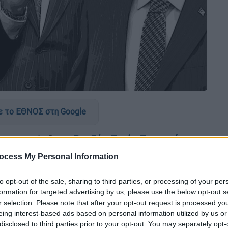
 το ΕΘΝΟΣ στη Google
ούρκος πρόεδρος
Ρετζέπ Ταγίπ Ερντογάν
σε
ni Safak
, πρώτη
εργάσιμη ημέρα του νέου
ocess My Personal Information
νας της Τουρκίας θα είναι ο αιώνας της
σύνης, της σταθερότητας, της παραγωγής,
to opt-out of the sale, sharing to third parties, or processing of your per
ι του μέλλοντος», αφήνοντας παράλληλα
formation for targeted advertising by us, please use the below opt-out s
r selection. Please note that after your opt-out request is processed y
eing interest-based ads based on personal information utilized by us or
disclosed to third parties prior to your opt-out. You may separately opt-