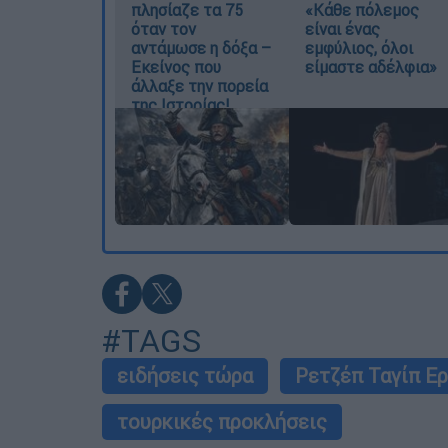
πλησίαζε τα 75
«Κάθε πόλεμος
όταν τον
είναι ένας
αντάμωσε η δόξα –
εμφύλιος, όλοι
Εκείνος που
είμαστε αδέλφια»
άλλαξε την πορεία
της Ιστορίας!
#TAGS
ειδήσεις τώρα
Ρετζέπ Ταγίπ Ε
τουρκικές προκλήσεις