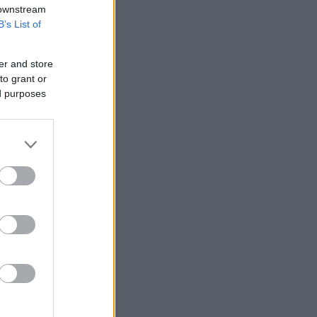
 downstream
B’s List of
er and store
to grant or
ed purposes