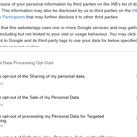
losure of your personal information by third parties on the IAB’s list of
. This information may also be disclosed by us to third parties on the
IA
Participants
that may further disclose it to other third parties.
 that this website/app uses one or more Google services and may gath
including but not limited to your visit or usage behaviour. You may click 
 to Google and its third-party tags to use your data for below specifi
ogle consent section.
l Data Processing Opt Outs
video
o opt-out of the Sharing of my personal data.
In
o opt-out of the Sale of my Personal Data.
In
to opt-out of processing my Personal Data for Targeted
ing.
In
, η οποία έχει μια βαθιά ριζωμένη ιστορία