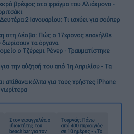
νεκρό βρέφος στο φράγμα του Αλιάκμονα -
οριτσάκι
ευτέρα 2 Ιανουαρίου; Τι ισχύει για σούπερ
χη στη Λέσβο: Πώς ο 17χρονος επανήλθε
υ δωρίσουν τα όργανα
ομείο o Τζέρεμι Ρένερ - Τραυματίστηκε
για την αύξησή του από 1η Απριλίου - Τα
και απίθανα κόλπα για τους χρήστες iPhone
ς νωρίτερα
Στον εισαγγελέα ο
Τουρνάς: Πάνω
ιδιοκτήτης του
από 400 πυρκαγιές
beach bar για τον
σε 10 ημέρες - «Το