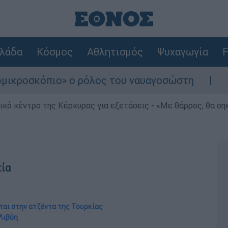
λάδα
Κόσμος
Αθλητισμός
Ψυχαγωγία
F
όπιο» ο ρόλος του ναυαγοσώστη
Συναγερμός
ρικό κέντρο της Κέρκυρας για εξετάσεις - «Με θάρρος, θα σ
κία
ται στην ατζέντα της Τουρκίας
 Λιβύη