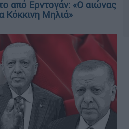
ο από Ερντογάν: «Ο αιώνας
έα Κόκκινη Μηλιά»