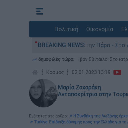
Πολιτική
Οικονομία
Ελ
ν θάνατο του 4χρονου στην Πάρο - Στο «μικροσκ
BREAKING NEWS:
δημοφιλές τώρα:
Ιβάν Σβιτάιλο: Στο ιατ
┋
Κόσμος
┋
02.01.2023 13:19
Μαρία Ζαχαράκη
Ανταποκρίτρια στην Τουρ
Ενότητες στο άρθρο:
📌 Η Συνθήκη της Λωζάνης έρχε
📌 Turkiye: Επίδειξη δύναμης προς την Ελλάδα για τη