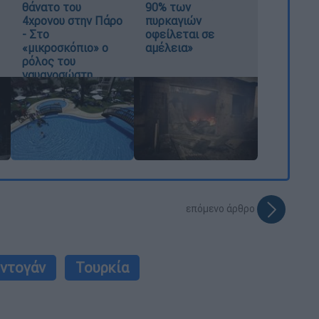
θάνατο του
90% των
4χρονου στην Πάρο
πυρκαγιών
- Στο
οφείλεται σε
«μικροσκόπιο» ο
αμέλεια»
ρόλος του
ναυαγοσώστη
επόμενο άρθρο
ρντογάν
Τουρκία