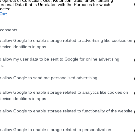
o opt-out of Collection, Use, Retention, Sale, and/or Sharing
400 χρόνια πολιτισμού και 1000 χρόνια
ersonal Data that Is Unrelated with the Purposes for which it
lected.
 100 χρόνια ζωής της και θα αποτελέσει το
Out
τη χώρα μας», αναφέρει, ενώ αφήνοντας και
ή παράγοντα είπε με νόημα: «
Ακυρώσαμε τα
consents
ειρες πραξικοπήματος κατά της χώρας μας.
o allow Google to enable storage related to advertising like cookies on
ας και τις παγίδες της εξάρτησης.
evice identifiers in apps.
εις για να αντισταθμίσουμε τις απώλειες
 η νέα Κόκκινη Μηλιά του έθνους μας»,
o allow my user data to be sent to Google for online advertising
s.
to allow Google to send me personalized advertising.
εται στην ατζέντα της Τουρκίας
o allow Google to enable storage related to analytics like cookies on
 αναφέρει ότι το ψέμα ότι η
πρόσβαση της
evice identifiers in apps.
πόρους
απαγορεύτηκε από τα μυστικά άρθρα
 ημερήσια διάταξη στις αρχές του 2023.
o allow Google to enable storage related to functionality of the website
τρα της Συνθήκης της Λωζάνης
απαγορεύει
 μέταλλα όπως βόριο, πετρέλαιο και χρυσό
o allow Google to enable storage related to personalization.