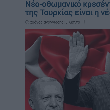
Νέο-οθωμανικό κρεσέντ
της Τουρκίας είναι η ν
🕛 χρόνος ανάγνωσης: 3 λεπτά ┋