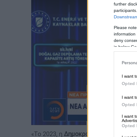
further disc
participants
Downstream 
Please note
information 
deny consent
in below Go
Persona
I want t
Opted 
I want t
Opted 
I want 
Advertis
Opted 
«Το 2023, η
Δημοκρατία της
Τουρκίας