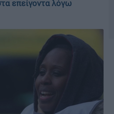
στα επείγοντα λόγω