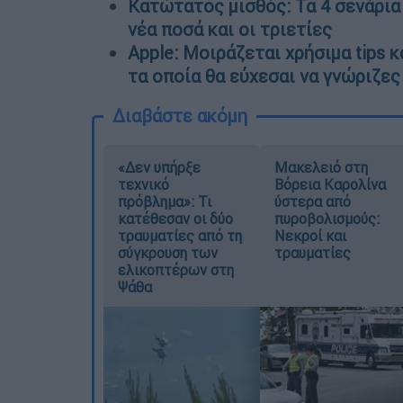
Κατώτατος μισθός: Τα 4 σενάρια 
νέα ποσά και οι τριετίες
Apple: Μοιράζεται χρήσιμα tips 
τα οποία θα εύχεσαι να γνώριζε
Διαβάστε ακόμη
«Δεν υπήρξε
Μακελειό στη
τεχνικό
Βόρεια Καρολίνα
πρόβλημα»: Τι
ύστερα από
κατέθεσαν οι δύο
πυροβολισμούς:
τραυματίες από τη
Νεκροί και
σύγκρουση των
τραυματίες
ελικοπτέρων στη
Ψάθα