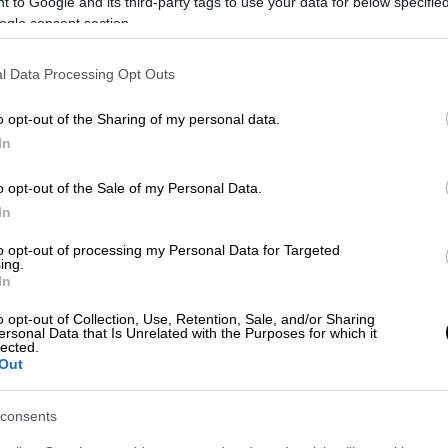
 to Google and its third-party tags to use your data for below specifi
ogle consent section.
κό σταθμό BBC Radio 4: «Αυτό που ακούμε
 υφιστάμενα προβλήματα οφείλονται όλα
l Data Processing Opt Outs
άτι περίπλοκο και δεν πρέπει να εξάγουμε
o opt-out of the Sharing of my personal data.
In
αμμή, γνωρίζει ότι
είναι ένα μακροχρόνιο
. Όσα βλέπουμε κάθε χειμώνα και φαίνεται
o opt-out of the Sale of my Personal Data.
NHS», κατήγγειλε.
In
cy Medicine, ο δρ. Έντριαν Μπόιλ, δήλωσε
to opt-out of processing my Personal Data for Targeted
ing.
500 άνθρωποι πεθαίνουν κάθε εβδομάδα
In
ροβλημάτων στα τμήματα επειγόντων των
o opt-out of Collection, Use, Retention, Sale, and/or Sharing
τοποιήσουμε», υπογράμμισε.
ersonal Data that Is Unrelated with the Purposes for which it
lected.
Out
υς πέντε ασθενείς
στην Αγγλία που
οκομείο του NHS αναγκάστηκε να
περιμένει
consents
ταστεί στο τμήμα επειγόντων.