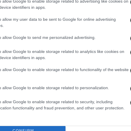
 να εξετάζουν το 95% των ασθενών που
o allow Google to enable storage related to advertising like cookies on
λεπτά και το 100% σε 60 λεπτά.
evice identifiers in apps.
εναν επί περισσότερες από 12 ώρες στα
o allow my user data to be sent to Google for online advertising
s.
 με τα στοιχεία του NHS Αγγλίας.
55% σε σχέση με τον προηγούμενο
to allow Google to send me personalized advertising.
 10.646.
o allow Google to enable storage related to analytics like cookies on
α του Royal College of Emergency Medicine
evice identifiers in apps.
ονται στην καθυστερημένη παροχή ιατρικής
«Αρκετά καλά στοιχεία έχουν συγκεντρωθεί
o allow Google to enable storage related to functionality of the website
καταδεικνύουν ότι η μακρά αναμονή στο
η εξέλιξη για τους ασθενείς», επεσήμανε.
o allow Google to enable storage related to personalization.
επιδείνωση όλων όσων ακούγαμε για καιρό
:
o allow Google to enable storage related to security, including
ώρα για ένα ασθενοφόρο. Όταν αυτό έρθει,
cation functionality and fraud prevention, and other user protection.
εριμένουν πολλή ώρα έξω από τα επείγοντα
πουν στα επείγοντα, τους περιμένει μεγάλη
ρός. Και αναγκαζόμαστε να
εξετάσουμε
CONFIRM