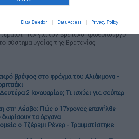
ς
στους διαδρόμους
», υπογράμμισε ο
Data Deletion
Data Access
Privacy Policy
ν δήλωσε στο BBC Radio 4 ότι το
τεραιότητα» για τον Βρετανό πρωθυπουργό
 το σύστημα υγείας της Βρετανίας
νεκρό βρέφος στο φράγμα του Αλιάκμονα -
οριτσάκι
ευτέρα 2 Ιανουαρίου; Τι ισχύει για σούπερ
χη στη Λέσβο: Πώς ο 17χρονος επανήλθε
υ δωρίσουν τα όργανα
ομείο o Τζέρεμι Ρένερ - Τραυματίστηκε