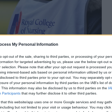
ocess My Personal Information
 το ΕΘΝΟΣ στη Google
to opt-out of the sale, sharing to third parties, or processing of your per
formation for targeted advertising by us, please use the below opt-out s
500 άνθρωποι χάνουν τη ζωή τους κάθε
r selection. Please note that after your opt-out request is processed y
eing interest-based ads based on personal information utilized by us or
 στα τμήματα
επειγόντων
περιστατικών
disclosed to third parties prior to your opt-out. You may separately opt-
ν υγειονομικοί.
losure of your personal information by third parties on the IAB’s list of
. This information may also be disclosed by us to third parties on the
IA
yal College of Emergency Medicine,
Participants
that may further disclose it to other third parties.
θούν» προηγούμενες προειδοποιήσεις του
 that this website/app uses one or more Google services and may gath
α που αντιμετωπίζουν τα νοσοκομεία, με
including but not limited to your visit or usage behaviour. You may click 
 πανδημία covid-19.