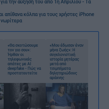
για την αύξησή του από 1η Απριλίου - Τα
και απίθανα κόλπα για τους χρήστες iPhone
ς νωρίτερα
«Θα σκοτώσουμε
«Μου έδωσαν έναν
τον γιο σου»:
μήνα ζωής»: Η
Ήρθαν οι
συγκλονιστική
τηλεφωνικές
ιστορία μητέρας
απάτες με AI
μετά από
deepfake - Πώς να
τσιμπήματα
προστατευτείτε
δηλητηριώδους
αράχνης