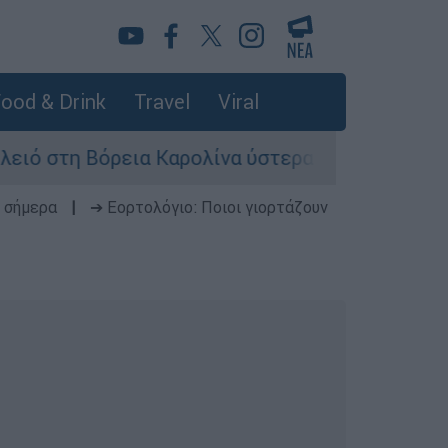
ood & Drink
Travel
Viral
Βόρεια Καρολίνα ύστερα από πυροβολισμούς: Νε
 σήμερα
|
➔ Εορτολόγιο: Ποιοι γιορτάζουν