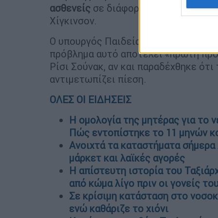
ασθενείς
σε διάφορους χώρους, όπω
Χίγκινσον.
Ο υπουργός Παιδείας Ρόμπερτ Χάλφο
πρόβλημα αυτό αποτελεί «πρώτη προ
Ρίσι Σούνακ, αν και παραδέχθηκε ότι
αντιμετωπίζει πίεση.
ΟΛΕΣ ΟΙ ΕΙΔΗΣΕΙΣ
H ομολογία της μητέρας για το 
Πώς εντοπίστηκε το 11 μηνών κ
Ανοιχτά τα καταστήματα σήμερα Δ
μάρκετ και λαϊκές αγορές
Η απίστευτη ιστορία του Ταξιάρ
από κώμα λίγο πριν οι γονείς το
Σε κρίσιμη κατάσταση στο νοσοκ
ενώ καθάριζε το χιόνι