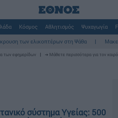
λάδα
Κόσμος
Αθλητισμός
Ψυχαγωγία
F
των ελικοπτέρων στη Ψάθα
Μακελειό στη 
δα των εφημερίδων
|
➔ Μάθετε περισσότερα για τον καιρό
τανικό σύστημα Υγείας: 500