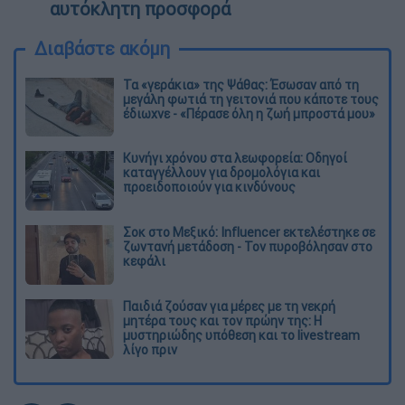
αυτόκλητη προσφορά
Διαβάστε ακόμη
Τα «γεράκια» της Ψάθας: Έσωσαν από τη
μεγάλη φωτιά τη γειτονιά που κάποτε τους
έδιωχνε - «Πέρασε όλη η ζωή μπροστά μου»
Κυνήγι χρόνου στα λεωφορεία: Οδηγοί
καταγγέλλουν για δρομολόγια και
προειδοποιούν για κινδύνους
Σοκ στο Μεξικό: Influencer εκτελέστηκε σε
ζωντανή μετάδοση - Τον πυροβόλησαν στο
κεφάλι
Παιδιά ζούσαν για μέρες με τη νεκρή
μητέρα τους και τον πρώην της: Η
μυστηριώδης υπόθεση και το livestream
λίγο πριν