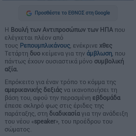
Προσθέστε το ΕΘΝΟΣ στη Google
Η
Βουλή των Αντιπροσώπων των ΗΠΑ
που
ελέγχεται πλέον από
τους
Ρεπουμπλικάνους
, ενέκρινε
χθες
Τετάρτη
δυο
κείμενα για την
άμβλωση
, που
πάντως έχουν ουσιαστικά μόνο
συμβολική
αξία.
Επρόκειτο για έναν τρόπο το κόμμα της
αμερικανικής
δεξιάς
να ικανοποιήσει τη
βάση του, αφού την περασμένη
εβδομάδα
έπεσε σκληρό φως στις έριδες της
παράταξης, στη
διαδικασία
για την ανάδειξη
του νέου «
speaker
», του προέδρου του
σώματος.