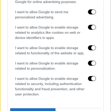
της και γιατρούς, κανέναν άλλο.
Google for online advertising purposes.
Τα δύο κείμενα δεν έχουν παρά
συμβολική
I want to allow Google to send me
personalized advertising.
αξία
: δεν υπάρχει περίπτωση να περάσουν
από τη Γερουσία, όπου τον έλεγχο
I want to allow Google to enable storage
διατήρησαν οι Δημοκρατικοί, ή να
related to analytics like cookies on web or
υπογραφτούν από τον πρόεδρο Τζο
device identifiers in apps.
Μπάιντεν να να γίνουν νόμοι.
I want to allow Google to enable storage
related to functionality of the website or app.
Η επίθεση των
Ρεπουμπλικάνων
εναντίον
του δικαιώματος στην άμβλωση ίσως
I want to allow Google to enable storage
αποδεχθεί δίκοπο μαχαίρι: στην
related to personalization.
πλειονότητά τους, οι Αμερικανοί —ακόμη και
I want to allow Google to enable storage
όσοι ζουν σε κατεξοχήν συντηρητικές
related to security, including authentication
πολιτείες— τάσσονται υπέρ της προστασίας
functionality and fraud prevention, and other
της.
user protection.
ΌΛΕΣ ΟΙ ΕΙΔΗΣΕΙΣ