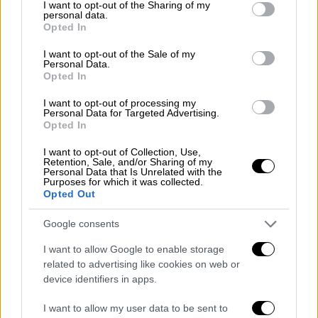
Το δεύτερο ψήφισμα καλεί γιατρούς που
not limited to your visit or usage behaviour. You may click to
I want to opt-out of the Sharing of my
personal data.
grant or deny consent to Google and its third-party tags to
είναι παρόντες κατά τη διάρκεια αμβλώσεων
Opted In
use your data for below specified purposes in below Google
να προσφέρουν «φροντίδες» για να
consent section.
I want to opt-out of the Sale of my
«σώζεται» αν είναι δυνατόν το έμβρυο.
Personal Data.
Opted In
Η οργάνωση οικογενειακού
I want to opt-out of processing my
προγραμματισμού
Planned Parenthood
Personal Data for Targeted Advertising.
Opted In
επέκρινε έντονα το κείμενο αυτό, στο οποίο
δεν βλέπει «τίποτε άλλο παρά στρατηγική
I want to opt-out of Collection, Use,
Retention, Sale, and/or Sharing of my
χειραγώγησης μέσω του φόβου» και
Personal Data that Is Unrelated with the
προσπάθεια «να στιγματιστεί η άμβλωση».
Purposes for which it was collected.
Opted Out
Η μεγάλη πλειοψηφία των Δημοκρατικών
Google consents
τάχθηκε εναντίον των ψηφισμάτων, με τον
επικεφαλής τους στο σώμα, τον
Χακίμ
I want to allow Google to enable storage
related to advertising like cookies on web or
Τζέφρις
, να τονίζει πως η απόφαση για το
device identifiers in apps.
εάν θα γίνει άμβλωση ή όχι πρέπει να
λαμβάνεται από την γυναίκα, την οικογένειά
I want to allow my user data to be sent to