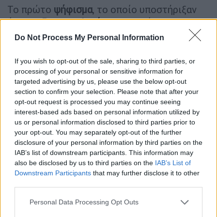
Το πρώτο
ψήφισμα
, το οποίο υποστήριξαν
όλοι οι
Ρεπουμπλικάνοι
αιρετοί,
καταδικάζει τις «επιθέσεις» εναντίον
Do Not Process My Personal Information
«ιδρυμάτων, ενώσεων και εκκλησιών» που
τάσσονται εναντίον της άμβλωσης.
If you wish to opt-out of the sale, sharing to third parties, or
processing of your personal or sensitive information for
Αναφέρεται συγκεκριμένα σε βίαιες
targeted advertising by us, please use the below opt-out
ενέργειες από τη 2η Μαΐου 2022, όταν
section to confirm your selection. Please note that after your
opt-out request is processed you may continue seeing
διαρροή έφερε στο φως το ότι το Ανώτατο
interest-based ads based on personal information utilized by
Δικαστήριο των ΗΠΑ ετοιμαζόταν να
us or personal information disclosed to third parties prior to
δυναμιτίσει
το δικαίωμα στην άμβλωση σε
your opt-out. You may separately opt-out of the further
ομοσπονδιακό επίπεδο.
disclosure of your personal information by third parties on the
IAB’s list of downstream participants. This information may
Το κείμενο μεταξύ άλλων κατηγορεί «την
also be disclosed by us to third parties on the
IAB’s List of
Downstream Participants
that may further disclose it to other
κυβέρνηση Μπάιντεν πως δεν έλαβε μέτρα»
third parties.
μετά τις «επιθέσεις» αυτές, που αποδίδει σε
«
ριζοσπαστικοποιημένους
».
Please note that this website/app uses one or more Google
Personal Data Processing Opt Outs
services and may gather and store information including but