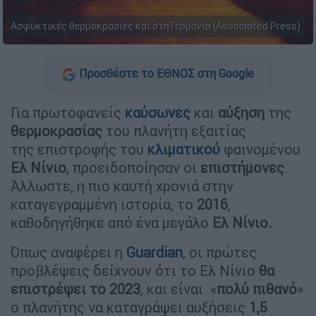
Ασφυκτικές θερμοκρασίες και στη Γερμανία (Associated Press)
Προσθέστε το ΕΘΝΟΣ στη Google
Για πρωτοφανείς
καύσωνες
και
αύξηση
της
θερμοκρασίας
του πλανήτη εξαιτίας
της επιστροφής του
κλιματικού
φαινομένου
Ελ Νίνιο
, προειδοποίησαν οι
επιστήμονες
.
Άλλωστε, η πιο καυτή χρονιά στην
καταγεγραμμένη ιστορία, το
2016
,
καθοδηγήθηκε από ένα μεγάλο
Ελ Νίνιο.
Όπως αναφέρει η
Guardian
, oι πρώτες
προβλέψεις δείχνουν ότι το Ελ Νίνιο
θα
επιστρέψει το 2023
, και είναι «
πολύ πιθανό
»
ο πλανήτης να καταγράψει αυξήσεις
1,5