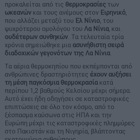
προκαλείται από τις
θερμοκρασίες
των
ωκεανών
και τους ανέμους στον
Ειρηνικό
,
που αλλάζει μεταξύ του
Ελ Νίνιο
, του
ψυχρότερου ομολόγου του
Λα Νίνια
, και
ουδέτερων συνθηκών
. Τα τελευταία τρία
χρόνια σημειώθηκε μια
ασυνήθιστη σειρά
διαδοχικών γεγονότων της Λα Νίνια
.
Τα αέρια θερμοκηπίου που εκπέμπονται από
ανθρώπινες δραστηριότητες
έχουν αυξήσει
τη μέση παγκόσμια θερμοκρασία
κατά
περίπου 1,2 βαθμούς Κελσίου μέχρι σήμερα.
Αυτό έχει ήδη οδηγήσει σε καταστροφικές
επιπτώσεις σε όλο τον κόσμο, από το
ξέσπασμα καύσωνα στις ΗΠΑ και την
Ευρώπη μέχρι τις καταστροφικές πλημμύρες
στο Πακιστάν και τη Νιγηρία, βλάπτοντας
εκατομμύρια ανθρώπους.