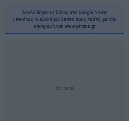
Ακολούθησε το Έθνος στο Google News!
Live όλες οι εξελίξεις λεπτό προς λεπτό, με την
υπογραφή του www.ethnos.gr