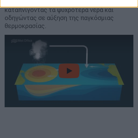
νερά να εξαπλωθούν προς τα ανατολικά,
καταπνίγοντας τα ψυχρότερα νερά και
οδηγώντας σε αύξηση της παγκόσμιας
θερμοκρασίας.
video