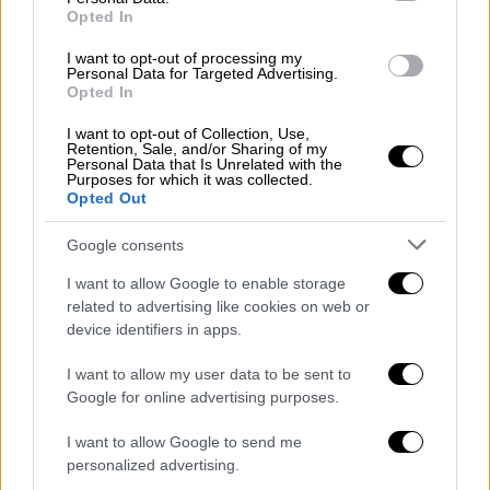
Ιανουαρίου από το Γραφείο Μετεωρολογίας
Opted In
της Αυστραλίας έδειξαν ότι η χώρα θα
I want to opt-out of processing my
μπορούσε να μεταβεί από τρία χρόνια
Personal Data for Targeted Advertising.
Opted In
βροχοπτώσεων πάνω από το μέσο όρο σε
μια από τις θερμότερες και ξηρότερες
I want to opt-out of Collection, Use,
Retention, Sale, and/or Sharing of my
περιόδους Ελ Νίνιο που έχουν καταγραφεί
Personal Data that Is Unrelated with the
Purposes for which it was collected.
ποτέ, αυξάνοντας τον κίνδυνο σοβαρών
Opted Out
καύσωνων
, ξηρασίας και πυρκαγιών. Τον
Δεκέμβριο, η Εθνική Υπηρεσία Ωκεανών και
Google consents
Ατμόσφαιρας των ΗΠΑ αξιολόγησε τις
I want to allow Google to enable storage
πιθανότητες σχηματισμού ενός Ελ Νίνιο
related to advertising like cookies on web or
μέχρι τον Αύγουστο-Οκτώβριο σε 66%.
device identifiers in apps.
Η κλίμακα του πιθανού Ελ Νίνιο ήταν ακόμη
I want to allow my user data to be sent to
Google for online advertising purposes.
ασαφής. Ο καθηγητής Άντι Τέρνερ, στο
Πανεπιστήμιο του Reading, δήλωσε: «Πολλά
I want to allow Google to send me
μοντέλα εποχικών προβλέψεων
personalized advertising.