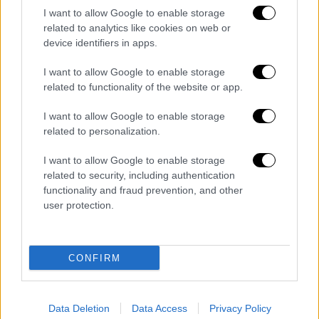
υποδηλώνουν την άφιξη μέτριων συνθηκών
I want to allow Google to enable storage
Ελ Νίνιο από το καλοκαίρι του 2023». Η
related to analytics like cookies on web or
εικόνα θα ήταν πολύ πιο ξεκάθαρη μέχρι τον
device identifiers in apps.
Ιούνιο, είπαν οι επιστήμονες.
I want to allow Google to enable storage
Τι είναι το φαινόμενο Ελ Νίνιο-Λα
related to functionality of the website or app.
Νίνια - Οι επιπτώσεις του
I want to allow Google to enable storage
related to personalization.
Σύμφωνα με τον
Guardian
το φαινόμενο Ελ
Νίνιο-Λα Νίνια είναι η μεγαλύτερη αιτία των
I want to allow Google to enable storage
ετήσιων διαφορών στον καιρό σε πολλές
related to security, including authentication
περιοχές. Στα έτη Λα Νίνα, οι άνεμοι από
functionality and fraud prevention, and other
user protection.
ανατολικά προς δυτικά του Ειρηνικού είναι
ισχυρότεροι, ωθώντας τα θερμά επιφανειακά
ύδατα προς τα δυτικά και αντλώντας
CONFIRM
βαθύτερα, ψυχρότερα ύδατα στα ανατολικά.
Τα φαινόμενα Ελ Νίνιο συμβαίνουν όταν οι
άνεμοι εξασθενούν, επιτρέποντας στα θερμά
Data Deletion
Data Access
Privacy Policy