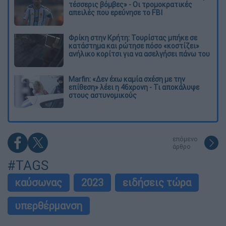
τέσσερις βόμβες» - Οι τρομοκρατικές
απειλές που ερεύνησε το FBI
Φρίκη στην Κρήτη: Τουρίστας μπήκε σε
κατάστημα και ρώτησε πόσο «κοστίζει»
ανήλικο κορίτσι για να ασελγήσει πάνω του
Marfin: «Δεν έχω καμία σχέση με την
επίθεση» λέει η 46χρονη - Τι αποκάλυψε
στους αστυνομικούς
επόμενο
άρθρο
#TAGS
καύσωνας
2023
ειδήσεις τώρα
υπερθέρμανση