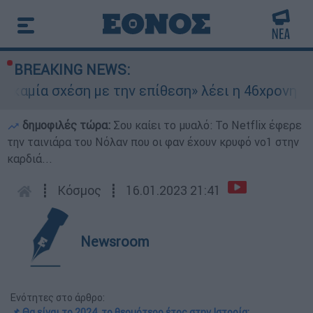
BREAKING NEWS:
α σχέση με την επίθεση» λέει η 46χρονη - Τι απ
δημοφιλές τώρα:
Σου καίει το μυαλό: Το Netflix έφερε
την ταινιάρα του Νόλαν που οι φαν έχουν κρυφό νο1 στην
καρδιά...
┋
Κόσμος
┋
16.01.2023 21:41
Newsroom
Ενότητες στο άρθρο:
📌 Θα είναι το 2024 το θερμότερο έτος στην Ιστορία;