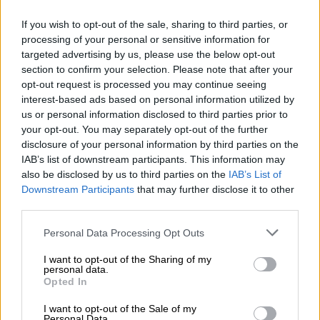
College του Λονδίνου, Ηνωμένο Βασίλειο
If you wish to opt-out of the sale, sharing to third parties, or
προειδοποίησε ότι τα ακραία καιρικά
processing of your personal or sensitive information for
φαινόμενα που είδαμε
στον πλανήτη μας το
targeted advertising by us, please use the below opt-out
2021 και το 2022 θα ωχριούν [μπροστά σε
section to confirm your selection. Please note that after your
αυτά του 2023]
.
opt-out request is processed you may continue seeing
interest-based ads based on personal information utilized by
Ενώ ο καθηγητής Τιμ Πάλμερ, στο
us or personal information disclosed to third parties prior to
your opt-out. You may separately opt-out of the further
Πανεπιστήμιο της Οξφόρδης, δήλωσε: «Η
disclosure of your personal information by third parties on the
συσχέτιση μεταξύ των ακραίων καιρικών
IAB’s list of downstream participants. This information may
φαινομένων και της παγκόσμιας μέσης
also be disclosed by us to third parties on the
IAB’s List of
θερμοκρασίας δεν είναι τόσο ισχυρή [αλλά]
Downstream Participants
that may further disclose it to other
third parties.
οι θερμοδυναμικές επιδράσεις της
κλιματικής αλλαγής θα κάνουν τις ανωμαλίες
Please note that this website/app uses one or more Google
Personal Data Processing Opt Outs
που θα έχουμε από ένα έτος Ελ Νίνιο
services and may gather and store information including but
not limited to your visit or usage behaviour. You may click to
I want to opt-out of the Sharing of my
ακριβώς πιο ακραίες».
personal data.
grant or deny consent to Google and its third-party tags to
Opted In
use your data for below specified purposes in below Google
Τα αποτελέσματα της
μοντελοποίησης
consent section.
I want to opt-out of the Sale of my
κλίματος που εκδόθηκαν στις αρχές
Personal Data.