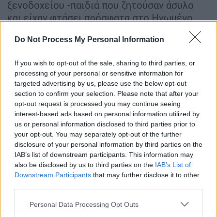
ξενοδοχείου -παιδιά που ζητούσαν άσυλο
και είχαν φτάσει πρόσφατα στο Ηνωμένο
Βασίλειο, πολλά από αυτά με μικρές βάρκες,
Do Not Process My Personal Information
χωρίς γονείς ή φροντιστές- θα γίνονταν
στόχος εγκληματικών δικτύων, όπως
If you wish to opt-out of the sale, sharing to third parties, or
μεταδίδει η
Guardian
.
processing of your personal or sensitive information for
targeted advertising by us, please use the below opt-out
Απαντώντας σε ερώτηση του Φιλελεύθερου
section to confirm your selection. Please note that after your
opt-out request is processed you may continue seeing
Δημοκρατικού Πολ Σκρίβεν, ο Λόρδος Μάρεϊ
interest-based ads based on personal information utilized by
αποκάλυψε τα στοιχεία, τα οποία έχουν
us or personal information disclosed to third parties prior to
συγκεντρωθεί από τον Ιούλιο του 2021. «Το
your opt-out. You may separately opt-out of the further
υπουργείο Εσωτερικών δεν έχει καμία
disclosure of your personal information by third parties on the
εξουσία να κρατάει ασυνόδευτα παιδιά που
IAB’s list of downstream participants. This information may
also be disclosed by us to third parties on the
IAB’s List of
ζητούν άσυλο σε αυτά τα ξενοδοχεία και
Downstream Participants
that may further disclose it to other
γνωρίζουμε ότι κάποια από αυτά
third parties.
εξαφανίζονται.
Πολλά
από αυτά που
Please note that this website/app uses one or more Google
Personal Data Processing Opt Outs
εξαφανίζονται
εντοπίζονται
στη συνέχεια».
services and may gather and store information including but