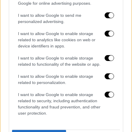
Google for online advertising purposes.
I want to allow Google to send me
personalized advertising.
I want to allow Google to enable storage
video
related to analytics like cookies on web or
device identifiers in apps.
I want to allow Google to enable storage
related to functionality of the website or app.
I want to allow Google to enable storage
Ο παρατηρητής μετανάστευσης διαπίστωσε
related to personalization.
τον Οκτώβριο ότι τα ξενοδοχεία που
χρησιμοποιούνταν για τη φιλοξενία
I want to allow Google to enable storage
ασυνόδευτων παιδιών απασχολούσαν
related to security, including authentication
functionality and fraud prevention, and other
προσωπικό
που δεν είχε ελεγχθεί
από την
user protection.
Υπηρεσία Γνωστοποίησης και Φραγής (DBS),
όπως απαιτείται από τους κυβερνητικούς