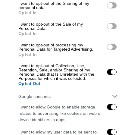
not limited to your visit or usage behaviour. You may click to
I want to opt-out of the Sharing of my
Είπε, επίσης, ότι
το 88%
των 200 παιδιών
personal data.
grant or deny consent to Google and its third-party tags to
Opted In
-δηλαδή 176 παιδιά-
ήταν αλβανικής
use your data for below specified purposes in below Google
καταγωγής
και δήλωσε πως η κυβέρνηση
consent section.
I want to opt-out of the Sale of my
Personal Data.
ελπίζει να καταργήσει σταδιακά τη χρήση
Opted In
των ξενοδοχείων για τα παιδιά «το
συντομότερο δυνατό».
I want to opt-out of processing my
Personal Data for Targeted Advertising.
Opted In
Η αστυνομία του Σάσεξ γνωστοποίησε πως
συνέλαβε δύο άνδρες
ως ύποπτους για
I want to opt-out of Collection, Use,
Retention, Sale, and/or Sharing of my
εμπορία ανθρώπων, αφού είδαν παιδιά που
Personal Data that Is Unrelated with the
Purposes for which it was collected.
διέμεναν σε ένα ξενοδοχείο να μπαίνουν στο
Opted Out
αυτοκίνητό τους. Εκπρόσωπος δήλωσε πως
δεν είχαν λάβει καμία καταγγελία για
Google consents
απαγωγή.
I want to allow Google to enable storage
related to advertising like cookies on web or
Προσωπικό που δεν είχε ελεγχθεί
device identifiers in apps.
εργαζόταν στα ξενοδοχεία
I want to allow my user data to be sent to