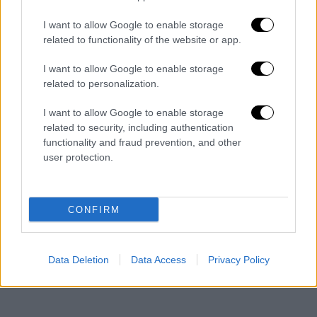
Νότιας Κορέας
, ο ΓΓ του NATO τόνισε ότι
I want to allow Google to enable storage
όλες οι περιοχές του κόσμου συνδέονται και
related to functionality of the website or app.
ότι η
συμμαχία
θέλει να συνεισφέρει στην
αντιμετώπιση παγκόσμιων απειλών,
I want to allow Google to enable storage
related to personalization.
διευρύνοντας τις εταιρικές σχέσεις της
στην Ασία.
I want to allow Google to enable storage
related to security, including authentication
functionality and fraud prevention, and other
user protection.
CONFIRM
Data Deletion
Data Access
Privacy Policy