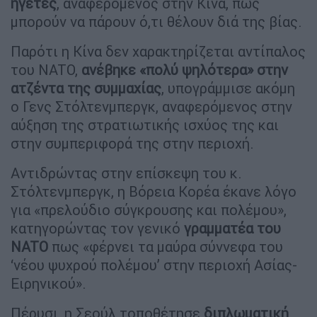
ηγέτες
, αναφερόμενος στην Κίνα, πως
μπορούν να πάρουν ό,τι θέλουν διά της βίας.
Παρότι η Κίνα δεν χαρακτηρίζεται αντίπαλος
του NATO,
ανέβηκε «πολύ ψηλότερα» στην
ατζέντα της συμμαχίας
, υπογράμμισε ακόμη
ο Γενς Στόλτενμπεργκ, αναφερόμενος στην
αύξηση της στρατιωτικής ισχύος της και
στην συμπεριφορά της στην περιοχή.
Αντιδρώντας στην επίσκεψη του κ.
Στόλτενμπεργκ, η Βόρεια Κορέα έκανε λόγο
για «πρελούδιο σύγκρουσης και πολέμου»,
κατηγορώντας τον γενικό
γραμματέα του
NATO
πως «φέρνει τα μαύρα σύννεφα του
‘νέου ψυχρού πολέμου’ στην περιοχή Ασίας-
Ειρηνικού».
Πέρυσι, η Σεούλ τοποθέτησε
διπλωματική