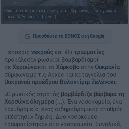
Ρωσικά χτυπήματα στο κέντρο της Χερσώνας (φωτογραφία
αρχείου/ Associated Press)
Προσθέστε το ΕΘΝΟΣ στη Google
Τέσσερις
νεκρούς
και έξι
τραυματίες
προκάλεσαν ρωσικοί βομβαρδισμοί
σε
Χερσώνα
και το
Χάρκοβο
στην
Ουκρανία
,
σύμφωνα με τις Αρχές και καταγγελία του
Ουκρανού προέδρου
Βολοντίμιρ Ζελένσκι
.
«Ο ρωσικός στρατός
βομβάρδιζε βάρβαρα τη
Χερσώνα όλη μέρα
(...). Ένα νοσοκομείο, ένα
ταχυδρομείο, ένας σιδηροδρομικός σταθμός
υπέστησαν ζημιές. Δυο νοσοκόμες
τραυματίστηκαν στο νοσοκομείο. Συνολικά,