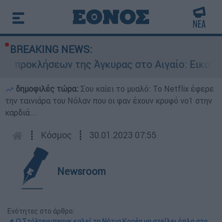
BREAKING NEWS:
ήσεων της Άγκυρας στο Αιγαίο: Εικονική αερομ
δημοφιλές τώρα:
Σου καίει το μυαλό: Το Netflix έφερε
την ταινιάρα του Νόλαν που οι φαν έχουν κρυφό νο1 στην
καρδιά...
┋
Κόσμος
┋
30.01.2023 07:55
Newsroom
Ενότητες στο άρθρο:
📌 Ο Στόλτενμπεργκ καλεί τη Νότια Κορέα να στείλει όπλα στο