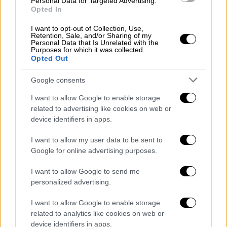
Personal Data for Targeted Advertising.
θανατηφόρας στρατιωτικής βοήθειας από τη
Opted In
Νότια Κορέα
στην
Ουκρανία
, αλλά παρότρυνε
I want to opt-out of Collection, Use,
τη
νοτιοκορεατική κυβέρνηση
να κάνει
Retention, Sale, and/or Sharing of my
Personal Data that Is Unrelated with the
περισσότερα, επικαλούμενος την
Purposes for which it was collected.
Opted Out
«
επείγουσα ανάγκη
» του ουκρανικού
στρατού για πυρομαχικά.
Google consents
«Καλώ τη Δημοκρατία της Κορέας να
I want to allow Google to enable storage
related to advertising like cookies on web or
συνεχίσει και να κλιμακώσει τη στρατιωτική
device identifiers in apps.
βοήθεια», είπε ο κ. Στόλτενμπεργκ. «Σε
τελευταία ανάλυση
, πρόκειται για απόφαση
I want to allow my user data to be sent to
που καλείστε να πάρετε εσείς, όμως θα πω
Google for online advertising purposes.
ότι
αρκετοί σύμμαχοι στο NATO που είχαν
I want to allow Google to send me
πολιτική να μην εξαγάγουν ποτέ όπλα σε
personalized advertising.
εμπόλεμα κράτη άλλαξαν την πολιτική τους
πλέον
», πρόσθεσε.
I want to allow Google to enable storage
related to analytics like cookies on web or
Στις
επαφές που είχε με αξιωματούχους της
device identifiers in apps.