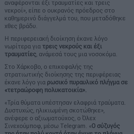
αναφέρονται έξι τραυματίες και τρεις
νεκροί», είπε ο ουκρανός πρόεδρος στο
καθημερινό διάγγελμά του, που μεταδόθηκε
χθες βράδυ.
Η περιφερειακή διοίκηση έκανε λόγο
νωρίτερα για
τρεις νεκρούς και έξι
τραυματίες
, ανάμεσά τους μια νοσοκόμα.
Στο Χάρκοβο, ο επικεφαλής της
στρατιωτικής διοίκησης της περιφέρειας
έκανε λόγο για
ρωσικό πυραυλικό πλήγμα σε
«τετραώροφη πολυκατοικία».
«Τρία θύματα υπέστησαν ελαφριά τραύματα.
Δυστυχώς, ηλικιωμένη σκοτώθηκε»,
ανέφερε ο αξιωματούχος, ο Όλεχ
Σινεχούμποφ, μέσω Telegram. «
Ο σύζυγός
της ήταν πολύ κοντά όταν έγινε το πλήγμα,