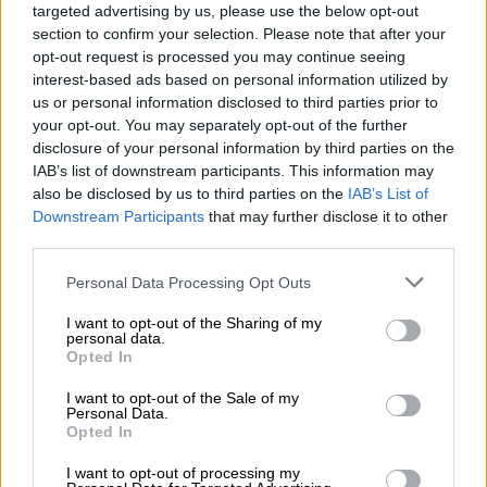
targeted advertising by us, please use the below opt-out
προσφέρει στην Ουκρανία, ακολουθώντας το
section to confirm your selection. Please note that after your
παράδειγμα άλλων κρατών που μετέβαλαν
opt-out request is processed you may continue seeing
την πολιτική τους να μην στέλνουν όπλα σε
interest-based ads based on personal information utilized by
us or personal information disclosed to third parties prior to
εμπόλεμες χώρες έπειτα από την εισβολή
your opt-out. You may separately opt-out of the further
της Ρωσίας στην ουκρανική επικράτεια την
disclosure of your personal information by third parties on the
24η Φεβρουαρίου 2022
.
IAB’s list of downstream participants. This information may
also be disclosed by us to third parties on the
IAB’s List of
Ο κ. Στόλτενμπεργκ κάνει στη Σεούλ τον
Downstream Participants
that may further disclose it to other
πρώτο σταθμό περιοδείας του στην Ασία
η
third parties.
οποία θα συμπεριλάβει επίσης επίσκεψη
Please note that this website/app uses one or more Google
Personal Data Processing Opt Outs
στην Ιαπωνία, με σκοπό την ενίσχυση των
services and may gather and store information including but
σχέσεων με συμμάχους των
ΗΠΑ
, εν μέσω
not limited to your visit or usage behaviour. You may click to
I want to opt-out of the Sharing of my
personal data.
grant or deny consent to Google and its third-party tags to
του πολέμου στην Ουκρανία και με φόντο
Opted In
use your data for below specified purposes in below Google
την κλιμάκωση των εντάσεων με την
Κίνα
.
consent section.
I want to opt-out of the Sale of my
Personal Data.
Κατά τη διάρκεια ομιλίας του σε
ινστιτούτο
Opted In
μελετών στη Σεούλ
, ο Νορβηγός εξέφρασε
I want to opt-out of processing my
ευγνωμοσύνη για την αποστολή μη