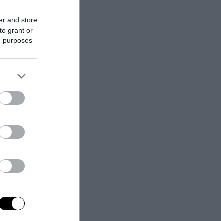
er and store
to grant or
ed purposes