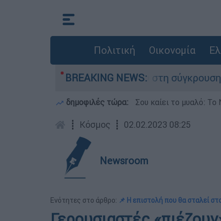
Πολιτική
Οικονομία
Ελ
 που έχασε τη ζωή του στη σύγκρουση ελικοπτέ
BREAKING NEWS:
δημοφιλές τώρα:
Σου καίει το μυαλό: Το 
┋
Κόσμος
┋
02.02.2023 08:25
Newsroom
Ενότητες στο άρθρο:
📌 Η επιστολή που θα σταλεί στ
Γερουσιαστές «πιέζουν»