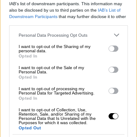
IAB’s list of downstream participants. This information may
Λαμβάνουμε ήδη
μέτρα
, είμαστε ευαίσθητοι
also be disclosed by us to third parties on the
IAB’s List of
σε αυτά τα ζητήματα. Επειδή υποχρέωσή μας
Downstream Participants
that may further disclose it to other
είναι να
προστατεύσουμε
αυτές τις
third parties.
αποστολές. Αλλά βλέπουμε επίσης κάποιες
Please note that this website/app uses one or more Google
Personal Data Processing Opt Outs
χώρες που δεν έχουν καμία σχέση με αυτό το
services and may gather and store information including but
περιστατικό, ευρωπαϊκές χώρες, να τις
not limited to your visit or usage behaviour. You may click to
I want to opt-out of the Sharing of my
personal data.
κλείνουν επίσης.
grant or deny consent to Google and its third-party tags to
Opted In
use your data for below specified purposes in below Google
Γνωρίζουμε επίσης ότι ορισμένες χώρες
consent section.
I want to opt-out of the Sale of my
Personal Data.
λένε στις άλλες να "συμμετάσχουν" σε αυτή
Opted In
τη δράση, δηλαδή στη δράση του
I want to opt-out of processing my
κλεισίματος
. Έχουμε τέτοιου είδους
Personal Data for Targeted Advertising.
πληροφορίες. Από κάθε άποψη, από όποια
Opted In
οπτική γωνία και αν το δει κανείς, αυτές οι
I want to opt-out of Collection, Use,
δηλώσεις και οι ενέργειες κλεισίματος είναι
Retention, Sale, and/or Sharing of my
Personal Data that Is Unrelated with the
σκόπιμες.
Purposes for which it was collected.
Opted Out
Έχουμε προβεί στις απαραίτητες