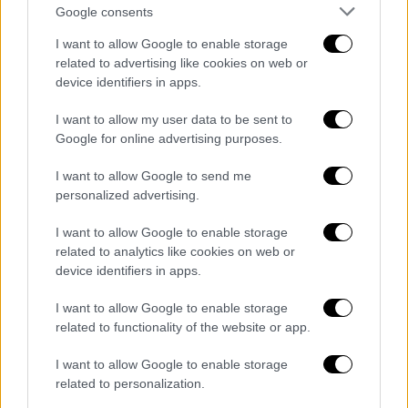
Google consents
προειδοποιήσεις
. Από εδώ και στο εξής, αν
καταφεύγουν σε τέτοιες μεθόδους χωρίς να
I want to allow Google to enable storage
μοιράζονται συγκεκριμένες πληροφορίες και
related to advertising like cookies on web or
device identifiers in apps.
έγγραφα, θα λάβουμε πρόσθετα μέτρα
εναντίον τους», δήλωσε χαρακτηριστικά.
I want to allow my user data to be sent to
Google for online advertising purposes.
ΟΛΕΣ ΟΙ ΕΙΔΗΣΕΙΣ
I want to allow Google to send me
Ραγδαία μεταβολή του καιρού: Πυκνές
personalized advertising.
χιονοπτώσεις στην Αττική, μεγάλη
πτώση της θερμοκρασίας και παγετός -
I want to allow Google to enable storage
related to analytics like cookies on web or
Η πρόγνωση Μαρουσάκη
device identifiers in apps.
Η ακτινογραφία της τροπολογίας για
«μπλόκο» στο κόμμα Κασιδιάρη: Πότε θα
I want to allow Google to enable storage
διεξαχθεί η ψηφοφορία – Σε αναζήτηση
related to functionality of the website or app.
συναίνεσης η κυβέρνηση
I want to allow Google to enable storage
Κερκόπορτα για κατάργηση της
related to personalization.
κυριακάτικης αργίας στο εμπόριο: