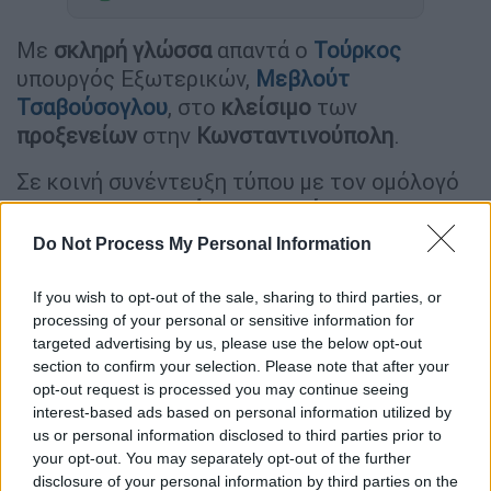
Με
σκληρή
γλώσσα
απαντά ο
Τούρκος
υπουργός Εξωτερικών,
Μεβλούτ
Τσαβούσογλου
, στο
κλείσιμο
των
προξενείων
στην
Κωνσταντινούπολη
.
Σε κοινή συνέντευξη τύπου με τον ομόλογό
του της
Αργεντινής
, ο
Τσαβούσογλου
χαρακτήρισε «
σκόπιμη
» αυτή την κίνηση -
Do Not Process My Personal Information
ντόμινο των
δυτικών
χωρών
και
προειδοποίησε για
νέα
μέτρα
της
Άγκυρας
If you wish to opt-out of the sale, sharing to third parties, or
εναντίον των
πρεσβειών
, αν συνεχίσουν
processing of your personal or sensitive information for
targeted advertising by us, please use the below opt-out
αυτή τη
δράση
.
section to confirm your selection. Please note that after your
opt-out request is processed you may continue seeing
«Το
υπουργείο
Εσωτερικών
μας έχει αυξήσει
interest-based ads based on personal information utilized by
τα μέτρα ασφαλείας
μας ειδικά σε
us or personal information disclosed to third parties prior to
αποστολές
ορισμένων
χωρών
μετά από το
your opt-out. You may separately opt-out of the further
κάψιμο του
Κορανίου
και αυτή την ασέβεια.
disclosure of your personal information by third parties on the