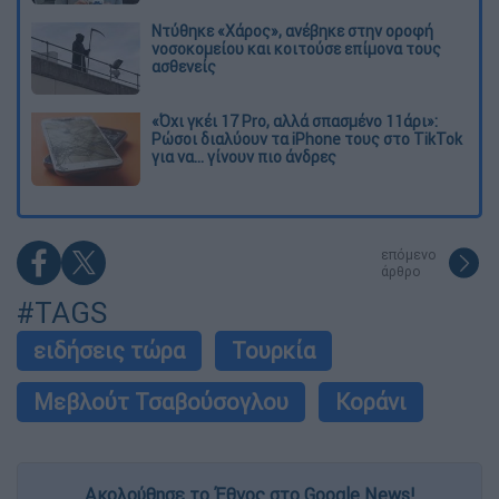
Ντύθηκε «Χάρος», ανέβηκε στην οροφή
νοσοκομείου και κοιτούσε επίμονα τους
ασθενείς
«Όχι γκέι 17 Pro, αλλά σπασμένο 11άρι»:
Ρώσοι διαλύουν τα iPhone τους στο TikTok
για να... γίνουν πιο άνδρες
επόμενο
άρθρο
#TAGS
ειδήσεις τώρα
Τουρκία
Μεβλούτ Τσαβούσογλου
Κοράνι
Ακολούθησε το Έθνος στο Google News!