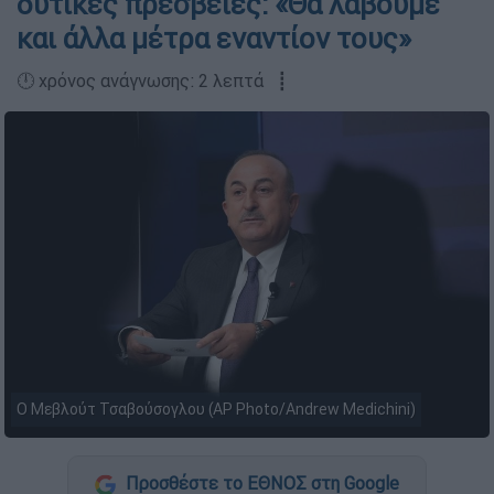
δυτικές πρεσβείες: «Θα λάβουμε
και άλλα μέτρα εναντίον τους»
🕛 χρόνος ανάγνωσης: 2 λεπτά ┋
Ο Μεβλούτ Τσαβούσογλου (AP Photo/Andrew Medichini)
Προσθέστε το ΕΘΝΟΣ στη Google