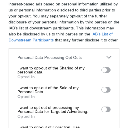
Τα σεισμικό ρήγμα διατρέχει τα δυτικά όρια
interest-based ads based on personal information utilized by
us or personal information disclosed to third parties prior to
της
πόλης Nurdag?
και έχει προκαλέσει
your opt-out. You may separately opt-out of the further
σημαντικές καταστροφές σε εγκαταστάσεις
disclosure of your personal information by third parties on the
σιλό αγροτικών προϊόντων και ζημιές στο
IAB’s list of downstream participants. This information may
οδικό δίκτυο και τις υποδομές.
also be disclosed by us to third parties on the
IAB’s List of
Downstream Participants
that may further disclose it to other
«Η εμφάνιση του ρήγματος στην επιφάνεια
third parties.
αποτελεί κορυφαία επιστημονική
Please note that this website/app uses one or more Google
Personal Data Processing Opt Outs
παρατήρηση, δεδομένου ότι συνδυάζονται τα
services and may gather and store information including but
ενόργανα δεδομένα με επιτόπιες
not limited to your visit or usage behaviour. You may click to
I want to opt-out of the Sharing of my
personal data.
grant or deny consent to Google and its third-party tags to
παρατηρήσεις. Τα στοιχεία της σεισμικής
Opted In
use your data for below specified purposes in below Google
διάρρηξης στην επιφάνεια θα αναλυθούν,
consent section.
I want to opt-out of the Sale of my
γεωμετρικά, κινηματικά και δυναμικά, έτσι
Personal Data.
ώστε να αποκτηθεί ολοκληρωμένη εικόνα
Opted In
για το σεισμοτεκτονικό πλαίσιο» τονισε ο
I want to opt-out of processing my
επικεφαλής της αποστολής, καθηγητής
Personal Data for Targeted Advertising.
Opted In
Ευθύμης Λέκκας
.
I want to opt-out of Collection, Use,