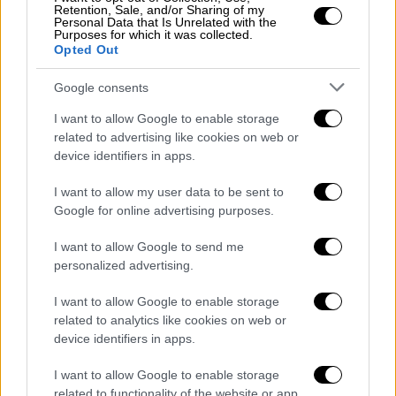
«Τα δεδομένα αυτά αποτελούν έναν κρίσιμο
Retention, Sale, and/or Sharing of my
Personal Data that Is Unrelated with the
παράγοντα στην ερμηνεία των τεράστιων
Purposes for which it was collected.
Opted Out
βλαβών που έχουν προκληθεί από το σεισμό,
σε συνδυασμό με την
τρωτότητα των
Google consents
κτιρίων
, όπως αυτός αναλύεται από τον
I want to allow Google to enable storage
καθηγητή
Παναγιώτη Καρύδη
», συνέχισε.
related to advertising like cookies on web or
device identifiers in apps.
Ο τύπος του ρήγματος, που είναι οριζόντιας
ολίσθησης και παρουσιάζει μετακίνηση της
I want to allow my user data to be sent to
τάξης των 5 μέτρων στην περιοχή,
Google for online advertising purposes.
δημιουργεί ιδιότυπες ζημιές στα κτίρια,
I want to allow Google to send me
αντίστοιχες με αυτές που είχαν παρατηρηθεί
personalized advertising.
στο σεισμό του Izmit, το 1999.
I want to allow Google to enable storage
ΟΛΕΣ ΟΙ ΕΙΔΗΣΕΙΣ
related to analytics like cookies on web or
device identifiers in apps.
Πόσος χρόνος θα χρειαστεί για την
ανοικοδόμηση των κατεστραμμένων
I want to allow Google to enable storage
related to functionality of the website or app.