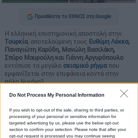
Προσθέστε το ΕΘΝΟΣ στη Google
Η ελληνική επιστημονική αποστολή στην
Τουρκία
, αποτελούμενη τους
Ευθύμη Λέκκα
,
Παναγιώτη Καρύδη, Μανώλη Βασιλάκη,
Σπύρο Μαυρούλη και Γιάννη Αργυρόπουλο
εντόπισε το μεγάλο
σεισμικό ρήγμα
που
εμφανίζεται στην επιφάνεια κοντά στην
πόλη Nurdag?.
Όπως ανακοίνωσε ο
Ευθύμης Λέκκας
, το
Do Not Process My Personal Information
ρήγμα εμφανίζεται σε μήκος
εκατοντάδων
μέτρων στην επιφάνεια και τέμνει
If you wish to opt-out of the sale, sharing to third parties, or
processing of your personal or sensitive information for
αλλουβιακούς σχηματισμούς
μέσα στο
targeted advertising by us, please use the below opt-out
τεκτονικό βύθισμα
(pull-apart basin), στο
section to confirm your selection. Please note that after your
οποίο αναπτύσσεται ένα επίπεδο οροπέδιο.
opt-out request is processed you may continue seeing