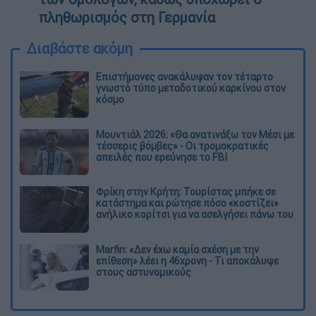
πληθωρισμός στη Γερμανία
Διαβάστε ακόμη
Επιστήμονες ανακάλυψαν τον τέταρτο
γνωστό τύπο μεταδοτικού καρκίνου στον
κόσμο
Μουντιάλ 2026: «Θα ανατινάξω τον Μέσι με
τέσσερις βόμβες» - Οι τρομοκρατικές
απειλές που ερεύνησε το FBI
Φρίκη στην Κρήτη: Τουρίστας μπήκε σε
κατάστημα και ρώτησε πόσο «κοστίζει»
ανήλικο κορίτσι για να ασελγήσει πάνω του
Marfin: «Δεν έχω καμία σχέση με την
επίθεση» λέει η 46χρονη - Τι αποκάλυψε
στους αστυνομικούς