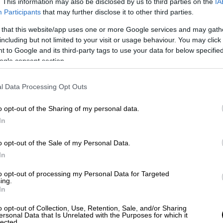
. This information may also be disclosed by us to third parties on the
IA
Participants
that may further disclose it to other third parties.
 that this website/app uses one or more Google services and may gath
including but not limited to your visit or usage behaviour. You may click 
 to Google and its third-party tags to use your data for below specifi
ogle consent section.
l Data Processing Opt Outs
 το ΕΘΝΟΣ στη Google
o opt-out of the Sharing of my personal data.
In
άλει σε πρώην μάνατζερ,
αποζημίωση
ύψους
o opt-out of the Sale of my Personal Data.
ά την δικαίωσή
της από ελβετικό
In
ι καταγγέλλοντας εκφοβισμό (
μπούλινγκ
)
ρει δημοσίευμα της εφημερίδας
Tages-
to opt-out of processing my Personal Data for Targeted
ing.
In
 δικαστήριο της πόλης Βοντ, στη νότια
o opt-out of Collection, Use, Retention, Sale, and/or Sharing
ersonal Data that Is Unrelated with the Purposes for which it
α από
12ετή δικαστικό αγώνα
.
lected.