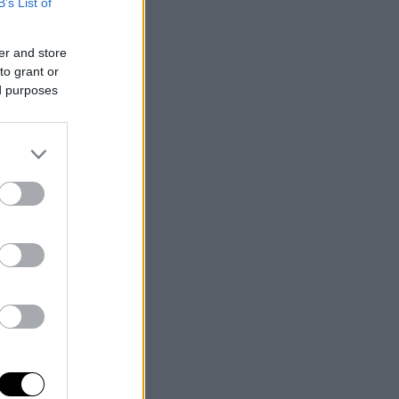
B’s List of
er and store
to grant or
ed purposes