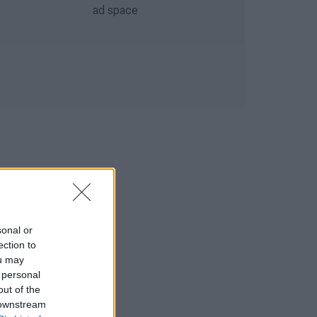
sonal or
ection to
ou may
 personal
out of the
 downstream