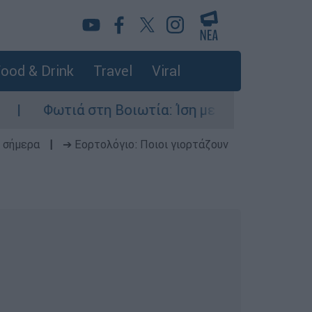
ood & Drink
Travel
Viral
ωτιά στη Βοιωτία: Ίση με έξι ατομικές βόμβες 
 σήμερα
|
➔ Εορτολόγιο: Ποιοι γιορτάζουν