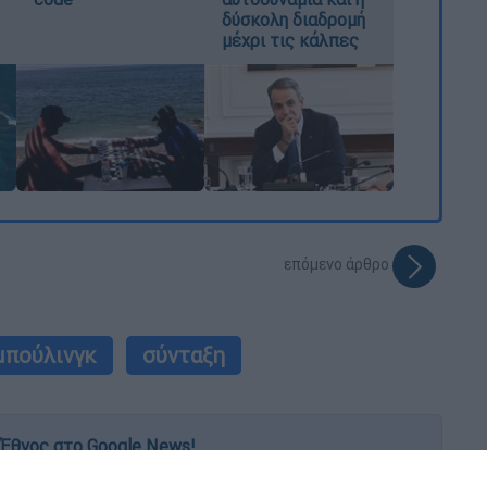
δύσκολη διαδρομή
μέχρι τις κάλπες
επόμενο άρθρο
μπούλινγκ
σύνταξη
Έθνος στο Google News!
 λεπτό, με την υπογραφή του www.ethnos.gr