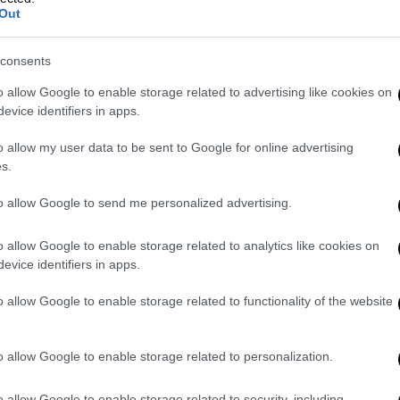
Out
μιας ασφάλειας τροφίμων
ισχυρίζεται ότι
 απαξιωμένη από υπαλλήλους της Nestle και
consents
ύμα
ώστε χρειάστηκε να αιτηθεί
σύνταξη
o allow Google to enable storage related to advertising like cookies on
ρεται στο
δημοσίευμα
.
evice identifiers in apps.
αντίον της Nestle το 2011 μετά την
o allow my user data to be sent to Google for online advertising
0. Η δικηγόρος της, η Ματίλντ Μπεσονέ,
s.
χνει ότι το δικαστήριο αποδέχεται τον
to allow Google to send me personalized advertising.
ταστράφηκε η καριέρα της και ότι ο
νη.
o allow Google to enable storage related to analytics like cookies on
evice identifiers in apps.
Η αγωγή μου εναντίον της Nestle ποτέ δεν
ήριο να αναγνωρίσει την αδικία που
o allow Google to enable storage related to functionality of the website
o allow Google to enable storage related to personalization.
 για το μετά: 5,5 εκατ. άνθρωποι μπορεί να
o allow Google to enable storage related to security, including