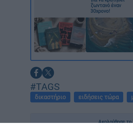
ζωντανό έναν
30χρονο!
#TAGS
δικαστήριο
ειδήσεις τώρα
Ακολούθησε το 
Live όλες οι εξελίξεις λεπτό προς