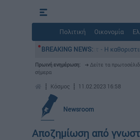
Πολιτική
Οικονομία
Ελ
αγωγός, Γουίλιαμ Όρμπιτ - Η καθοριστική συμβο
BREAKING NEWS:
Πρωινή ενημέρωση:
➔ Δείτε τα πρωτοσέλι
σήμερα
┋
Κόσμος
┋
11.02.2023 16:58
Newsroom
Αποζημίωση από γνωστ