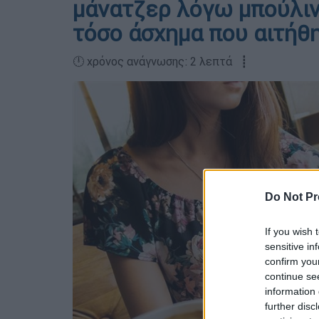
μάνατζερ λόγω μπούλινγ
τόσο άσχημα που αιτήθ
🕛 χρόνος ανάγνωσης: 2 λεπτά ┋
Do Not Pr
If you wish 
sensitive in
confirm you
continue se
information 
further disc