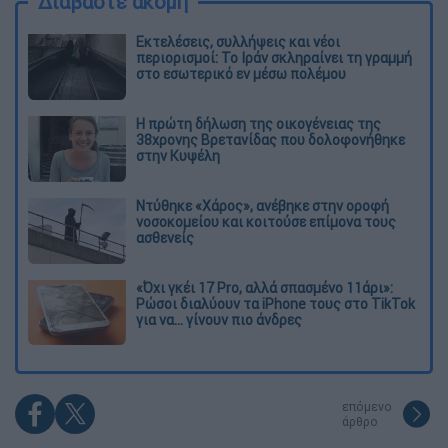
Διαβάστε ακόμη
Εκτελέσεις, συλλήψεις και νέοι
περιορισμοί: Το Ιράν σκληραίνει τη γραμμή
στο εσωτερικό εν μέσω πολέμου
Η πρώτη δήλωση της οικογένειας της
38χρονης Βρετανίδας που δολοφονήθηκε
στην Κυψέλη
Ντύθηκε «Χάρος», ανέβηκε στην οροφή
νοσοκομείου και κοιτούσε επίμονα τους
ασθενείς
«Όχι γκέι 17 Pro, αλλά σπασμένο 11άρι»:
Ρώσοι διαλύουν τα iPhone τους στο TikTok
για να... γίνουν πιο άνδρες
επόμενο
άρθρο