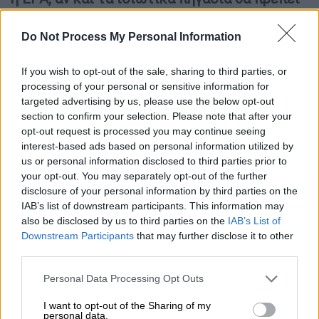
να ελεγχθούν
. Οι επιχειρήσεις κοινής
ωφέλειας που αντλούν νερό από τον ποταμό
Do Not Process My Personal Information
Οχάιο έλαβαν προφυλάξεις και τουλάχιστον
μία εταιρεία δήλωσε ότι δεν είχε εντοπίσει
If you wish to opt-out of the sale, sharing to third parties, or
processing of your personal or sensitive information for
αλλαγές στο νερό.
targeted advertising by us, please use the below opt-out
section to confirm your selection. Please note that after your
Συνωμοσιολογία;
opt-out request is processed you may continue seeing
interest-based ads based on personal information utilized by
Σε συγκέντρωση που πραγματοποίησαν
us or personal information disclosed to third parties prior to
κάτοικοι της περιοχής ζήτησαν από τους
your opt-out. You may separately opt-out of the further
αξιωματούχους διαβεβαιώσεις ότι ο αέρας
disclosure of your personal information by third parties on the
και το νερό είναι ασφαλές.
Οι ειδικοί
IAB’s list of downstream participants. This information may
also be disclosed by us to third parties on the
IAB’s List of
προέτρεψαν σε προσοχή καθώς
Downstream Participants
that may further disclose it to other
αξιολογούσαν τις μακροπρόθεσμες
third parties.
συνέπειες
, προειδοποιώντας ότι οι
Please note that this website/app uses one or more Google
ατμοσφαιρικοί ρύποι μπορούν να καθιζάνουν
Personal Data Processing Opt Outs
services and may gather and store information including but
σε επιφάνειες, να διαρρέουν σε πηγάδια και
not limited to your visit or usage behaviour. You may click to
I want to opt-out of the Sharing of my
personal data.
να μεταναστεύουν μέσω ρωγμών σε υπόγεια