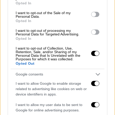
grant or deny consent to Google and its third-party tags to
Opted In
και σπίτια, μεταδίδουν οι
seattletimes
.
use your data for below specified purposes in below Google
consent section.
I want to opt-out of the Sale of my
Ωστόσο, παράγοντες της επιρροής και
Personal Data.
Opted In
ακροδεξιοί σχολιαστές
έσπευσαν να
βγάλουν τα δικά τους συμπεράσματα,
I want to opt-out of processing my
Personal Data for Targeted Advertising.
διατυπώνοντας
θεωρίες σχετικά με την
Opted In
έκταση της ζημίας
και την ομοσπονδιακή
I want to opt-out of Collection, Use,
αντίδραση, η οποία, όπως είπαν,
Retention, Sale, and/or Sharing of my
Personal Data that Is Unrelated with the
ισοδυναμούσε με εκτεταμένη συγκάλυψη.
Purposes for which it was collected.
Opted Out
«Είναι κάτι πραγματικά τρομακτικό», δήλωσε
ο
Nick Sortor
, ένας δημοσιογράφος βίντεο
Google consents
που κάλυψε την κατάσταση, στην εκπομπή
I want to allow Google to enable storage
«
Tucker Carlson Tonight
», μια δημοφιλή
related to advertising like cookies on web or
εκπομπή του
Fox News
. «Το να σκεφτόμαστε
device identifiers in apps.
ότι η ομοσπονδιακή κυβέρνηση δεν μπορεί
I want to allow my user data to be sent to
να είναι αρκετά αξιόπιστη για να μας πει αν
Google for online advertising purposes.
είναι ασφαλές ή όχι να πάμε σε μια περιοχή