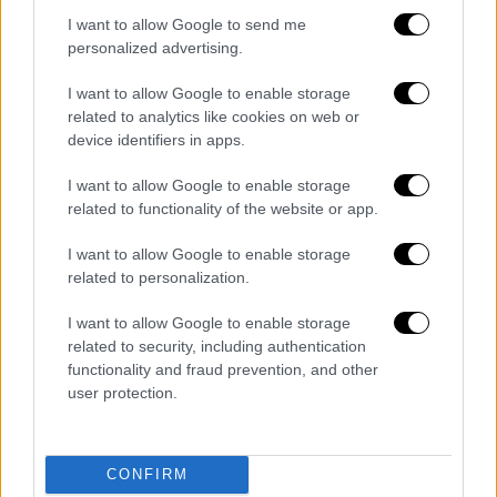
όπως αυτή».
I want to allow Google to send me
personalized advertising.
Στο διαδίκτυο, ορισμένοι μη επιστήμονες
I want to allow Google to enable storage
έγραψαν λεπτομερείς αναλύσεις σχετικά με
related to analytics like cookies on web or
τις τοξικές χημικές ουσίες, υποθέτοντας
device identifiers in apps.
ότι η αερομεταφερόμενη
συγκέντρωση
I want to allow Google to enable storage
χλωριούχου βινυλίου
, μιας από τις χημικές
related to functionality of the website or app.
ουσίες που μεταφέρονταν στο τρένο, ήταν
επικίνδυνα υψηλή. Απέκρουσαν την εκτίμηση
I want to allow Google to enable storage
της
EPA
ότι ο αέρας ήταν ασφαλής,
related to personalization.
συμπεραίνοντας αντίθετα ότι η περιοχή
I want to allow Google to enable storage
γύρω από την Ανατολική Παλαιστίνη ήταν
related to security, including authentication
άσχημα μολυσμένη για χιλιόμετρα
.
functionality and fraud prevention, and other
user protection.
Τα τοπικά μέσα ενημέρωσης περιέγραψαν
διάφορες περιβαλλοντικές συνέπειες από
την ελεγχόμενη καύση, όπως ότι κάποια
CONFIRM
ψάρια που βρέθηκαν νεκρά σε κοντινά ρυάκια