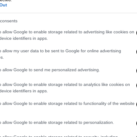
Out
consents
o allow Google to enable storage related to advertising like cookies on
evice identifiers in apps.
video
o allow my user data to be sent to Google for online advertising
s.
to allow Google to send me personalized advertising.
o allow Google to enable storage related to analytics like cookies on
evice identifiers in apps.
o allow Google to enable storage related to functionality of the website
ά των Σύρων μετά τον σεισμό
o allow Google to enable storage related to personalization.
τέπ, είπε ότι τώρα οι άνθρωποι μένουν σε
 Εκτός από τον σκληρό χειμώνα,
οι Σύροι
o allow Google to enable storage related to security, including