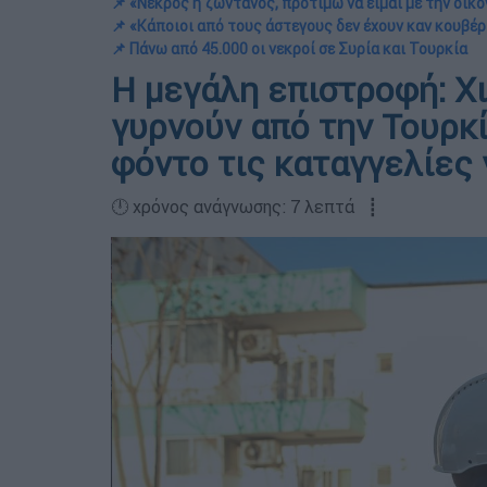
📌 «Νεκρός ή ζωντανός, προτιμώ να είμαι με την οικο
📌 «Κάποιοι από τους άστεγους δεν έχουν καν κουβέρ
📌 Πάνω από 45.000 οι νεκροί σε Συρία και Τουρκία
Η μεγάλη επιστροφή: Χ
γυρνούν από την Τουρκί
φόντο τις καταγγελίες 
🕛 χρόνος ανάγνωσης: 7 λεπτά ┋