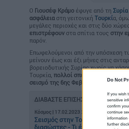
Ο
Γιουσέφ Κράμο
έφυγε από τη
Συρία
ασφάλεια
στη γειτονική
Τουρκί
α, όμ
μεγάλες περιοχές και στις δύο χώρες
επιστρέφουν
στα σπίτια τους
στην ε
παρόν.
Επωφελούμενοι από την υπόσχεση τω
μείνουν έως και έξι μήνες στις αντ
βορειοδυτικής Συρίας χωρίς να χάσο
Τουρκία,
πολλοί σπεύδουν να δουν τι
Do Not Pr
σεισμό της 6ης Φεβρουαρίου.
If you wish 
ΔΙΑΒΑΣΤΕ ΕΠΙΣΗΣ
sensitive in
confirm you
Κόσμος
|
17.02.2023 20:22
continue se
information 
Σεισμός στην Τουρκία: Συνελήφ
further disc
διασώστες - Τι έχει συμβεί