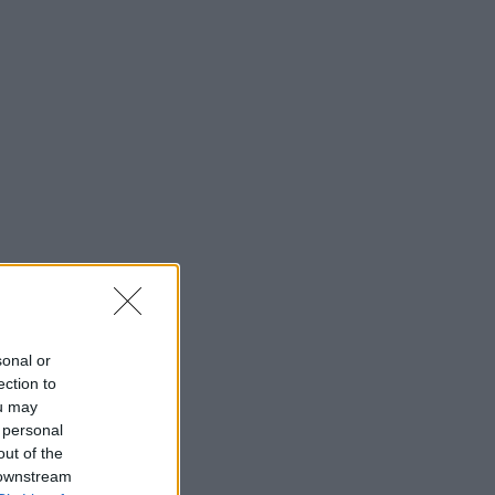
sonal or
ection to
ou may
 personal
out of the
 downstream