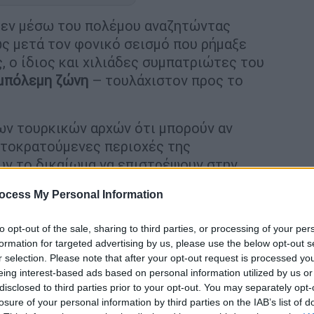
εν μέσω του πολέμου αναζητώντας
ως μετά τον φονικό σεισμό που ρήμαξε
, ο ίδιος και χιλιάδες συμπατριώτες του
μπόλεμη ζώνη
– τουλάχιστον προς το
ν τουρκικών αρχών ότι μπορούν αν
αρτοκρατούμενες περιοχές της
υν το δικαίωμα να επιστρέψουν στην
 απέγιναν οι συγγενείς τους μετά τον
ocess My Personal Information
to opt-out of the sale, sharing to third parties, or processing of your per
formation for targeted advertising by us, please use the below opt-out s
r selection. Please note that after your opt-out request is processed y
eing interest-based ads based on personal information utilized by us or
disclosed to third parties prior to your opt-out. You may separately opt-
θησαν 3 εθελοντές Έλληνες
losure of your personal information by third parties on the IAB’s list of