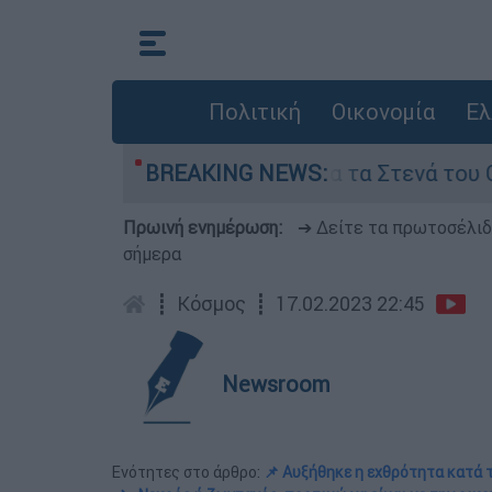
Πολιτική
Οικονομία
Ελ
του
Η μάχη για τα Στενά του Ορμούζ: Τι κ
BREAKING NEWS:
Πρωινή ενημέρωση:
➔ Δείτε τα πρωτοσέλι
σήμερα
┋
Κόσμος
┋
17.02.2023 22:45
Newsroom
Ενότητες στο άρθρο:
📌 Αυξήθηκε η εχθρότητα κατά 