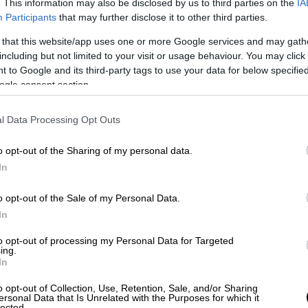
. This information may also be disclosed by us to third parties on the
IA
Participants
that may further disclose it to other third parties.
 that this website/app uses one or more Google services and may gath
δρας διασώθηκε στην Τουρκία 11
including but not limited to your visit or usage behaviour. You may click 
νιστικό βίντεο
 to Google and its third-party tags to use your data for below specifi
ogle consent section.
l Data Processing Opt Outs
 και τέσσερα χρόνια και ζω μόνος στην
o opt-out of the Sharing of my personal data.
 στο συριακό έδαφος. «
Η κατάσταση στην
In
ου επλήγησαν από τον σεισμό
», πρόσθεσε. Οι
άνθρωποι πέρασαν στη Συρία από τη
o opt-out of the Sale of my Personal Data.
αση Μπαμπ αλ Χάουα
έχουν μπει στη Συρία
In
ε αυτή η πρωτοβουλία, την Τετάρτη.
to opt-out of processing my Personal Data for Targeted
ing.
In
o opt-out of Collection, Use, Retention, Sale, and/or Sharing
ersonal Data that Is Unrelated with the Purposes for which it
lected.