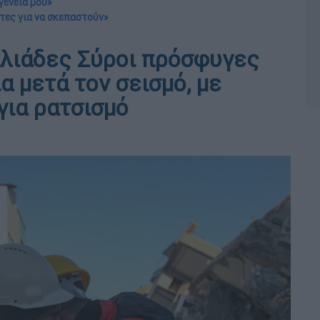
γένειά μου»
τες για να σκεπαστούν»
ιλιάδες Σύροι πρόσφυγες
α μετά τον σεισμό, με
για ρατσισμό