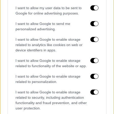
μονάχα καμιά δεκαριά περιπτώσεις
I want to allow my user data to be sent to
τρυπανισμού σε όλη την περιοχή», πρόσθεσε.
Google for online advertising purposes.
Συνηθισμένοι οι τρυπανισμοί κρανίου
I want to allow Google to send me
personalized advertising.
Ενδείξεις
τρυπανισμού κρανίου
έχουν
I want to allow Google to enable storage
βρεθεί αρκετές άλλες, ακόμη και
related to analytics like cookies on web or
αρχαιότερες, στη Νότια Αμερική, στην
device identifiers in apps.
Αφρική και αλλού, αν και η συγκεκριμένη
είναι η παλαιότερη που έχει βρεθεί
στην
I want to allow Google to enable storage
related to functionality of the website or app.
Εγγύς Ανατολή
. Πιστεύεται ότι γενικά
αποτελούσαν απόπειρες διαφόρων αρχαίων
I want to allow Google to enable storage
πολιτισμών για θεραπεία διαφόρων
related to personalization.
παθήσεων.
I want to allow Google to enable storage
related to security, including authentication
Η Κάλισερ επεσήμανε ότι είναι πολλά
functionality and fraud prevention, and other
πράγματα ακόμη που οι επιστήμονες δεν
user protection.
γνωρίζουν για τους αρχαίους τρυπανισμούς,