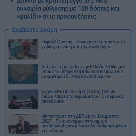
Δάνεια με κρατική εγγύηση: Νέα
ευκαιρία ρύθμισης με 120 δόσεις και
«ψαλίδι» στις προσαυξήσεις
Διαβάστε ακόμη
Ξεφυλλίζοντας... τέσσερις ιστορίες για τη
γνώση, τη φύση και την τεχνολογία
Απίστευτη ιστορία στην Ελλάδα – Πώς μια
μπάλα ταξίδεψε στη θάλασσα 80 μίλια για
να κρατήσει ζωντανό έναν 30χρονο!
Κορυφώνεται το κύμα ζέστης: Πού θα
δείξει 40αρια το θερμόμετρο - Οι περιοχές
σε red code
Μητσοτάκης στη ΔΕΘ με το βλέμμα στο
2027 – Το οικονομικό στοίχημα, η
αυτοδυναμία και η δύσκολη διαδρομή μέχρι
τις κάλπες