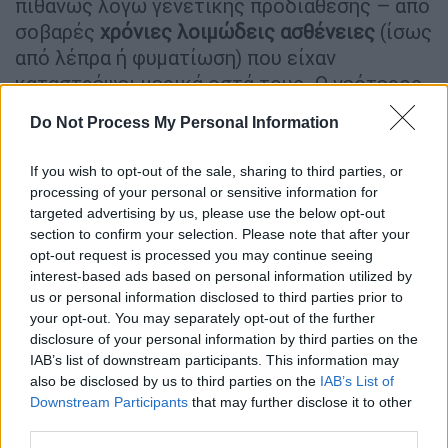
πιθανώς λόγω γενετικής προδιάθεσης – από
σοβαρές
χρόνιες λοιμώδεις ασθένειες
(ίσως
από λέπρα ή φυματίωση) που είχαν
καταστρέψει μερικά οστά τους. Ο νεότερος
αδελφός πέθανε λίγο μετά τα 20 του μεταξύ
Do Not Process My Personal Information
1550-1450 π.Χ., ενώ ο μεγαλύτερος μεταξύ
21-46 ετών λίγα χρόνια μετά. Στον τάφο
If you wish to opt-out of the sale, sharing to third parties, or
τους βρέθηκαν εκλεπτυσμένα κυπριακά
processing of your personal or sensitive information for
κεραμικά αγγεία και άλλα υψηλής ποιότητας
targeted advertising by us, please use the below opt-out
section to confirm your selection. Please note that after your
αντικείμενα, που μαρτυρούν ότι οι νεκροί
opt-out request is processed you may continue seeing
είχαν ανώτερη κοινωνική θέση, ενώ δεν
interest-based ads based on personal information utilized by
αποκλείεται να ήταν μέλη της βασιλικής
us or personal information disclosed to third parties prior to
οικογένειας.
your opt-out. You may separately opt-out of the further
disclosure of your personal information by third parties on the
Από τον μεγαλύτερο αδελφό
είχε αφαιρεθεί
IAB’s list of downstream participants. This information may
also be disclosed by us to third parties on the
IAB’s List of
ένα τετραγωνισμένο κομμάτι
, μήκους
Downstream Participants
that may further disclose it to other
περίπου τριών εκατοστών, από το
third parties.
μπροστινό μέρος του κρανίου του, κάτι που