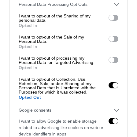
Please note that this website/app uses one or more Google
εκτιμάται ότι έγινε λίγες μέρες ή και ώρες
Personal Data Processing Opt Outs
services and may gather and store information including but
πριν τον θάνατο του. Η υπόθεση των
not limited to your visit or usage behaviour. You may click to
I want to opt-out of the Sharing of my
ερευνητών είναι ότι επρόκειτο για ιατρική
personal data.
grant or deny consent to Google and its third-party tags to
Opted In
επέμβαση τρυπανισμού με κάποιο αιχμηρό
use your data for below specified purposes in below Google
consent section.
όργανο και με στόχο τη θεραπεία του
I want to opt-out of the Sale of my
Personal Data.
ασθενούς από τα σοβαρά προβλήματα από τα
Opted In
οποία έπασχε.
I want to opt-out of processing my
Personal Data for Targeted Advertising.
«Το σύνολο των στοιχείων παραπέμπουν στο
Opted In
ότι επρόκειτο για ένα άτομο που ήταν
I want to opt-out of Collection, Use,
άρρωστο για μια μακρά χρονική περίοδο,
Retention, Sale, and/or Sharing of my
Personal Data that Is Unrelated with the
συνεπώς ίσως του έκαναν κάποιου είδους
Purposes for which it was collected.
επέμβαση ή μια
απόπειρα
σωτήριας
για τη
Opted Out
ζωή του διαδικασίας» ανέφερε η Κάλισερ.
Google consents
«Έχουμε ενδείξεις ότι ο τρυπανισμός ήταν
μια εξαπλωμένη μορφή χειρουργικής εδώ και
I want to allow Google to enable storage
related to advertising like cookies on web or
χιλιάδες χρόνια. Αλλά στην Εγγύς Ανατολή
device identifiers in apps.
δεν τη βλέπουμε τόσο συχνά, έχουν βρεθεί