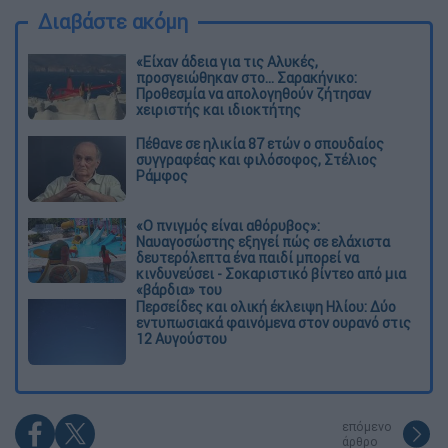
Διαβάστε ακόμη
«Είχαν άδεια για τις Αλυκές,
προσγειώθηκαν στο... Σαρακήνικο:
Προθεσμία να απολογηθούν ζήτησαν
χειριστής και ιδιοκτήτης
Πέθανε σε ηλικία 87 ετών ο σπουδαίος
συγγραφέας και φιλόσοφος, Στέλιος
Ράμφος
«Ο πνιγμός είναι αθόρυβος»:
Ναυαγοσώστης εξηγεί πώς σε ελάχιστα
δευτερόλεπτα ένα παιδί μπορεί να
κινδυνεύσει - Σοκαριστικό βίντεο από μια
«βάρδια» του
Περσείδες και ολική έκλειψη Ηλίου: Δύο
εντυπωσιακά φαινόμενα στον ουρανό στις
12 Αυγούστου
επόμενο
άρθρο