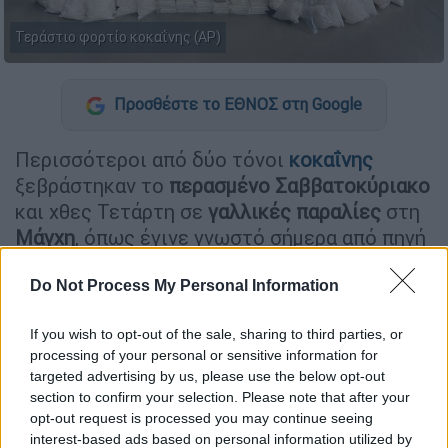
Τεράστιο φορτίο κοκαΐνης (AP)
Προσθέστε το ΕΘΝΟΣ στη Google
Περισσότεροι από δύο τόνοι
κοκαΐνης
ξεβράστηκαν το
περασμένο Σαββατοκύριακο
και χθες Τετάρτη σε
γαλλικές παραλίες
στη
Μάγχη
, όπως έγινε γνωστό σήμερα από πηγή
προσκείμενη στις έρευνες. Η αξία των
Do Not Process My Personal Information
ναρκωτικών στην αγορά εκτιμάται ότι
φτάνει τα 150 εκατομμύρια ευρώ.
If you wish to opt-out of the sale, sharing to third parties, or
Το πρωί της Κυριακής, στην
παραλία του
processing of your personal or sensitive information for
targeted advertising by us, please use the below opt-out
Ρεβίλ
, στη βορειοδυτική
Γαλλία
, βρέθηκαν
section to confirm your selection. Please note that after your
πολλοί σάκοι που περιείχαν περίπου 850
opt-out request is processed you may continue seeing
κιλά κοκαΐνης. Χθες, άλλοι έξι σάκοι
interest-based ads based on personal information utilized by