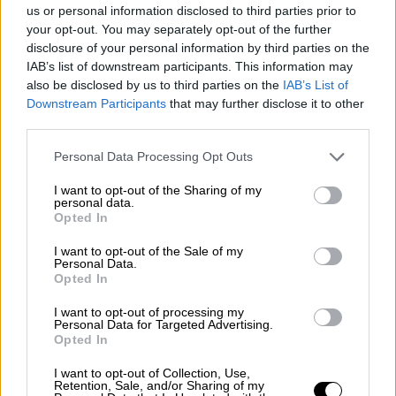
ξεβράστηκαν στο
Βικ-σιρ-Μερ
. Αυτή τη φορά
us or personal information disclosed to third parties prior to
your opt-out. You may separately opt-out of the further
περιείχαν 1,5 τόνο κοκαΐνης, όπως είπε η
disclosure of your personal information by third parties on the
πηγή, επιβεβαιώνοντας μια πληροφορία της
IAB’s list of downstream participants. This information may
τοπικής εφημερίδας Ouest-France. Οι 2,3
also be disclosed by us to third parties on the
IAB’s List of
τόνοι κοκαΐνης αποτελούν «ιστορικό»
Downstream Participants
that may further disclose it to other
third parties.
ρεκόρ.
Please note that this website/app uses one or more Google
Personal Data Processing Opt Outs
Τη διερεύνηση της υπόθεσης έχει
services and may gather and store information including but
αναλάβει η εισαγγελία του
not limited to your visit or usage behaviour. You may click to
I want to opt-out of the Sharing of my
personal data.
grant or deny consent to Google and its third-party tags to
Χερβούργου.
Opted In
use your data for below specified purposes in below Google
consent section.
Μέχρι στιγμής παραμένει άγνωστο από πού
I want to opt-out of the Sale of my
Personal Data.
προήλθαν οι ερμητικά σφραγισμένοι σάκοι.
Opted In
Ενδέχεται να τους έριξαν στη θάλασσα οι
I want to opt-out of processing my
διακινητές για να αποφύγουν κάποιον
Personal Data for Targeted Advertising.
Opted In
έλεγχο ή να έπεσαν κατά λάθος από κάποιο
σκάφος
. Μια άλλη πηγή, προσκείμενη επίσης
I want to opt-out of Collection, Use,
Retention, Sale, and/or Sharing of my
στην έρευνα, είπε ότι κάποιες φορές οι