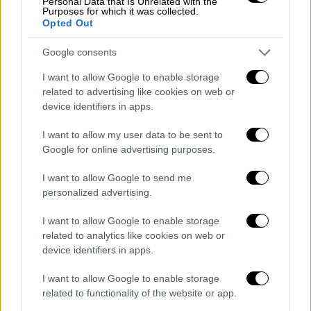
Personal Data that Is Unrelated with the
σάκοι με τα ναρκωτικά δεν φυλάσσονται
Purposes for which it was collected.
Opted Out
μέσα στο πλοίο αλλά οι λαθρέμποροι τους
δένουν στο κύτος και μπορεί, ιδίως αν
Google consents
επικρατεί θαλασσοταραχή, να λυθούν και να
I want to allow Google to enable storage
φύγουν.
related to advertising like cookies on web or
device identifiers in apps.
Δεν είναι η πρώτη φορά που ξεβράζονται
σάκοι με κοκαΐνη στις γαλλικές παραλίες
.
I want to allow my user data to be sent to
Στα τέλη του 2019 βρέθηκε 1,6 τόνος σε
Google for online advertising purposes.
παραλίες από το Σεν-Ζαν-ντε-Λουζ μέχρι το
I want to allow Google to send me
Καμαρέ, ενώ πέρσι τον Μάιο βρέθηκαν
personalized advertising.
δέματα συνολικού βάρους 21 κιλών, σε μια
παραλία του Μπερκ, στη βόρεια Γαλλία.
I want to allow Google to enable storage
related to analytics like cookies on web or
ΟΛΕΣ ΟΙ ΕΙΔΗΣΕΙΣ
device identifiers in apps.
I want to allow Google to enable storage
Τραγωδία στα Τέμπη: Συγκλονίζουν οι 2
related to functionality of the website or app.
νεαροί που έσωσαν δεκάδες επιβάτες -