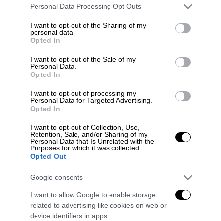
Please note that this website/app uses one or more Google
Οι
Μολίνα
και
Ρόουλαντ
ακολούθησαν τη
Personal Data Processing Opt Outs
services and may gather and store information including but
σύντομη εργασία τους στο Nature με μία
not limited to your visit or usage behaviour. You may click to
I want to opt-out of the Sharing of my
αναφορά 150 σελίδων προς την
Επιτροπή
personal data.
grant or deny consent to Google and its third-party tags to
Opted In
Ατομικής Ενέργειας των ΗΠΑ
, την οποία
use your data for below specified purposes in below Google
consent section.
δημοσίευσαν στη συνάντηση της
I want to opt-out of the Sale of my
Personal Data.
Αμερικανικής Χημικής Εταιρείας του
Opted In
Σεπτεμβρίου 1974. Αυτή η αναφορά και μια
I want to opt-out of processing my
οργανωμένη από την Εταιρεία συνέντευξη
Personal Data for Targeted Advertising.
τύπου, στην οποία έκαναν έκκληση για μια
Opted In
πλήρη απαγόρευση εκπομπών CFC στην
I want to opt-out of Collection, Use,
ατμόσφαιρα
, προσέλκυσαν την προσοχή
Retention, Sale, and/or Sharing of my
Personal Data that Is Unrelated with the
κυβερνήσεων και κοινής γνώμης.
Purposes for which it was collected.
Opted Out
Οι θέσεις των Ρόουλαντ και Μολίνα δεν
Google consents
άργησαν να δεχθούν επικρίσεις από τους
κατασκευαστές των επίμαχων συσκευών και
I want to allow Google to enable storage
related to advertising like cookies on web or
ομάδες της χημικής βιομηχανίας.
Μία
device identifiers in apps.
δημόσια συναίνεση επί της ανάγκης για