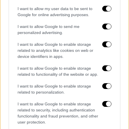
δράση άρχισε να διαφαίνεται το 1976 με τη
I want to allow my user data to be sent to
δημοσίευση μιας περιλήψεως των
Google for online advertising purposes.
επιστημονικών δεδομένων από την Εθνική
I want to allow Google to send me
Ακαδημία Επιστημών των ΗΠΑ
. Το έργο των
personalized advertising.
δύο χημικών δέχθηκε στήριξη από ευρήματα
για μακράς διάρκειας μείωση του
I want to allow Google to enable storage
related to analytics like cookies on web or
στρατοσφαιρικού όζοντος πάνω από την
device identifiers in apps.
Ανταρκτική, που δημοσιεύθηκαν από τον
Τζόζεφ Φάρμαν και συνεργάτες του στο
I want to allow Google to enable storage
Nature in 1985.
Συνεχιζόμενες
related to functionality of the website or app.
επιστημονικές ενδείξεις οδήγησαν τελικώς
I want to allow Google to enable storage
στην υιοθέτηση του ιστορικού
related to personalization.
Πρωτοκόλλου του Μόντρεαλ (μιας
συμφωνίας μειώσεως της παραγωγής και
I want to allow Google to enable storage
related to security, including authentication
χρήσεως CFC, με την προοπτική πλήρους
functionality and fraud prevention, and other
καταργήσεως) από 56 κράτη το 1987
. Για τον
user protection.
ρόλο τους στο θέμα αυτό, οι Μολίνα και