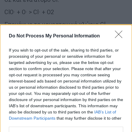
ClO· + O· > Cl· + O2
Επομένως το μονοατομικό χλώριο Cl
«αναδύεται» ανέπαφο από αυτό το ζεύγος
Do Not Process My Personal Information
αντιδράσεων, και αυτό είναι το κρίσιμο
δεδομένο.Οι Μολίνα και Ρόουλαντ
If you wish to opt-out of the sale, sharing to third parties, or
κατάλαβαν ότι το Cl παίζει ρόλο καταλύτη
processing of your personal or sensitive information for
και ότι ένα μόνο μόριό του θα μπορούσε να
targeted advertising by us, please use the below opt-out
section to confirm your selection. Please note that after your
καταστρέψει πολλές χιλιάδες μόρια
opt-out request is processed you may continue seeing
όζοντος παραμένοντας στη στρατόσφαιρα
interest-based ads based on personal information utilized by
επί πολλά έτη
. Υπολογίζοντας τις
us or personal information disclosed to third parties prior to
ποσότητες των αντιδρώντων σωμάτων, οι
your opt-out. You may separately opt-out of the further
disclosure of your personal information by third parties on the
δύο χημικοί βρήκαν ότι οι CFC μπορούσαν να
IAB’s list of downstream participants. This information may
ξεκινήσουν μια «αλυσιδωτή αντίδραση» που
also be disclosed by us to third parties on the
IAB’s List of
θα έβλαπτε σοβαρά το στρώμα του όζοντος
Downstream Participants
that may further disclose it to other
στη γήινη στρατόσφαιρα.
third parties.