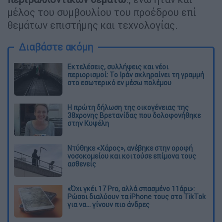
μέλος του συμβουλίου του προέδρου επί
θεμάτων επιστήμης και τεχνολογίας.
Διαβάστε ακόμη
Εκτελέσεις, συλλήψεις και νέοι
περιορισμοί: Το Ιράν σκληραίνει τη γραμμή
στο εσωτερικό εν μέσω πολέμου
Η πρώτη δήλωση της οικογένειας της
38χρονης Βρετανίδας που δολοφονήθηκε
στην Κυψέλη
Ντύθηκε «Χάρος», ανέβηκε στην οροφή
νοσοκομείου και κοιτούσε επίμονα τους
ασθενείς
«Όχι γκέι 17 Pro, αλλά σπασμένο 11άρι»:
Ρώσοι διαλύουν τα iPhone τους στο TikTok
για να... γίνουν πιο άνδρες