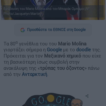
Βράβευση του Mario Molina από τον Μπαράκ Ομπάμα (AP
Photo/Jacquelyn Martin)
Προσθέστε το ΕΘΝΟΣ στη Google
α
Τα 80
γενέθλια του του
Mario Molina
γιορτάζει σήμερα η
Google
με το
doodle
της.
Πρόκειται για τον
Μεξικανό χημικό
που είχε
τη βασικότερη ίσως συμβολή στην
ανακάλυψη της «
τρύπας του όζοντος
» πάνω
από την
Ανταρκτική
.