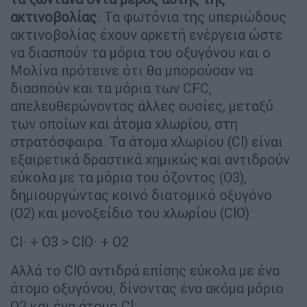
ακτινοβολίας
. Τα φωτόνια της υπεριώδους
ακτινοβολίας έχουν αρκετή ενέργεια ώστε
να διασπούν τα μόρια του οξυγόνου και ο
Μολίνα πρότεινε ότι θα μπορούσαν να
διασπούν και τα μόρια των CFC,
απελευθερώνοντας άλλες ουσίες, μεταξύ
των οποίων και άτομα χλωρίου, στη
στρατόσφαιρα. Τα άτομα χλωρίου (Cl) είναι
εξαιρετικά δραστικά χημικώς και αντιδρούν
εύκολα με τα μόρια του όζοντος (O3),
δημιουργώντας κοινό διατομικό οξυγόνο
(O2) και μονοξείδιο του χλωρίου (ClO):
Cl· + O3 > ClO· + O2
Αλλά το ClO αντιδρά επίσης εύκολα με ένα
άτομο οξυγόνου, δίνοντας ένα ακόμα μόριο
O2 και ένα άτομο Cl: