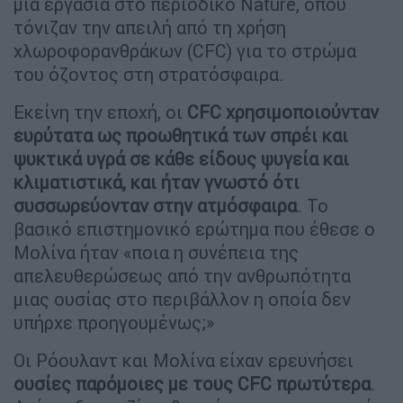
μια εργασία στο περιοδικό Nature, όπου
τόνιζαν την απειλή από τη χρήση
χλωροφορανθράκων (CFC) για το στρώμα
του όζοντος στη στρατόσφαιρα.
Εκείνη την εποχή, οι
CFC χρησιμοποιούνταν
ευρύτατα ως προωθητικά των σπρέι και
ψυκτικά υγρά σε κάθε είδους ψυγεία και
κλιματιστικά, και ήταν γνωστό ότι
συσσωρεύονταν στην ατμόσφαιρα
. Το
βασικό επιστημονικό ερώτημα που έθεσε ο
Μολίνα ήταν «ποια η συνέπεια της
απελευθερώσεως από την ανθρωπότητα
μιας ουσίας στο περιβάλλον η οποία δεν
υπήρχε προηγουμένως;»
Οι Ρόουλαντ και Μολίνα είχαν ερευνήσει
ουσίες παρόμοιες με τους CFC πρωτύτερα
.