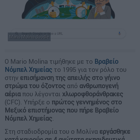
Mario Molina doodle
Ο Mario Molina τιμήθηκε με το
Βραβείο
Νόμπελ Χημείας
το 1995 για τον ρόλο του
στην
επισήμανση της απειλής στο γήινο
στρώμα του όζοντος
από
ανθρωπογενή
αέρια
που λέγονται
χλωροφθοράνθρακες
(CFC). Υπήρξε ο
πρώτος γεννημένος στο
Μεξικό επιστήμονας που πήρε Βραβείο
Νόμπελ Χημείας
.
Στη σταδιοδρομία του ο Μολίνα
εργάσθηκε
κατά καιρούς σε 4 ανώτατα εκπαιδευτικά