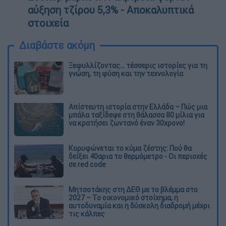
αύξηση τζίρου 5,3% - Αποκαλυπτικά
στοιχεία
Διαβάστε ακόμη
Ξεφυλλίζοντας... τέσσερις ιστορίες για τη
γνώση, τη φύση και την τεχνολογία
Απίστευτη ιστορία στην Ελλάδα – Πώς μια
μπάλα ταξίδεψε στη θάλασσα 80 μίλια για
να κρατήσει ζωντανό έναν 30χρονο!
Κορυφώνεται το κύμα ζέστης: Πού θα
δείξει 40αρια το θερμόμετρο - Οι περιοχές
σε red code
Μητσοτάκης στη ΔΕΘ με το βλέμμα στο
2027 – Το οικονομικό στοίχημα, η
αυτοδυναμία και η δύσκολη διαδρομή μέχρι
τις κάλπες