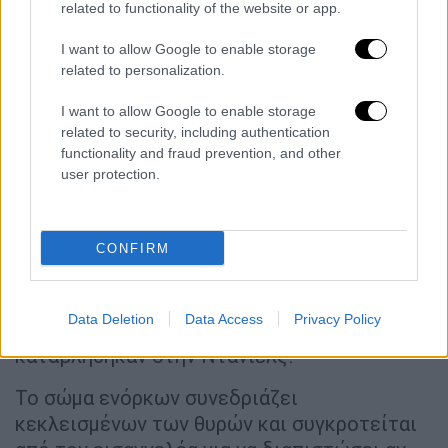
related to functionality of the website or app.
Ο
Κοέν μπήκε στη φυλακή για πολλαπλές
I want to allow Google to enable storage
κατηγορίες αφού
δήλωσε ένοχος για
related to personalization.
παραβίαση των νόμων κατά τη διάρκεια των
προεδρικών εκλογών του 2016.
I want to allow Google to enable storage
related to security, including authentication
Γιατί απαγγέλθηκαν κατηγορίες στον
functionality and fraud prevention, and other
user protection.
Τραμπ;
Νωρίτερα φέτος, ο εισαγγελέας της Νέας
Υόρκης Άλβιν Μπραγκ συγκρότησε
σώμα
CONFIRM
ενόρκων
για να διερευνήσει αν υπήρχαν
αρκετά στοιχεία για
να
ασκηθεί δίωξη
κατά
Data Deletion
Data Access
Privacy Policy
του πρώην προέδρου για τα χρήματα που
καταβλήθηκαν στην Ντάνιελς.
Το σώμα ενόρκων συνεδριάζει
κεκλεισμένων των θυρών και συγκροτείται