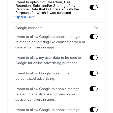
και μια άλλη γυναίκα που επίσης φέρεται να
I want to opt-out of Collection, Use,
Retention, Sale, and/or Sharing of my
είχε σχέσεις με τον Τραμπ.
Personal Data that Is Unrelated with the
Purposes for which it was collected.
Αν και αρχικά δήλωσε ότι ο πρώην πρόεδρος
Opted Out
δεν είχε καμία σχέση με τις πληρωμές, ο
Google consents
Κοέν κατέθεσε αργότερα ενόρκως ότι ο
Τραμπ τον είχε καθοδηγήσει
να προβεί στην
I want to allow Google to enable storage
related to advertising like cookies on web or
πληρωμή για των 130.000 δολαρίων στην
device identifiers in apps.
Ντάνιελς λίγες ημέρες πριν από τις εκλογές
του 2016.
I want to allow my user data to be sent to
Google for online advertising purposes.
Είπε επίσης ότι ο
Τραμπ τον αποζημίωσε για
την πληρωμή αυτή
.
I want to allow Google to send me
personalized advertising.
Στη συνέχεια ο μεγιστάνας παραδέχτηκε ότι
I want to allow Google to enable storage
αποζημίωσε προσωπικά την πληρωμή αυτή
, η
related to analytics like cookies on web or
οποία δεν είναι παράνομη, αλλά αρνήθηκε
device identifiers in apps.
κάθε παράβαση σχετικά με τους νόμους της
I want to allow Google to enable storage
προεκλογικής εκστρατείας.