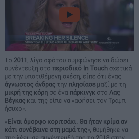
video
Το
2011
, λίγο αφότου συμφώνησε να δώσει
συνέντευξη στο
περιοδικό In Touch
σχετικά
με την υποτιθέμενη σχέση, είπε ότι ένας
άγνωστος άνδρας
την
πλησίασε
μαζί με τη
μικρή της κόρη
σε ένα
πάρκινγκ
στο
Λας
Βέγκας
και της είπε να «αφήσει τον Τραμπ
ήσυχο».
«
Είναι όμορφο κοριτσάκι. Θα ήταν κρίμα αν
κάτι συνέβαινε στη μαμά της
», θυμήθηκε να
της λέει, σε συνέντευξή της το 2018 στην