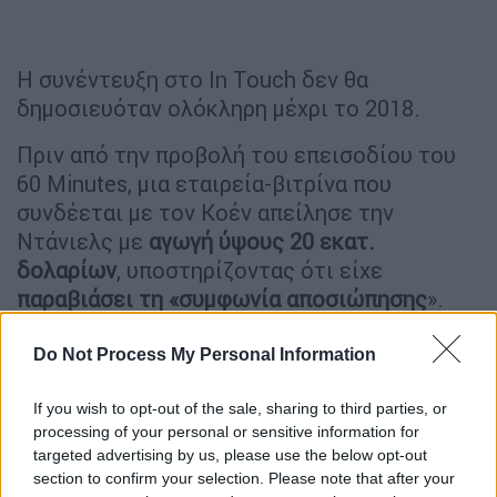
Η συνέντευξη στο In Touch δεν θα
δημοσιευόταν ολόκληρη μέχρι το 2018.
Πριν από την προβολή του επεισοδίου του
60 Minutes, μια εταιρεία-βιτρίνα που
συνδέεται με τον Κοέν απείλησε την
Ντάνιελς με
αγωγή ύψους 20 εκατ.
δολαρίων
, υποστηρίζοντας ότι είχε
παραβιάσει τη «συμφωνία αποσιώπησης
».
Η Ντάνιελς δήλωσε στην εκπομπή του
CBS
Do Not Process My Personal Information
ότι διακινδύνευε
πρόστιμο εκατομμυρίων
δολαρίων
μιλώντας στην εθνική τηλεόραση,
If you wish to opt-out of the sale, sharing to third parties, or
αλλά «ήταν πολύ σημαντικό για μένα να
processing of your personal or sensitive information for
targeted advertising by us, please use the below opt-out
μπορώ να υπερασπιστώ τον εαυτό μου», είχε
section to confirm your selection. Please note that after your
πει.