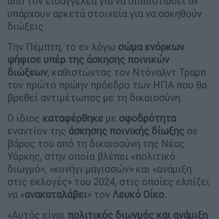
από τον εισαγγελέα για να διαπιστώσει αν
υπάρχουν αρκετά στοιχεία για να ασκηθούν
διώξεις.
Την Πέμπτη, το εν λόγω
σώμα ενόρκων
ψήφισε υπέρ της άσκησης ποινικών
διώξεων
, καθιστώντας τον Ντόναλντ Τραμπ
τον πρώτο πρώην πρόεδρο των ΗΠΑ που θα
βρεθεί αντιμέτωπος με τη δικαιοσύνη.
Ο ίδιος
καταφέρθηκε
με
σφοδρότητα
εναντίον της
άσκησης ποινικής δίωξης
σε
βάρος του από τη δικαιοσύνη της Νέας
Υόρκης, στην οποία βλέπει «πολιτικό
διωγμό», «κυνήγι μαγισσών» και «ανάμιξη
στις εκλογές» του 2024, στις οποίες ελπίζει
να «
ανακαταλάβει
» τον
Λευκό Οίκο.
«Αυτός είναι
πολιτικός διωγμός και ανάμιξη