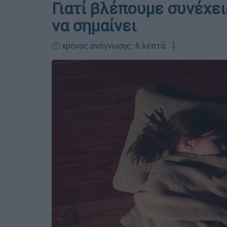
Γιατί βλέπουμε συνέχεια
να σημαίνει
🕛 χρόνος ανάγνωσης: 6 λεπτά ┋