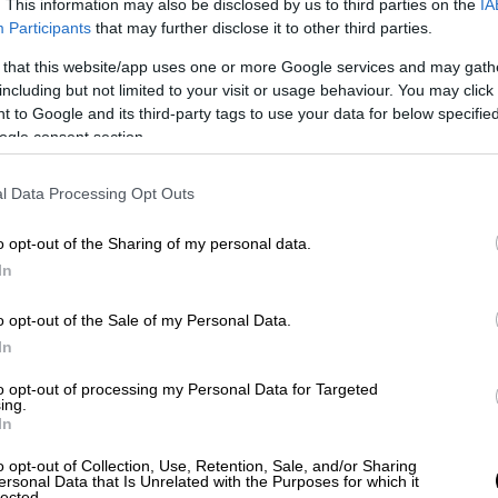
. This information may also be disclosed by us to third parties on the
IA
εται επανειλημμένα αξίζει να
διερευνηθεί
,
Participants
that may further disclose it to other third parties.
ου
Δρ. Άλεξ Ντιμίτριου
, ιδρυτής ενός
 that this website/app uses one or more Google services and may gath
πνου στην Καλιφόρνια.
including but not limited to your visit or usage behaviour. You may click 
 to Google and its third-party tags to use your data for below specifi
ogle consent section.
α, το μήνυμα που κρύβεται είναι
εύκολα
l Data Processing Opt Outs
ημμένα ότι
αργείτε στο σχολείο ή στη
οί
επειδή δεν είστε προετοιμασμένοι
o opt-out of the Sharing of my personal data.
In
όνειρα μπορεί να μην έχουν νόημα,
o opt-out of the Sale of my Personal Data.
κόπηση για να μάθετε περισσότερα.
In
νόμενων ονείρων περιλαμβάνουν
κοινωνική
to opt-out of processing my Personal Data for Targeted
ing.
γκριση με τους άλλους
και
κίνδυνο
με τη
In
των
ή
φυσικών καταστροφών
, σύμφωνα με
o opt-out of Collection, Use, Retention, Sale, and/or Sharing
ersonal Data that Is Unrelated with the Purposes for which it
lected.