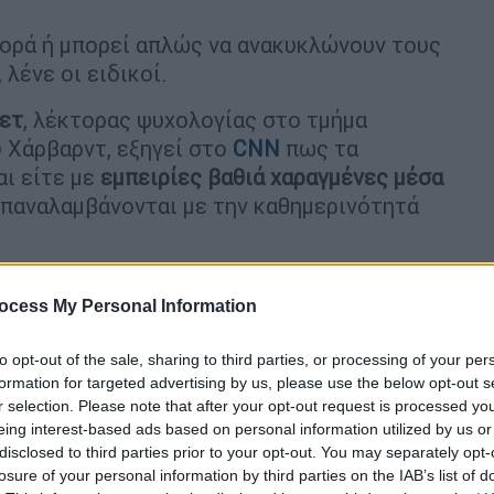
ορά ή μπορεί απλώς να ανακυκλώνουν τους
λένε οι ειδικοί.
ετ
, λέκτορας ψυχολογίας στο τμήμα
υ Χάρβαρντ, εξηγεί στο
CNN
πως τα
ι είτε με
εμπειρίες βαθιά χαραγμένες μέσα
 επαναλαμβάνονται με την καθημερινότητά
λέπουν επαναλαμβανόμενα όνειρα
, επειδή
τική βάση για τους περισσότερους
ocess My Personal Information
λόγος
Δρ. Νίριτ Σόφερ - Μπούμπεκ
,
to opt-out of the sale, sharing to third parties, or processing of your per
ίας στο Πανεπιστήμιο Ben - Gurion. του
formation for targeted advertising by us, please use the below opt-out s
r selection. Please note that after your opt-out request is processed y
eing interest-based ads based on personal information utilized by us or
λαιότερα όνειρα στη ζωή τους, μπορεί να
disclosed to third parties prior to your opt-out. You may separately opt-
».
losure of your personal information by third parties on the IAB’s list of