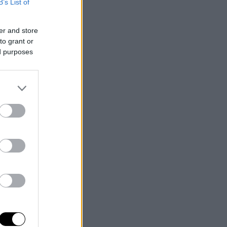
B’s List of
er and store
to grant or
ed purposes