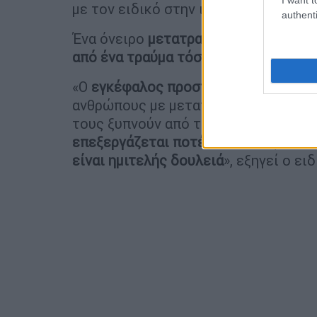
με τον ειδικό στην ιατρική ύπνου.
authenti
Ένα όνειρο
μετατραυματικής διαταρ
από ένα τραύμα τόσο σοβαρό που επ
«Ο
εγκέφαλος προσπαθεί να επιλύσει 
ανθρώπους με μετατραυματικό στρες,
τους ξυπνούν από τον ύπνο. Και αυτό
επεξεργάζεται ποτέ
. Και αυτός είνα
είναι ημιτελής δουλειά
», εξηγεί ο ει