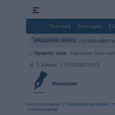
Πολιτική
Οικονομία
Ελ
εγάλη φωτιά τη γειτονιά που κάποτε τους έδιω
BREAKING NEWS:
δημοφιλές τώρα:
Εορτολόγιο: Ποιοι γιο
┋
Κόσμος
┋
17.04.2023 14:15
Newsroom
Ενότητες στο άρθρο:
📌 Τα μηνύματα των ονείρων

📌 Ποιότητα ύπνου