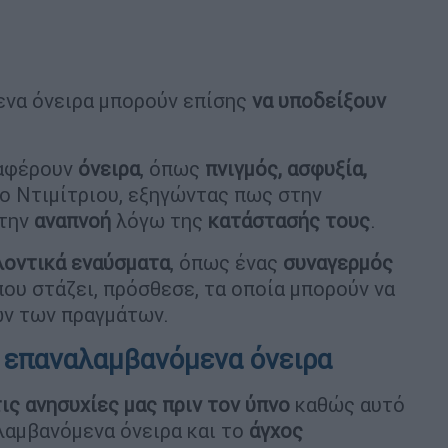
ενα όνειρα μπορούν επίσης
να υποδείξουν
αφέρουν
όνειρα
, όπως
πνιγμός, ασφυξία,
 ο Ντιμίτριου, εξηγώντας πως στην
την
αναπνοή
λόγω της
κατάστασής τους
.
λοντικά εναύσματα
, όπως ένας
συναγερμός
ου στάζει, πρόσθεσε, τα οποία μπορούν να
ών των πραγμάτων.
 επαναλαμβανόμενα όνειρα
ις ανησυχίες μας πριν τον
ύπνο
καθώς αυτό
αμβανόμενα όνειρα και το
άγχος