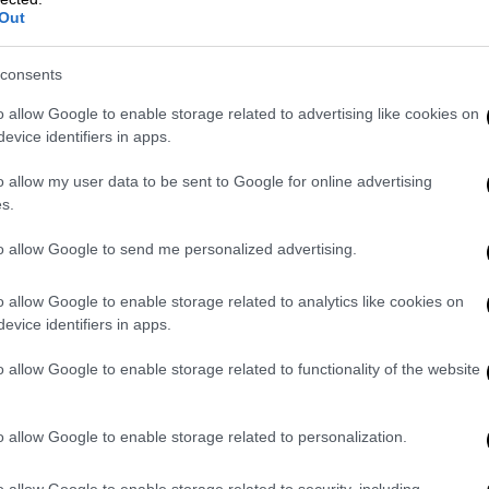
Out
περιστρέφονται γύρω από το άγχος των
άει σχολείο εδώ και χρόνια.
Αυτό μπορεί να
consents
ας
ή την
αίσθηση ότι κρίνονται από
o allow Google to enable storage related to advertising like cookies on
evice identifiers in apps.
ών
μπορεί να έχουν να κάνουν με την
τη ζωή σας, με
αισθήματα απελπισίας
,
o allow my user data to be sent to Google for online advertising
s.
ην
υγεία
, σύμφωνα με την Μπάρετ.
to allow Google to send me personalized advertising.
αναλαμβανόμενο όνειρο,
ρωτήστε τον
 το μήνυμα
, συμβουλεύει ο Ντιμίτριου. Ποια
o allow Google to enable storage related to analytics like cookies on
τους ανθρώπους του ονείρου; Ποιοι είναι οι
evice identifiers in apps.
ά με αυτά τα πράγματα; Ποια είναι τα πέντε
 μπορεί να το προκαλούν ή να σχετίζονται
o allow Google to enable storage related to functionality of the website
ά;
o allow Google to enable storage related to personalization.
ατικού στρες ή άγχος
είναι πιο πιθανό να
ικά αυτά με
αγχώδη φύση
, δήλωσε σύμφωνα
o allow Google to enable storage related to security, including