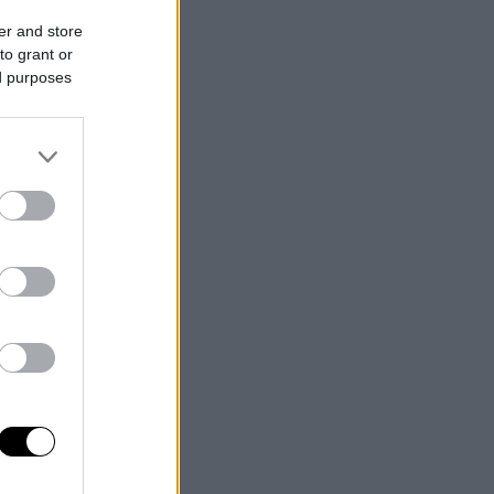
er and store
to grant or
ed purposes