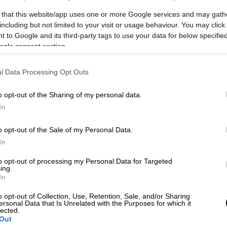
 that this website/app uses one or more Google services and may gath
including but not limited to your visit or usage behaviour. You may click 
 to Google and its third-party tags to use your data for below specifi
ogle consent section.
l Data Processing Opt Outs
o opt-out of the Sharing of my personal data.
In
 το ΕΘΝΟΣ στη Google
o opt-out of the Sale of my Personal Data.
ικό μας εισιτήριο
μπορεί να εμφανιστεί ο
In
 για μια τεράστια ταλαιπωρία πριν την
to opt-out of processing my Personal Data for Targeted
ing.
In
y Screening Selection», δηλαδή
 του εισιτήριο θα πρέπει να περάσει από
o opt-out of Collection, Use, Retention, Sale, and/or Sharing
ersonal Data that Is Unrelated with the Purposes for which it
lected.
Out