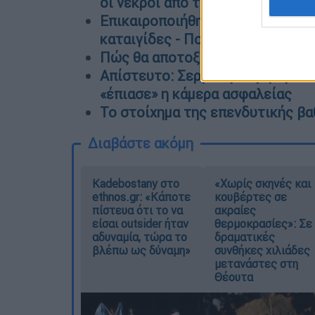
οι νεκροί από τις συγκρούσεις 
Επικαιροποιήθηκε το έκτακτο δελ
καταιγίδες - Πού θα «χτυπήσει»
Πώς θα αποτοξινωθούμε από τις 
Απίστευτο: Σερβιτόρα χρησιμοποι
«έπιασε» η κάμερα ασφαλείας
Το στοίχημα της επενδυτικής βα
Διαβάστε ακόμη
Kadebostany στο
«Χωρίς σκηνές και
ethnos.gr: «Κάποτε
κουβέρτες σε
πίστευα ότι το να
ακραίες
είσαι outsider ήταν
θερμοκρασίες»: Σε
αδυναμία, τώρα το
δραματικές
βλέπω ως δύναμη»
συνθήκες χιλιάδες
μετανάστες στη
Θέουτα