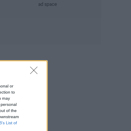
sonal or
ection to
ou may
 personal
out of the
 downstream
B’s List of