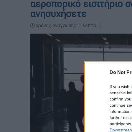
αεροπορικό εισιτήριο σ
ανησυχήσετε
🕛 χρόνος ανάγνωσης: 1 λεπτό ┋
Do Not Pr
If you wish 
sensitive in
confirm you
continue se
information 
further disc
participants
Downstream 