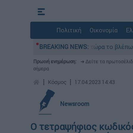
Πολιτική
Οικονομία
Ελ
αι outsider ήταν αδυναμία, τώρα το βλέπω ως δύ
BREAKING NEWS:
Πρωινή ενημέρωση:
➔ Δείτε τα πρωτοσέλι
σήμερα
┋
Κόσμος
┋
17.04.2023 14:43
Newsroom
O τετραψήφιος κωδικός