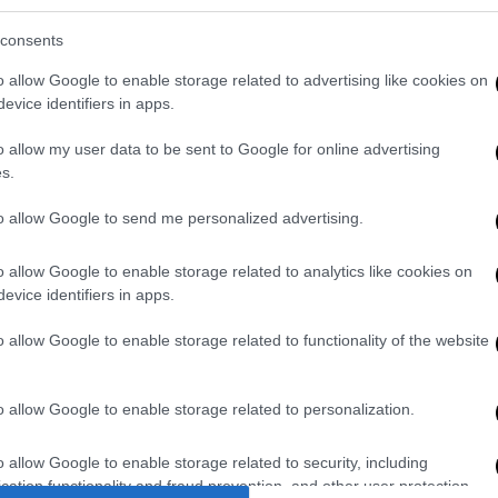
consents
o allow Google to enable storage related to advertising like cookies on
evice identifiers in apps.
ων εγγράφων του Πενταγώνου - Στο
«OG», ένας νεαρός λάτρης των όπλων
o allow my user data to be sent to Google for online advertising
s.
to allow Google to send me personalized advertising.
τα εισιτήρια στα ατόμων που βρίσκονται
και τυχαία στα
εισιτήρια για χώρες υψηλού
o allow Google to enable storage related to analytics like cookies on
evice identifiers in apps.
 επιστροφή.
o allow Google to enable storage related to functionality of the website
ζεται συχνότερα σε εισιτήρια που
η πληρωμή τους έχει γίνει με μετρητά.
o allow Google to enable storage related to personalization.
o allow Google to enable storage related to security, including
στην ελληνορθόδοξη εκκλησία - Αυξάνονται
cation functionality and fraud prevention, and other user protection.