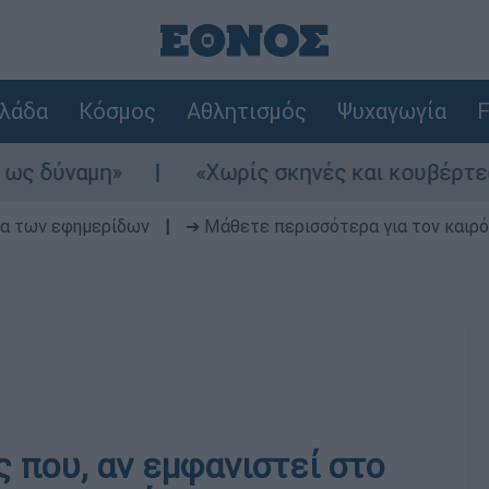
λάδα
Κόσμος
Αθλητισμός
Ψυχαγωγία
F
ναμη»
«Χωρίς σκηνές και κουβέρτες σε ακ
δα των εφημερίδων
|
➔ Μάθετε περισσότερα για τον καιρό
 που, αν εμφανιστεί στο