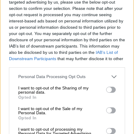
targeted advertising by us, please use the below opt-out
section to confirm your selection. Please note that after your
opt-out request is processed you may continue seeing
interest-based ads based on personal information utilized by
us or personal information disclosed to third parties prior to
your opt-out. You may separately opt-out of the further
disclosure of your personal information by third parties on the
video
IAB’s list of downstream participants. This information may
also be disclosed by us to third parties on the
IAB’s List of
Downstream Participants
that may further disclose it to other
third parties.
Please note that this website/app uses one or more Google
Personal Data Processing Opt Outs
Οι Έλληνες κάνουν δραματική
έκκληση
για
services and may gather and store information including but
not limited to your visit or usage behaviour. You may click to
I want to opt-out of the Sharing of my
βοήθεια
με τον ομογενή που έστειλε στο
personal data.
grant or deny consent to Google and its third-party tags to
Open την φωτογραφία του να αναφέρει
πως
Opted In
use your data for below specified purposes in below Google
αιμορραγεί στο πόδι του
και πως
δεν
consent section.
I want to opt-out of the Sale of my
υπάρχουν γιατροί στο νοσοκομείο
καθώς
Personal Data.
Opted In
δεν μπορούν να φτάσουν στο σημείο λόγω
των οδομαχιών
.
I want to opt-out of processing my
Personal Data for Targeted Advertising.