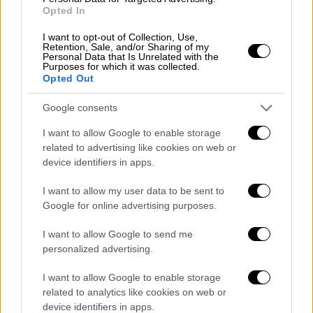
Opted In
Ο τραυματίας λέει επίσης
πόσο δύσκολη
είναι η κατάσταση στη χώρα
, με τον ίδιο
I want to opt-out of Collection, Use,
Retention, Sale, and/or Sharing of my
παρότι
νοσηλευόμενος
, να μην έχει
φάει
Personal Data that Is Unrelated with the
Purposes for which it was collected.
καλά και
να μην έχει πιει νερό
, με την
Opted Out
κατάστασή του να είναι εξαιρετικά δύσκολη.
Google consents
«Συνεχείς μάχες, δεν σταματάνε
I want to allow Google to enable storage
καθόλου»
related to advertising like cookies on web or
device identifiers in apps.
Για τις δραματικές στιγμές που ζει στη χώρα
μίλησε στην ΕΡΤ και η κυρία
Μαρία
I want to allow my user data to be sent to
Καλλιπέτη
: «Η κατάσταση είναι εμπόλεμη,
Google for online advertising purposes.
έχει ξεκινήσει από το Σάββατο από τις 8 το
I want to allow Google to send me
πρωί από τα προάστια έξω από το Χαρτούμ
personalized advertising.
και στις 7:30 με 10 πμ,
ακριβώς στην καρδιά
του Χαρτούμ
όπου είναι και το
σπίτι μας
I want to allow Google to enable storage
related to analytics like cookies on web or
δίπλα στα 500 μέτρα από την ελληνική
device identifiers in apps.