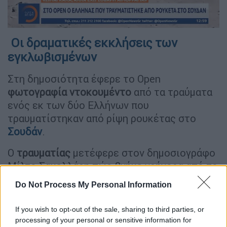
Οι δραματικές εκκλήσεις των
εγκλωβισμένων
Στη δημοσιότητα έφερε το Open
φωτογραφία ντοκουμέντο
από τα τραύματα
ενός εκ των δύο Ελλήνων που
τραυματίστηκαν από ρίψη ρουκέτας στο
Σουδάν
.
Ο
τραυματίας
μετέφερε στον δημοσιογράφο
Μίλτο Σακελλάρη πώς βγήκε γρήγορα από το
αυτοκίνητό του μετά την επίθεση με
Do Not Process My Personal Information
ρουκέτα και
ένας άνθρωπος με
όχημα
,
μετέφερε
τον ίδιο και τον άλλο
If you wish to opt-out of the sale, sharing to third parties, or
Έλληνα στο
νοσοκομείο
.
processing of your personal or sensitive information for