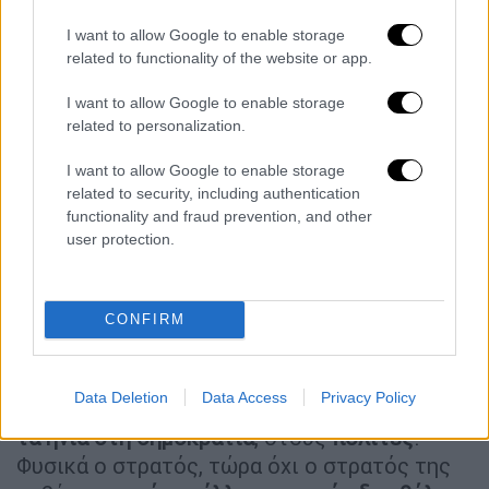
κοινότητα και την ελληνική εκκλησία
».
I want to allow Google to enable storage
«
Γίνονται συνέχεια τρομερές μάχες
,
δεν
related to functionality of the website or app.
σταματάνε καθόλου
, δεν έχουν σταματήσει
I want to allow Google to enable storage
ούτε για την προσευχή που είναι στις 6 το
related to personalization.
απόγευμα για το Ραμαζάνι τους. Ηρεμούν
κάπως τα πράγματα το βράδυ αλλά από τις 4
I want to allow Google to enable storage
πμ και μετά ξεκινάνε πάλι με
related to security, including authentication
functionality and fraud prevention, and other
βομβαρδισμούς» περιγράφει.
user protection.
Όσο για το πώς ξεκίνησε η διαμάχη είπε:
«Δεν είχε προηγηθεί κάτι, αλλά το κράτος
ήταν σε μία ένταση γιατί έπρεπε κανονικά,
CONFIRM
από ό,τι λέγανε, τα
τέσσερα πρώτα χρόνια
κυβερνούσε ο στρατός
και θα
έπρεπε τώρα
Data Deletion
Data Access
Privacy Policy
από τις 4 Απριλίου και μετά να παραδώσουν
τα ηνία στη δημοκρατία
, στους
πολίτες
.
Φυσικά ο στρατός, τώρα όχι ο στρατός της