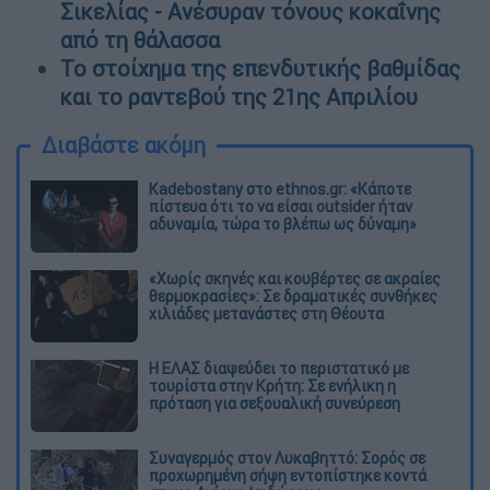
Σικελίας - Ανέσυραν τόνους κοκαΐνης
από τη θάλασσα
Το στοίχημα της επενδυτικής βαθμίδας
και το ραντεβού της 21ης Απριλίου
Διαβάστε ακόμη
Kadebostany στο ethnos.gr: «Κάποτε
πίστευα ότι το να είσαι outsider ήταν
αδυναμία, τώρα το βλέπω ως δύναμη»
«Χωρίς σκηνές και κουβέρτες σε ακραίες
θερμοκρασίες»: Σε δραματικές συνθήκες
χιλιάδες μετανάστες στη Θέουτα
Η ΕΛΑΣ διαψεύδει το περιστατικό με
τουρίστα στην Κρήτη: Σε ενήλικη η
πρόταση για σεξουαλική συνεύρεση
Συναγερμός στον Λυκαβηττό: Σορός σε
προχωρημένη σήψη εντοπίστηκε κοντά