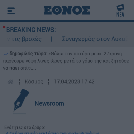
BREAKING NEWS:
 βροχές
Συναγερμός στον Λυκαβηττό: Σορ
δημοφιλές τώρα:
«Θέλω τον πατέρα μου»: 27χρονη
παρέσυρε νύφη λίγες ώρες μετά το γάμο της και ζητούσε
να πάει σπίτι...
┋
Κόσμος
┋
17.04.2023 17:42
Newsroom
Ενότητες στο άρθρο:
📌 Οι δραματικές εκκλήσεις των εγκλωβισμένων