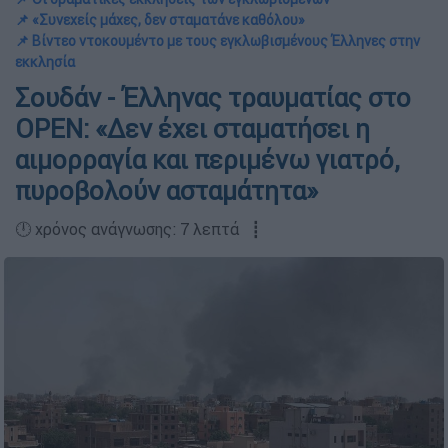
📌 «Συνεχείς μάχες, δεν σταματάνε καθόλου»
📌 Βίντεο ντοκουμέντο με τους εγκλωβισμένους Έλληνες στην
εκκλησία
Σουδάν - Έλληνας τραυματίας στο
OPEN: «Δεν έχει σταματήσει η
αιμορραγία και περιμένω γιατρό,
πυροβολούν ασταμάτητα»
🕛 χρόνος ανάγνωσης: 7 λεπτά ┋