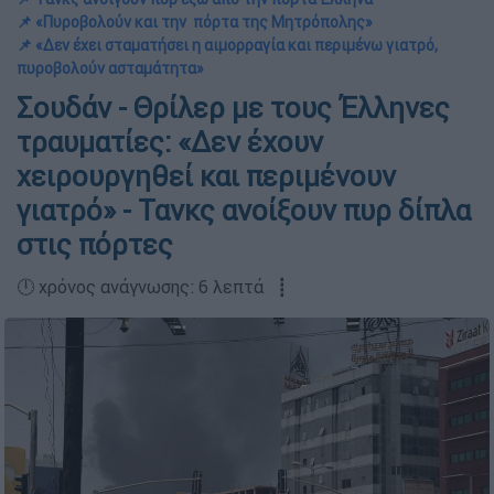
📌 «Πυροβολούν και την πόρτα της Μητρόπολης»
📌 «Δεν έχει σταματήσει η αιμορραγία και περιμένω γιατρό,
πυροβολούν ασταμάτητα»
Σουδάν - Θρίλερ με τους Έλληνες
τραυματίες: «Δεν έχουν
χειρουργηθεί και περιμένουν
γιατρό» - Τανκς ανοίξουν πυρ δίπλα
στις πόρτες
🕛 χρόνος ανάγνωσης: 6 λεπτά ┋