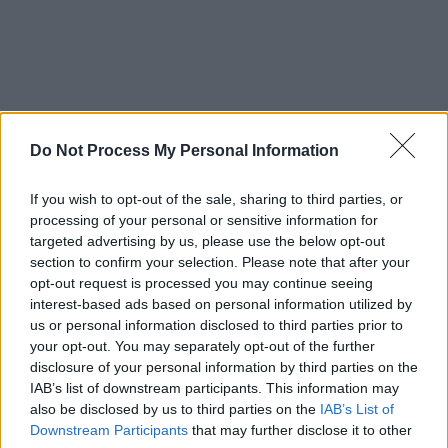
Βίντεο - ντοκουμέντο: Έφυγαν από τη
Μητρόπολη και χτυπήθηκαν από
Do Not Process My Personal Information
θραύσματα
If you wish to opt-out of the sale, sharing to third parties, or
processing of your personal or sensitive information for
Στη δίνη της βίας το
Σουδάν
και η αγωνία
targeted advertising by us, please use the below opt-out
κορυφώνεται, με τι
ς άγριες μάχες
να
section to confirm your selection. Please note that after your
μαίνονται στους δρόμους. Στο
κεντρικό
opt-out request is processed you may continue seeing
δελτίο ειδήσεων
του
OPEN
παρουσιάστηκε
interest-based ads based on personal information utilized by
ένα βίντεο – ντοκουμέντο με
τις στιγμές
us or personal information disclosed to third parties prior to
your opt-out. You may separately opt-out of the further
λίγο πριν από τον
τραυματισμό
των δύο
disclosure of your personal information by third parties on the
Ελλήνων.
IAB’s list of downstream participants. This information may
also be disclosed by us to third parties on the
IAB’s List of
Στο
βίντεο – ντοκουμέντο το οποίο έχουν
Downstream Participants
that may further disclose it to other