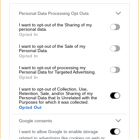
καταγράψει οι δύο Έλληνες
οι οποίοι
third parties.
τραυματίστηκαν μετά την προσπάθειά τους
Please note that this website/app uses one or more Google
Personal Data Processing Opt Outs
να ενημερώσουν την εκκλησία. Το βίντεο
services and may gather and store information including but
παραχώρησαν στο OPEN
συγγενικά πρόσωπα
not limited to your visit or usage behaviour. You may click to
I want to opt-out of the Sharing of my
personal data.
των δύο Ελλήνων
. Οι στιγμές που
grant or deny consent to Google and its third-party tags to
Opted In
use your data for below specified purposes in below Google
καταγράφονται είναι πραγματικά
consent section.
I want to opt-out of the Sale of my
σοκαριστικές
. Οι
δύο τραυματίες είχαν
Personal Data.
ενημερώσει την ενορία
και τον
Opted In
Μητροπολίτη πως πραγματικά
οι δρόμοι
I want to opt-out of processing my
είναι γεμάτοι με άτομα τα οποία πυροβολούν
Personal Data for Targeted Advertising.
Opted In
ο ένας τον άλλον
και πως θα πρέπει να
φύγουν από τη Μητρόπολη. Μετά από λίγο
I want to opt-out of Collection, Use,
Retention, Sale, and/or Sharing of my
κατέληξαν στο σημείο από όπου και
Personal Data that Is Unrelated with the
Purposes for which it was collected.
κατέγραψαν
το βίντεο, στη βεράντα έξω από
Opted Out
το σπίτι του ενός εκ των δύο. Εκεί τους
χτύπησαν τα θραύσματα. Στη συνέχεια,
Google consents
σημειώθηκε έκρηξη πολύ κοντά τους, με
I want to allow Google to enable storage
αποτέλεσμα να τραυματιστούν και να
related to advertising like cookies on web or