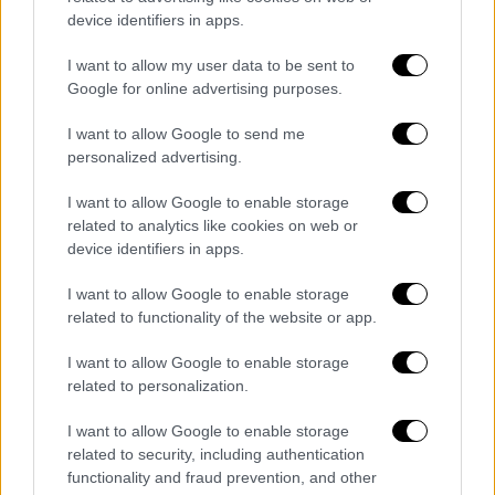
μεταφερθούν στο νοσοκομείο.
device identifiers in apps.
I want to allow my user data to be sent to
Google for online advertising purposes.
I want to allow Google to send me
personalized advertising.
I want to allow Google to enable storage
related to analytics like cookies on web or
device identifiers in apps.
I want to allow Google to enable storage
related to functionality of the website or app.
«Δεν έχει σταματήσει η αιμορραγία
I want to allow Google to enable storage
και περιμένω γιατρό, πυροβολούν
related to personalization.
ασταμάτητα»
I want to allow Google to enable storage
Με την κατάσταση στο
Σουδάν
να παραμένει
related to security, including authentication
functionality and fraud prevention, and other
έκρυθμη και την
αγωνία για τους