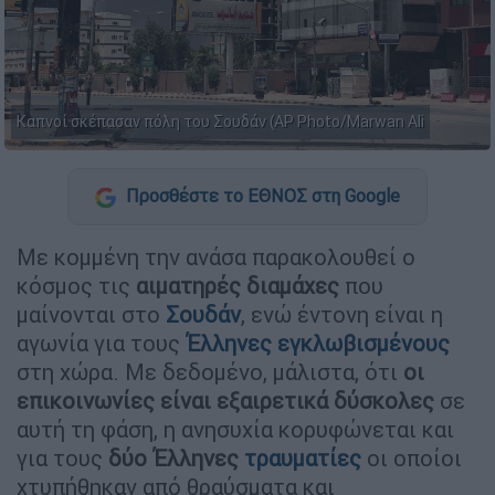
Καπνοί σκέπασαν πόλη του Σουδάν (AP Photo/Marwan Ali
Προσθέστε το ΕΘΝΟΣ στη Google
Με κομμένη την ανάσα παρακολουθεί ο
κόσμος τις
αιματηρές διαμάχες
που
μαίνονται στο
Σουδάν
, ενώ έντονη είναι η
αγωνία για τους
Έλληνες εγκλωβισμένους
στη χώρα. Με δεδομένο, μάλιστα, ότι
οι
επικοινωνίες είναι εξαιρετικά δύσκολες
σε
αυτή τη φάση, η ανησυχία κορυφώνεται και
για τους
δύο Έλληνες
τραυματίες
οι οποίοι
χτυπήθηκαν από θραύσματα και