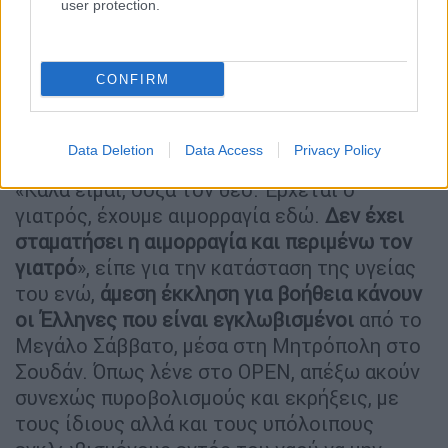
user protection.
εγκλωβισμένους
στη Μητρόπολη να
εντείνεται, νωρίτερα ο ένας
από τους δύο
Έλληνες που
τραυματίστηκαν
το Μεγάλο
CONFIRM
Σάββατο από την έκρηξη ρουκέτας και
νοσηλεύονται στο νοσοκομείο, μίλησε στο
OPEN.
Data Deletion
Data Access
Privacy Policy
«Καλά είμαι, δόξα τον θεό. Έρχεται ο
γιατρός, έχουμε αιμορραγία εδώ.
Δεν έχει
σταματήσει η αιμορραγία και περιμένω τον
γιατρό
», είπε για την κατάσταση της υγείας
του ενώ,
άμεση έκκληση για βοήθεια κάνουν
οι Έλληνες που είναι εγκλωβισμένοι
από το
Μεγάλο Σάββατο, μέσα στη Μητρόπολη στο
Σουδάν. Όπως λένε στο OPEN, απέξω ακούν
συνεχώς πυροβολισμούς και εκρήξεις, με
τους ίδιους αλλά και τους υπόλοιπους