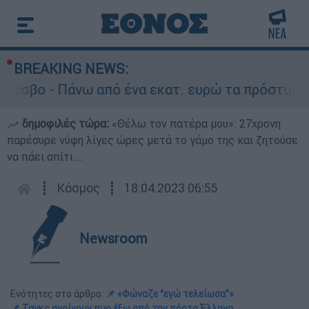
BREAKING NEWS:
- Πάνω από ένα εκατ. ευρώ τα πρόστιμα από αρχέ
δημοφιλές τώρα:
«Θέλω τον πατέρα μου»: 27χρονη
παρέσυρε νύφη λίγες ώρες μετά το γάμο της και ζητούσε
να πάει σπίτι...
┋
Κόσμος
┋
18.04.2023 06:55
Newsroom
Ενότητες στο άρθρο:
📌 «Φώναζε “εγώ τελείωσα”»
📌 Τανκς ανοίγουν πυρ έξω από την πόρτα Έλληνα