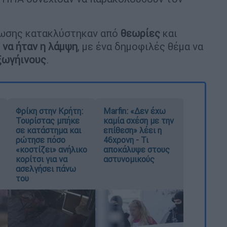
ύωσης κατακλύστηκαν από
θεωρίες
και
 να ήταν η λάμψη
, με ένα δημοφιλές θέμα να
ξωγήινους
.
Φρίκη στην Κρήτη:
Marfin: «Δεν έχω
Τουρίστας μπήκε
καμία σχέση με την
σε κατάστημα και
επίθεση» λέει η
ρώτησε πόσο
46χρονη - Τι
«κοστίζει» ανήλικο
αποκάλυψε στους
κορίτσι για να
αστυνομικούς
ασελγήσει πάνω
του