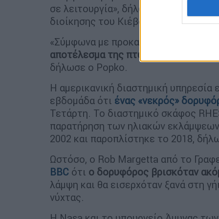
σε λειτουργία», δήλωσε στο Telegra
διοίκησης του Κιέβου, Serhiy Popko.
«Σύμφωνα με προκαταρκτικές πληροφ
αποτέλεσμα της πτώσης ενός διαστ
δήλωσε ο Popko.
Η αμερικανική διαστημική υπηρεσία 
εβδομάδα ότι
ένας «νεκρός» δορυφό
Τετάρτη. Το διαστημικό σκάφος RHES
παρατήρηση των ηλιακών εκλάμψεων,
2002 και παροπλίστηκε το 2018, δήλ
Ωστόσο, ο Rob Margetta από το Γραφ
BBC
ότι
ο δορυφόρος βρισκόταν ακόμ
λάμψη και θα εισερχόταν ξανά στη γή
νύχτας.
Η Nasa και το υπουργείο Άμυνας τω