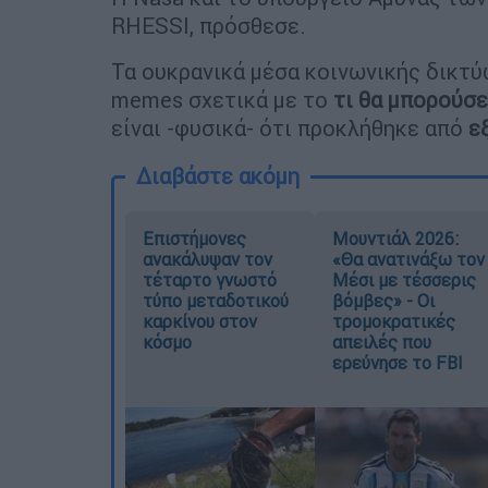
RHESSI, πρόσθεσε.
Τα ουκρανικά μέσα κοινωνικής δικτ
memes σχετικά με το
τι θα μπορούσε
είναι -φυσικά- ότι προκλήθηκε από
ε
Διαβάστε ακόμη
Επιστήμονες
Μουντιάλ 2026:
ανακάλυψαν τον
«Θα ανατινάξω τον
τέταρτο γνωστό
Μέσι με τέσσερις
τύπο μεταδοτικού
βόμβες» - Οι
καρκίνου στον
τρομοκρατικές
κόσμο
απειλές που
ερεύνησε το FBI