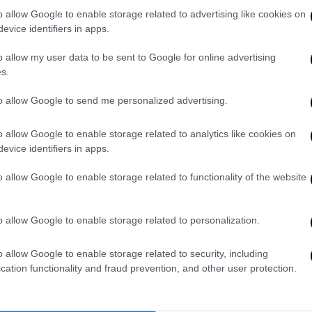
o allow Google to enable storage related to advertising like cookies on
evice identifiers in apps.
o allow my user data to be sent to Google for online advertising
s.
video
to allow Google to send me personalized advertising.
o allow Google to enable storage related to analytics like cookies on
evice identifiers in apps.
o allow Google to enable storage related to functionality of the website
o allow Google to enable storage related to personalization.
o allow Google to enable storage related to security, including
 ουρανό πάνω από την πρωτεύουσα γύρω
cation functionality and fraud prevention, and other user protection.
κής επιδρομής, αλλά «η αεράμυνα δεν ήταν