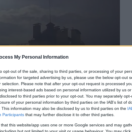
hot)
ocess My Personal Information
 το ΕΘΝΟΣ στη Google
to opt-out of the sale, sharing to third parties, or processing of your per
formation for targeted advertising by us, please use the below opt-out s
ουρανό πάνω από την ουκρανική
r selection. Please note that after your opt-out request is processed y
eing interest-based ads based on personal information utilized by us or
εωρίες περί...
εξωγήινων
. Αξιωματούχοι
disclosed to third parties prior to your opt-out. You may separately opt-
δορυφόρος της
Nasa
που έπεσε στη Γη, αλλά
losure of your personal information by third parties on the IAB’s list of
ο διαψεύδει.
. This information may also be disclosed by us to third parties on the
IA
Participants
that may further disclose it to other third parties.
ίμησε, τότε, πως η λάμψη
μπορεί να ήταν
 that this website/app uses one or more Google services and may gath
including but not limited to your visit or usage behaviour. You may click 