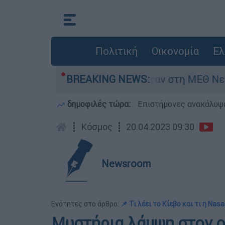
Πολιτική
Οικονομία
Ελ
ος 8 ημερών - Νοσηλευόταν στη ΜΕΘ Νεογνών
BREAKING NEWS:
δημοφιλές τώρα:
Επιστήμονες ανακάλυψα
┋
Κόσμος
┋
20.04.2023 09:30
Newsroom
Ενότητες στο άρθρο:
📌 Τι λέει το Κίεβο και τι η Nasa
Μυστήρια λάμψη στον ο