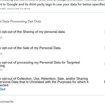
 to Google and its third-party tags to use your data for below specifi
ogle consent section.
l Data Processing Opt Outs
ών στον Μεσσηνιακό Κόλπο -
o opt-out of the Sharing of my personal data.
In
o opt-out of the Sale of my Personal Data.
In
ία φάνηκε βέβαιη ότι
δεν προκλήθηκε από
ονός πολύ γνώριμο από την εισβολή της
to opt-out of processing my Personal Data for Targeted
ing.
In
sa
o opt-out of Collection, Use, Retention, Sale, and/or Sharing
ersonal Data that Is Unrelated with the Purposes for which it
lected.
Out
consents