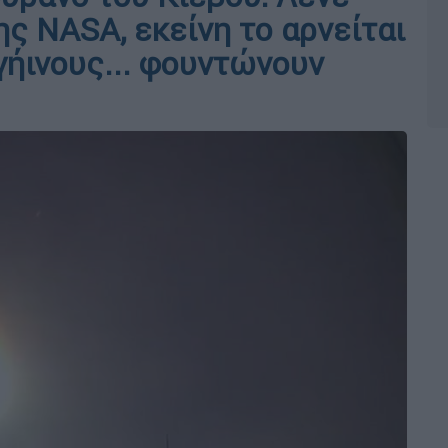
ς NASA, εκείνη το αρνείται
γήινους... φουντώνουν