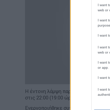
I want t
web or d
I want t
purpose
I want 
I want t
web or d
I want t
or app.
I want t
I want t
Η έντονη λάμψη παρατηρήθηκε στον
authenti
στις 22:00 (19:00 ώρα Ελλάδας).
Ενεργοποιήθηκε συναγερμός αεροπορι