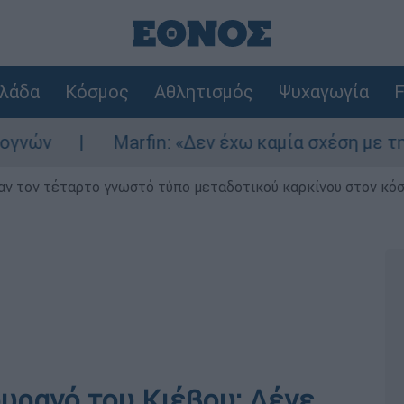
λάδα
Κόσμος
Αθλητισμός
Ψυχαγωγία
F
Marfin: «Δεν έχω καμία σχέση με την επίθε
ν τον τέταρτο γνωστό τύπο μεταδοτικού καρκίνου στον κό
υρανό του Κιέβου: Λένε