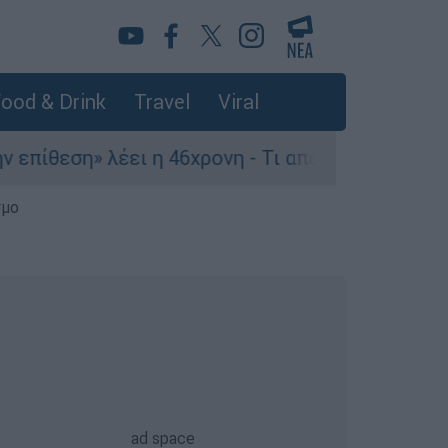
ood & Drink
Travel
Viral
ση» λέει η 46χρονη - Τι αποκάλυψε στους αστυνο
σμο