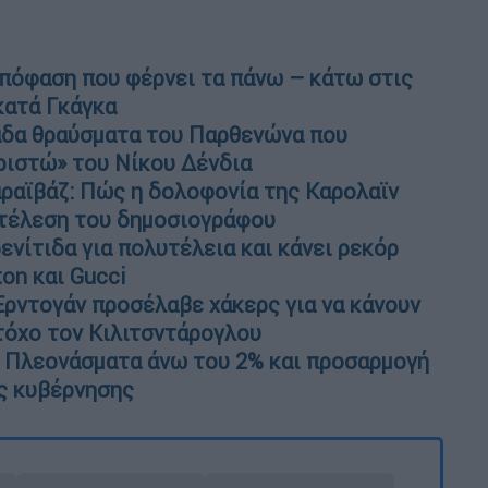
 απόφαση που φέρνει τα πάνω – κάτω στις
κατά Γκάγκα
άδα θραύσματα του Παρθενώνα που
αριστώ» του Νίκου Δένδια
αραϊβάζ: Πώς η δολοφονία της Καρολαϊν
κτέλεση του δημοσιογράφου
ενίτιδα για πολυτέλεια και κάνει ρεκόρ
on και Gucci
Ερντογάν προσέλαβε χάκερς για να κάνουν
στόχο τον Κιλιτσντάρογλου
 Πλεονάσματα άνω του 2% και προσαρμογή
ης κυβέρνησης