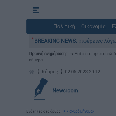
Πολιτική
Οικονομία
Ε
κόκκινο» Αττική και 6 περιφέρειες λόγω καύσων
BREAKING NEWS:
Πρωινή ενημέρωση:
➔ Δείτε τα πρωτοσέλι
σήμερα
┋
Κόσμος
┋
02.05.2023 20:12
Newsroom
Ενότητες στο άρθρο:
📌 «Ισχυρό μήνυμα»