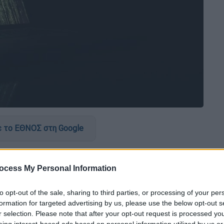
 το ΕΘΝΟΣ στη Google
λαθρεμπορίου
στο
σκοτεινό διαδίκτυο
(
dark
στην κατάσχεση περίπου
51 εκατ. ευρώ
σε
ocess My Personal Information
σε σήμερα η
Europol
.
to opt-out of the sale, sharing to third parties, or processing of your per
ην παράνομη πλατφόρμα (...) +
Monopoly
formation for targeted advertising by us, please use the below opt-out s
ς
που εμπλέκονταν στην
αγορά ή την
r selection. Please note that after your opt-out request is processed y