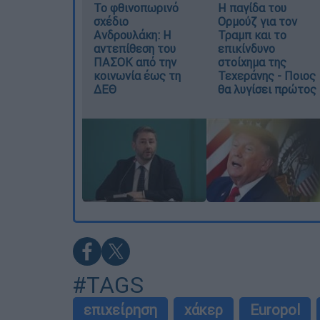
Το φθινοπωρινό
Η παγίδα του
σχέδιο
Ορμούζ για τον
Ανδρουλάκη: Η
Τραμπ και το
αντεπίθεση του
επικίνδυνο
ΠΑΣΟΚ από την
στοίχημα της
κοινωνία έως τη
Τεχεράνης - Ποιος
ΔΕΘ
θα λυγίσει πρώτος
#TAGS
επιχείρηση
χάκερ
Europol