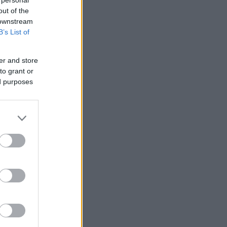
 personal
out of the
 downstream
B’s List of
er and store
to grant or
ed purposes