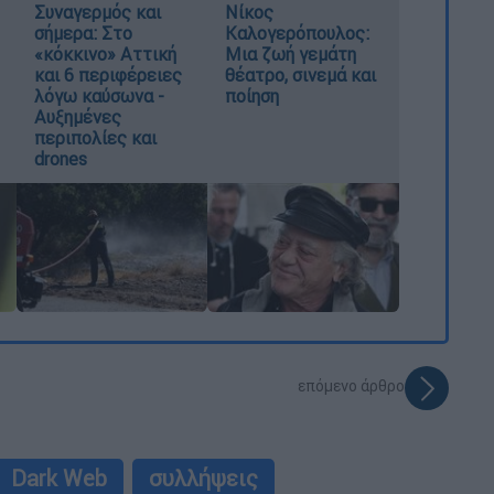
Συναγερμός και
Νίκος
σήμερα: Στο
Καλογερόπουλος:
«κόκκινο» Αττική
Μια ζωή γεμάτη
και 6 περιφέρειες
θέατρο, σινεμά και
λόγω καύσωνα -
ποίηση
Αυξημένες
περιπολίες και
drones
επόμενο άρθρο
Dark Web
συλλήψεις