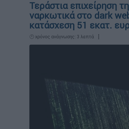
Τεράστια επιχείρηση τη
ναρκωτικά στο dark web
κατάσχεση 51 εκατ. ευ
🕛 χρόνος ανάγνωσης: 3 λεπτά ┋