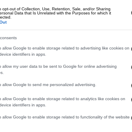
ραζιλία
.
o opt-out of Collection, Use, Retention, Sale, and/or Sharing
 επίσης ενεργοί σε άλλες παράνομες
ersonal Data that Is Unrelated with the Purposes for which it
lected.
υ υπογράμμισε πως ορισμένοι από αυτούς
Out
ρέτισε μια νέα επιχείρηση «εμποδίζοντας
κών
και προϊόντων στο σκοτεινό
consents
o allow Google to enable storage related to advertising like cookies on
evice identifiers in apps.
ιελάμβαναν περισσότερα από
258 κιλά
κιλά MDMA
και περισσότερα από
10 κιλά LSD
o allow my user data to be sent to Google for online advertising
ια πηγή.
s.
to allow Google to send me personalized advertising.
λη εκδοχή του ίντερνετ όπου η ανωνυμία
o allow Google to enable storage related to analytics like cookies on
evice identifiers in apps.
φίσταται αυξανόμενες επιθέσεις εδώ και
τυνομικών υπηρεσιών.
o allow Google to enable storage related to functionality of the website
ο σκοτεινό διαδίκτυο που θεωρείτο ως «
η