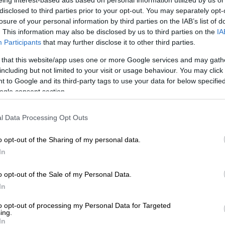
eing interest-based ads based on personal information utilized by us or
ιαδίκτυο
», διευκρίνισε στην ανακοίνωσή της
disclosed to third parties prior to your opt-out. You may separately opt-
 έδρα τη
Χάγη
.
losure of your personal information by third parties on the IAB’s list of
. This information may also be disclosed by us to third parties on the
IA
ωτικών
και
117 πυροβόλα όπλα
, πρόσθεσε η
Participants
that may further disclose it to other third parties.
χείρηση «
SpecTor»
, στην οποία συμμετείχαν
 that this website/app uses one or more Google services and may gath
including but not limited to your visit or usage behaviour. You may click 
 to Google and its third-party tags to use your data for below specifi
νικής αστυνομίας το 2021
στη διάρκεια της
ogle consent section.
κή υποδομή της πλατφόρμας πώλησης
.
l Data Processing Opt Outs
 πληροφοριών
των μυστικών υπηρεσιών στη
 παρείχαν οι
γερμανικές αρχές
», δήλωσε η
o opt-out of the Sharing of my personal data.
In
βάση ορισμένων εθνικών ερευνών
»,
o opt-out of the Sale of my Personal Data.
In
οποίων
52 στη Γερμανία
,
δέκα στην Ολλανδία
to opt-out of processing my Personal Data for Targeted
Βρετανία (158)
, στις
Ηνωμένες Πολιτείες
ing.
In