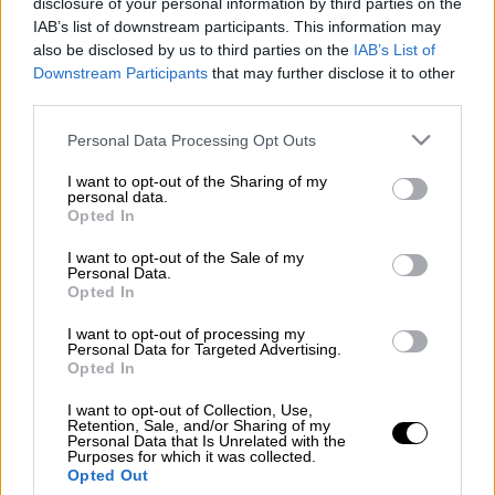
disclosure of your personal information by third parties on the
IAB’s list of downstream participants. This information may
Η
Ιαπωνία
και χώρες με την ίδια
νοοτροπία
also be disclosed by us to third parties on the
IAB’s List of
Downstream Participants
that may further disclose it to other
πρέπει να είναι ενωμένες και να
third parties.
διατηρήσουν τις κυρώσεις σε βάρος της
Ρωσίας έως ότου τερματίσει την επίθεσή
Please note that this website/app uses one or more Google
Personal Data Processing Opt Outs
services and may gather and store information including but
της στην
Ουκρανία
, δήλωσε σήμερα ο
not limited to your visit or usage behaviour. You may click to
I want to opt-out of the Sharing of my
Ιάπωνας
υπουργός Εξωτερικών
Γοσιμάσα
personal data.
grant or deny consent to Google and its third-party tags to
Opted In
Χαγιάσι
.
use your data for below specified purposes in below Google
consent section.
I want to opt-out of the Sale of my
«Κρίνοντας από την κατάσταση και ειδικά
Personal Data.
Opted In
από αυτά που λέει και κάνει η
Ρωσία
, νομίζω
ότι είναι σημαντικό η G7 και χώρες με την
I want to opt-out of processing my
Personal Data for Targeted Advertising.
ίδια νοοτροπία
να παραμείνουν ενωμένες
και
Opted In
να διατηρήσουν τις
σοβαρές κυρώσεις
σε
βάρος της Ρωσίας», δήλωσε ο
Χαγιάσι
σε
I want to opt-out of Collection, Use,
Retention, Sale, and/or Sharing of my
συνέντευξη Τύπου.
Personal Data that Is Unrelated with the
Purposes for which it was collected.
Opted Out
Ο ίδιος δήλωσε πως ελπίζει ότι οι κυρώσεις