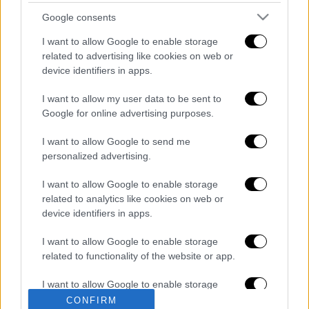
θα ενθαρρύνουν τη Ρωσία
να «βάλει τέλος
Google consents
στην επίθεσή της το συντομότερο δυνατόν
I want to allow Google to enable storage
ούτως ώστε να μπορέσουμε να φθάσουμε σε
related to advertising like cookies on web or
μία φάση που να μπορούμε να
device identifiers in apps.
χρησιμοποιήσουμε τον διάλογο και τις
I want to allow my user data to be sent to
ειρηνευτικές συνομιλίες».
Google for online advertising purposes.
Διαβάστε ακόμη
I want to allow Google to send me
personalized advertising.
O στρατηγός ήταν σχιζοφρενής, εμμονικός,
πλησίαζε τα 75 όταν τον αντάμωσε η δόξα –
Εκείνος που άλλαξε την πορεία της
I want to allow Google to enable storage
Ιστορίας!
related to analytics like cookies on web or
device identifiers in apps.
Ελισάβετ Κωνσταντινίδου στο ethnos.gr:
«Κάθε πόλεμος είναι ένας εμφύλιος, όλοι
είμαστε αδέλφια»
I want to allow Google to enable storage
related to functionality of the website or app.
Στον εισαγγελέα ο ιδιοκτήτης του beach
I want to allow Google to enable storage
bar για τον θάνατο του 4χρονου στην Πάρο -
Στο «μικροσκόπιο» ο ρόλος του
related to personalization.
CONFIRM
ναυαγοσώστη