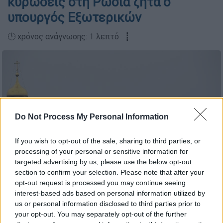
κυρώσεις στη Ρωσία ζητά ο
υπουργός Εξωτερικών
🕛 χρόνος ανάγνωσης: 1 λεπτό ┋
Do Not Process My Personal Information
If you wish to opt-out of the sale, sharing to third parties, or
processing of your personal or sensitive information for
targeted advertising by us, please use the below opt-out
section to confirm your selection. Please note that after your
opt-out request is processed you may continue seeing
Το Κρεμλίνο (AP Photo/Pavel Golovkin)
interest-based ads based on personal information utilized by
us or personal information disclosed to third parties prior to
your opt-out. You may separately opt-out of the further
Προσθέστε το ΕΘΝΟΣ στη Google